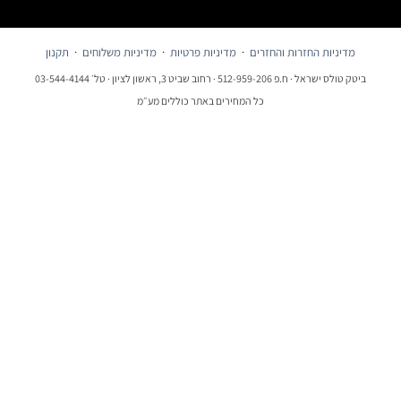
מדיניות החזרות והחזרים
·
מדיניות פרטיות
·
מדיניות משלוחים
·
תקנון
ביטק טולס ישראל · ח.פ 512-959-206 · רחוב שביט 3, ראשון לציון · טל׳ 03-544-4144
כל המחירים באתר כוללים מע״מ