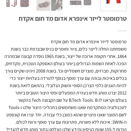
ומטר לייזר אינפרא אדום מד חום אקדח
מטר לייזר אינפרא אדום מד חום אקדח
תנו החלה לייצר כלים, ציוד וחומרים בניס שבצרפת כבר בשנת
1864. אחרי תקופה ארוכה של ייצור, בשנת 1965 נוסדה קבוצה שבמהרה
 לאחת השמות הגדולים ביותר בעולם האספקה הטכנית, מקדחים,
מחרוקות, מברזים, מוצרים חשמליים וכו’. בשנת 2008 זיהינו שקיים צורך
ם באיכות גבוהה עם ערך מוסף בנוסף להורדה בעלויות ייצור כדי
ת הוגנים כלפי הצרכן הסופי והשוק הגלובלי. בהתאם לזאת בשנת
2012 יצרנו מותג חדש בעזרת המפעלים ופסי היצור הטובים ביותר
בעולם וקראנו לו B.Tech Tools. B על שם הקבוצה Tech בהקשר
לטכנולוגיה המתקדמת שאנו משתמשים בתהליכי היצור שלנו ו-Tools
המוצר שאנו מיצרים שהוא כמובן כלי עבודה. יחד יצרו את קונספט
ה-3WIN: איכות ללא פשרות, פתרונות עם ערך מוסף ורווח לכולם.
הודות ל-155 שנות הניסיון והידע שלנו הצלחנו בתור מותג חדש להגדיל