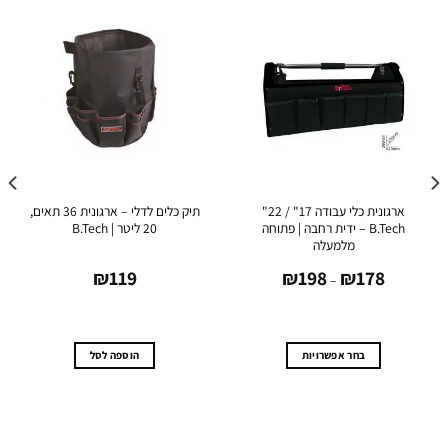
ארגונית כלי עבודה 17" / 22"
תיק כלים לדלי – ארגונית 36 תאים,
מזוו
B.Tech – ידית רחבה | פתוחה
20 ליטר | B.Tech
מלמעלה
טווח
₪
119
₪
198
₪
178
מחירים:
–
עד
בחר אפשרויות
הוספה לסל
למוצר
זה
יש
מספר