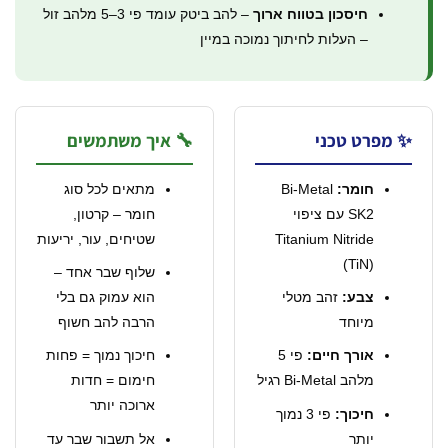
חיסכון בטווח ארוך
– להב ביטק עומד פי 3–5 מלהב זול
– העלות לחיתוך נמוכה במיין
 מפרט טכני
🔧 איך משתמשים
חומר:
Bi-Metal
מתאים לכל סוג
SK2 עם ציפוי
חומר – קרטון,
Titanium Nitride
שטיחים, עור, יריעות
(TiN)
שלוף שבר אחד –
צבע:
זהב מטלי
הוא עמוק גם בלי
מיוחד
הרבה להב חשוף
אורך חיים:
פי 5
חיכוך נמוך = פחות
מלהב Bi-Metal רגיל
חימום = חדות
ארוכה יותר
חיכוך:
פי 3 נמוך
יותר
אל תשבור שבר עד