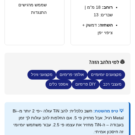
שממש מרגישים
רוחב:
18 מ"מ |
התנגדות
שברים: 13
השחזה:
דמשק +
ציפוי יפן
 למי הלהב הזה?
מקצוענים יומיומיים
אולפני פרימיום
מקצועני וויניל
מעצבי רכב
DIY פרימיום
אספני כלים
💡 טיפ מהשטח:
חשב כלכלית: להב TiN עולה ~פי 2 יותר מ-Bi-
Metal רגיל, אבל מחזיק פי 5. אם החלפות להב עולות לך זמן
בעבודה – ה-TiN מחזיר את עצמו פי 2.5. עבור משתמש יומיומי
זה חיסכון אמיתי.