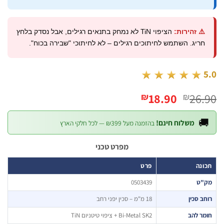
הציפוי TiN לא נמחק בתנאים רגילים, אבל נסדק בלחץ
⚠️ זהירות:
חריג. השתמש לחיתוכים רגילים – לא לחיתוכי "שבירה בכוח".
★★★★★
המחיר
המחיר
18.90
26
₪
₪
הנוכחי
המקורי
הוא:
היה:

משלוח חינם!
בהזמנה מעל ₪399 — לכל חלקי הארץ
₪18.90.
₪26.90.
מפרט טכני
פרט
תכ
0503439
מק
18 מ"מ – סכין יפני רחב
רוחב ס
Bi-Metal SK2 + ציפוי טיטניום TiN
חומר 