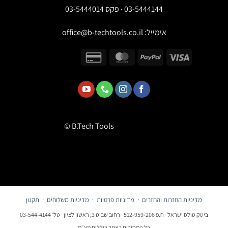
03-5444144 · פקס 03-5444014
אימייל:
office@b-techtools.co.il
© B.Tech Tools
מדיניות החזרות והחזרים
·
מדיניות פרטיות
·
מדיניות משלוחים
·
תקנון
ביטק טולס ישראל · ח.פ 512-959-206 · רחוב שביט 3, ראשון לציון · טל׳ 03-544-4144
כל המחירים באתר כוללים מע״מ