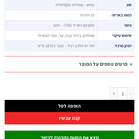
גמיש – עמידות מקסימלית
ת באריזה
10 יחידות
י
טיטניום ניטריד (TiN) – זהוב
וש עיקרי
שטיחים, בידוד עבה, עור, גומי תעשייתי
ון מרכזי
חוד ×6 מלהב רגיל – מוצר דגל 18 מ"מ
רטים נוספים על המוצר
ש 18 מ"מ רחב טיטניום Bi-Metal TiN – 10 יח' | B.Tech
הוספה לסל
קנה עכשיו
מצא את החנות הקרובה לביתך