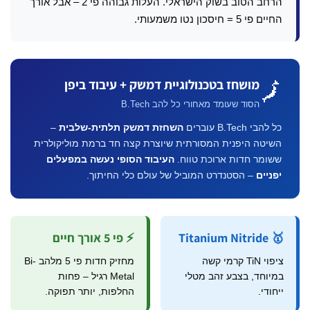
הרחב הטוב בשוק הישראלי. העלות גבוהה פי 2 – אבל אורך
החיים פי 5 = חיסכון נטו משמעותי.
מושחז בטכנולוגיית דמשק + עיבוד ביפן
🗾
הסוד שעומד מאחורי כל להב B.Tech
כל להבי B.Tech עוברים
השחזת דמשק תלתית-שלבית
–
השיטה היפנית המסורתית שיוצרת קצה חד ברמת מוליקולרית
ששומר חדות ארוכת טווח.
העיבוד הסופי נעשה במפעלים
יפניים
– הסטנדרט המוביל של עולם כלי החיתוך.
🥇 Titanium Nitride
⚡ פי 5 אורך חיים
ציפוי TiN קרמי קשה
מחזיק חדות פי 5 מלהב Bi-
במיוחד, בצבע זהב מטלי
Metal רגיל – פחות
ייחודי.
החלפות, יותר תפוקה.