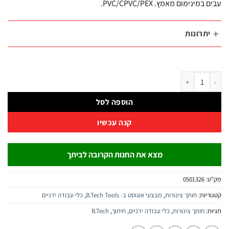
מינימום מאמץ. PVC/CPVC/PEX.
תרונות
חותך צינורות רצ׳ט כבד 65Mn עד Ø75 מ"מ | B.Tech
הוספה לסל
קנה עכשיו
מצא את החנות הקרובה לביתך
:
0501326
יות:
חותך צינורות
,
מבצעי אוגוסט ב- B.Tech Tools
,
כלי עבודה ידניים
:
חותך צינורות
,
כלי עבודה ידניים
,
חיתוך
,
B.Tech