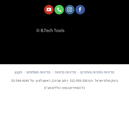
© B.Tech Tools
מדיניות החזרות והחזרים
·
מדיניות פרטיות
·
מדיניות משלוחים
·
תקנון
ביטק טולס ישראל · ח.פ 512-959-206 · רחוב שביט 3, ראשון לציון · טל׳ 03-544-4144
כל המחירים באתר כוללים מע״מ