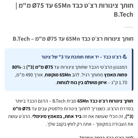
חותך צינורות רצ׳ט כבד 65Mn עד Ø75 מ"מ |
B.T
נורות רצ׳ט כבד 65Mn עד Ø75 מ"מ – B.Tech
 רצ׳ט כבד – יד אחת חותכת עד 3" של צינור
מנגנון הרצ׳טי הכבד שחותך צינורות עד
Ø75 מ"מ (3")
ב-
80%
חות מאמץ
מחותך רגיל. להב
65Mn מוקשח
, אורך 490 מ"מ,
1. ק"ג –
איזון מושלם בין כוח לנוחות
.
צינורות רצ׳ט כבד 65Mn
מבית B.Tech – הדגם הכבד ביותר
ת הרצ׳ט. כשצריך לחתוך צינורות פלסטיק עבים עד
Ø75 מ"מ
, זה הכלי שעושה את זה
ביד אחת, במאמץ מינימלי
. הרצ׳ט עושה
עבודה במקומך – אתה רק לוחץ בקצב שלך.
רצ׳ט כבד ברמה אחרת?