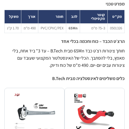
 טכני
קוטר
"ט
להב
חומר
אורך
משקל
מקסימלי
0501
3–75 מ"מ
65Mn
PVC/CPVC/PEX
490 מ"מ
1.70 ק"ג
ט הכבד – כוח וחכמה בכלי אחד
חותך צינורות רצ׳ט כבד 65Mn מבית B.Tech – עד 3" ביד אחת, בלי
, בלי להסתבך. הכלי של האינסטלטור המקצועי שעובד עם
עבים יום-יום. 490 מ"מ של כוח ודיוק.
 משלימים לאינסטלציה מבית B.Tech