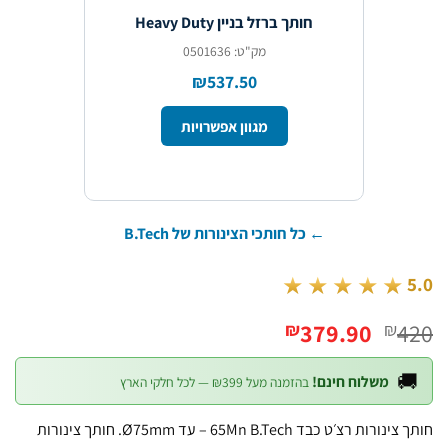
חותך ברזל בניין Heavy Duty
מק"ט: 0501636
₪537.50
מגוון אפשרויות
← כל חותכי הצינורות של B.Tech
★★★★★
המחיר
המחיר
379.90
4
₪
₪
הנוכחי
המקורי
הוא:
היה:

משלוח חינם!
בהזמנה מעל ₪399 — לכל חלקי הארץ
₪379.90.
₪420.
חותך צינורות רצ׳ט כבד 65Mn B.Tech – עד Ø75mm. חותך צינורות