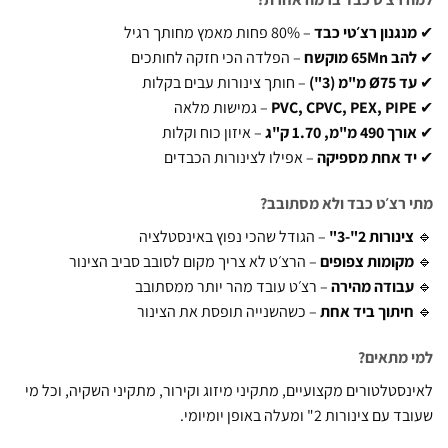
גנון רצ׳טי כבד
– 80% פחות מאמץ מחותך רגיל
65Mn מוקשח
– הפלדה הכי חזקה לחותכים
Ø מ"מ (3")
– חותך צינורות עבים בקלות
PVC, CPVC, PEX, PIP
– גמישות מלאה
490 מ"מ, 1.70 ק"ג
– איזון כוח וקלות
ד אחת מספיקה
– אפילו לצינורות הכבדים
רצ׳ט כבד ולא מסתובב?
נורות 2"-3"
– הגודל שהכי נפוץ באינסטלציה
קומות צפופים
– הרצ׳ט לא צריך מקום לסובב סביב הצינור
בודה מהירה
– רצ׳ט עובד מהר יותר ממסתובב
יתוך ביד אחת
– כשהשנייה תופסת את הצינור
מתאים?
סטלטורים מקצועיים, מתקיני מיזוג וקירור, מתקיני השקיה, וכל מי
צינורות 2" ומעלה באופן יומיומי.