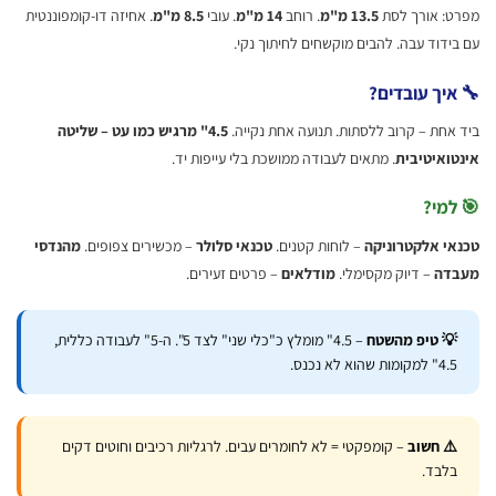
: אורך לסת
13.5 מ"מ
. רוחב
14 מ"מ
. עובי
8.5 מ"מ
. אחיזה דו-קומפוננטית
דוד עבה. להבים מוקשחים לחיתוך נקי.
יך עובדים?
אחת – קרוב ללסתות. תנועה אחת נקייה.
4.5" מרגיש כמו עט – שליטה
ואיטיבית
. מתאים לעבודה ממושכת בלי עייפות יד.
מי?
י אלקטרוניקה
– לוחות קטנים.
טכנאי סלולר
– מכשירים צפופים.
מהנדסי
דה
– דיוק מקסימלי.
מודלאים
– פרטים זעירים.
 טיפ מהשטח
– 4.5" מומלץ כ"כלי שני" לצד 5". ה-5" לעבודה כללית,
למקומות שהוא לא נכנס.
️ חשוב
– קומפקטי = לא לחומרים עבים. לרגליות רכיבים וחוטים דקים
לבד.