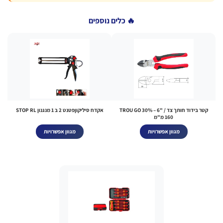
🔥 כלים נוספים
קטר בידוד חותך צד TROU GO 30% – 6" /
אקדח סיליקוןפטנט 2 ב 1 מנגנון STOP RL
160 מ"מ
מגוון אפשרויות
מגוון אפשרויות