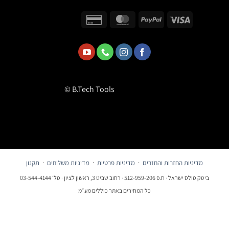
© B.Tech Tools
מדיניות החזרות והחזרים
·
מדיניות פרטיות
·
מדיניות משלוחים
·
תקנון
ביטק טולס ישראל · ח.פ 512-959-206 · רחוב שביט 3, ראשון לציון · טל׳ 03-544-4144
כל המחירים באתר כוללים מע״מ