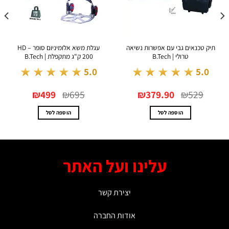
ק טכנאים גבי עם אפשרות נשיאה
עגלת משא אלומיניום סופר HD –
אקדח
טרולי | B.Tech
200 ק"ג מתקפלת | B.Tech
★★★★★
★★★★★
.0
5.0
5.0
המחיר
המחיר
המחיר
המחיר
₪
499
₪
695
₪
379.90
₪
529
המקורי
הנוכחי
המקורי
הנוכחי
היה:
הוא:
היה:
הוא:
₪499.
₪695.
₪379.90.
₪529.
הוספה לסל
הוספה לסל
עלינו ועל האתר
יצירת קשר
אודות החברה