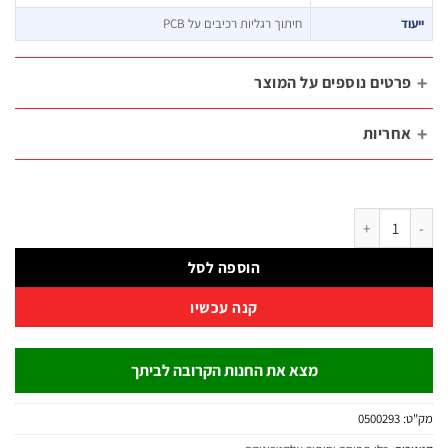
ד
חיתוך רגליות רכיבים על PCB
רטים נוספים על המוצר
חריות
 חותך צד מיני אלקטרוניקה 4.5" בידוד עבה | B.Tech
הוספה לסל
קנה עכשיו
מצא את החנות הקרובה לביתך
:
0500293