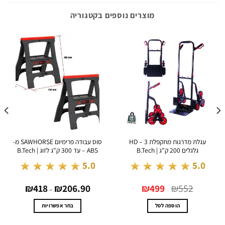
מוצרים נוספים בקטגוריה
עגלת מדרגות מתקפלת HD – 3
סוס עבודה פרימיום SAWHORSE מ-
גלגלים 200 ק"ג | B.Tech
ABS – עד 300 ק"ג לזוג | B.Tech
★★★★★
★★★★★
.0
5.0
5.0
המחיר
המחיר
טווח
0
₪
418
₪
206.90
₪
499
₪
552
המקורי
הנוכחי
מחירים:
–
היה:
הוא:
₪552.
₪499.
עד
הוספה לסל
בחר אפשרויות
למוצר