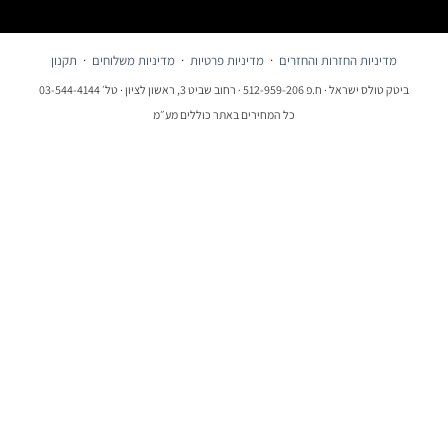
מדיניות החזרות והחזרים
·
מדיניות פרטיות
·
מדיניות משלוחים
·
תקנון
ביטק טולס ישראל · ח.פ 512-959-206 · רחוב שביט 3, ראשון לציון · טל׳ 03-544-4144
כל המחירים באתר כוללים מע״מ