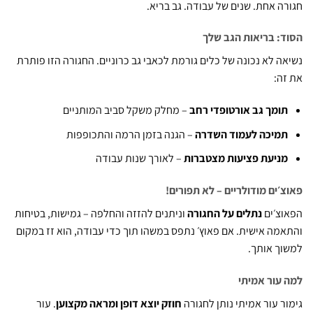
ה אחת. שנים של עבודה. גב בריא.
: בריאות הגב שלך
ה לא נכונה של כלים גורמת לכאבי גב כרוניים. החגורה הזו פותרת
ה:
ומך גב אורטופדי רחב
– מחלק משקל סביב המותניים
מיכה לעמוד השדרה
– הגנה בזמן הרמה והתכופפות
ניעת פציעות מצטברות
– לאורך שנות עבודה
׳ים מודולריים – לא תפורים!
צ׳ים
נתלים על החגורה
וניתנים להזזה והחלפה – גמישות, בטיחות
מה אישית. אם פאוץ׳ נתפס במשהו תוך כדי עבודה, הוא זז במקום
ך אותך.
עור אמיתי
ר עור אמיתי נותן לחגורה
חוזק יוצא דופן ומראה מקצוען
. עור