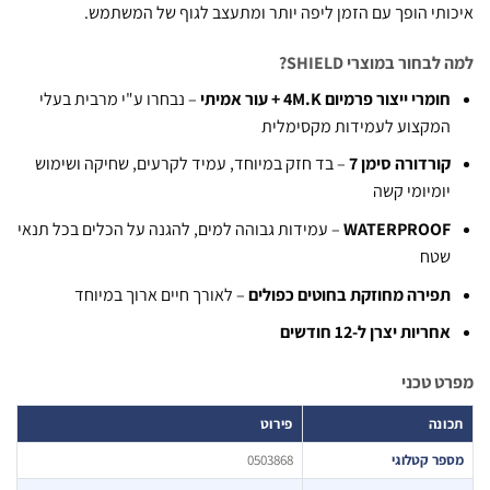
תי הופך עם הזמן ליפה יותר ומתעצב לגוף של המשתמש.
בחור במוצרי SHIELD?
ומרי ייצור פרמיום 4M.K + עור אמיתי
– נבחרו ע"י מרבית בעלי
מקצוע לעמידות מקסימלית
ורדורה סימן 7
– בד חזק במיוחד, עמיד לקרעים, שחיקה ושימוש
ומיומי קשה
WATERPROO
– עמידות גבוהה למים, להגנה על הכלים בכל תנאי
טח
פירה מחוזקת בחוטים כפולים
– לאורך חיים ארוך במיוחד
חריות יצרן ל-12 חודשים
 טכני
נה
פירוט
ר קטלוגי
0503868