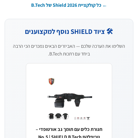
← כל קולקציית Shield 2026 של B.Tech
🛠️ ציוד SHIELD נוסף למקצוענים
השלימו את הערכה שלכם — האביזרים הבאים נמכרים הכי הרבה
ביחד עם רתכות B.Tech.
חגורת כלים עם תומך גב אורטופדי –
טריפלקס No.5 | SHIELD B.Tech