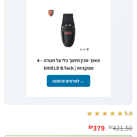
פאוץ׳ סכין חיתוך כלי על חגורה – 4
פונקציות | SHIELD B.Tech
← לפרטים והזמנה
★★★★★
המחיר
המחיר
379
421
₪
₪
המקורי
הנוכחי