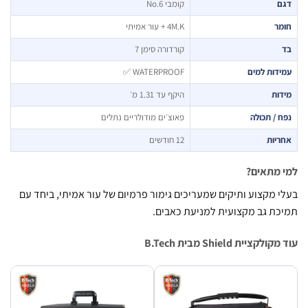
ם
קומבי No.6
ר
4M.K + עור אמיתי
קורדורה סימן 7
דות למים
WATERPROOF ✅
ות
היקף עד 1.31 מ׳
 / תכולה
פאוצ׳ים מודולריים נתלים
יות
12 חודשים
מתאים?
 מקצוע ותיקים שמעריכים גימור פרמיום של עור אמיתי, ביחד עם
ת גב מקצועית למניעת כאבים.
קציית Shield מבית B.Tech