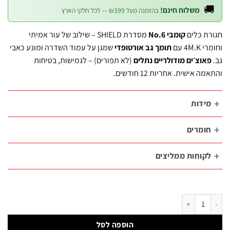
הוא:
היה:

משלוח חינם!
בהזמנה מעל ₪399 — לכל חלקי הארץ
₪379.
₪421.50.
מסדרת SHIELD – שילוב של עור אמיתי
קומבי No.6
חגורת 
שמגן על עמוד השדרה ומונע כאבי
תומך גב אורטופדי
וחומרי
(לא תפורים) – לגמישות, בטיחות
פאוצ׳ים מודולריים נתלי
והתאמה אישית. אחריות 12 חו
מידו
חומרי
לקוחות ממליצי
כמות של חגורת כלים עור אמיתי אורטופדי – קומבי No.6 | SHIELD 
הוספה לסל