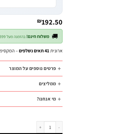
192.50
₪
🚚
משלוח חינם!
בהזמנה מעל ₪399 — לכל חלקי הארץ
ארונית
41 תאים נשלפים
– המקסימום 
פרטים נוספים על המוצר
ממליצים
מי אנחנו?
כמות של ארונית אחסון קומפקטית – 41 תאים נשלפים | B.Tech