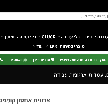
בודה ידניים
כלי עבודה
GLUCK
כלי תפיסה וחיתוך
מוצרי בטיחות ומיגון
עוד
רץ · חינם בהזמנה מעל ₪399
·
🛡️ אחריות יצרן
·
וואטסאפ
·
📞 03-5444144 שלוח
, עמדות וארגוניות עבודה
ארונית אחסון קומפקטית – 41 תאים נשלפ