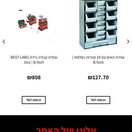
עמדת תאים עם 19 מגירות נשלפות |
עמדת עבודה ניידת BEST LARG
B.Tech
3in1 | B.Tech
נירו
₪
808
₪
127.70
הוספה לסל
הוספה לסל
עלינו ועל האתר