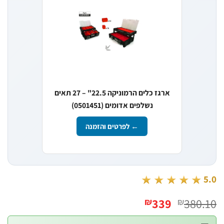
ארגז כלים הרמוניקה 22.5" – 27 תאים
נשלפים אדומים (0501451)
← לפרטים והזמנה
★★★★★
המחיר
המחיר
339
380
₪
₪
המקורי
הנוכחי