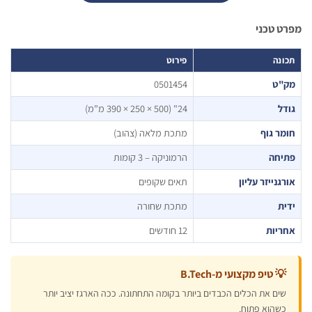
 טכני
נה
פירוט
"ט
0501454
ל
24" (500 × 250 × 390 מ"מ)
ר גוף
מתכת מלאה (צהוב)
יחה
הרמוניקה – 3 קומות
גנייזר עליון
תאים שקופים
ת
מתכת שחורה
ריות
12 חודשים
 טיפ מקצועי מ-B.Tech
ים את הכלים הכבדים ביותר בקומה התחתונה. ככה הארגז יציב יותר
שהוא פתוח.