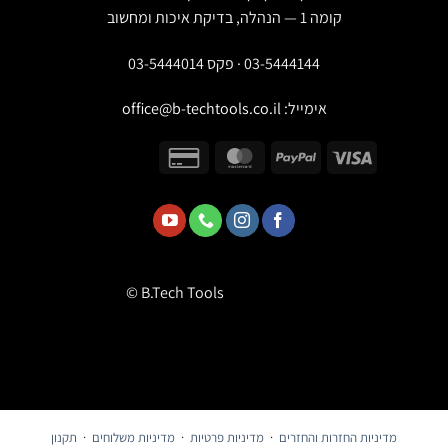
קומה 1 — הנהלה, בדיקת איכות ומחשוב
03-5444144 · פקס 03-5444014
אימייל:
office@b-techtools.co.il
© B.Tech Tools
מדיניות החזרות והחזרים
·
מדיניות פרטיות
·
מדיניות משלוחים
·
תקנון