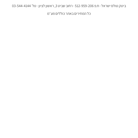
ביטק טולס ישראל · ח.פ 512-959-206 · רחוב שביט 3, ראשון לציון · טל׳ 03-544-4144
כל המחירים באתר כוללים מע״מ