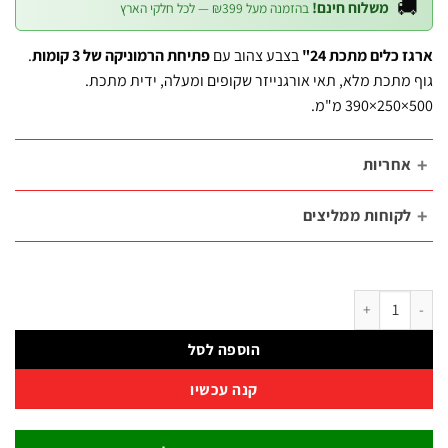
הוא:
היה:

משלוח חינם!
בהזמנה מעל ₪399 — לכל חלקי הארץ
₪339.
₪380.10.
.
פתיחת הרמוניקה של 3 קומות
בצבע צהוב עם
ארגז כלים מתכת
גוף מתכת מלא, תאי אורגנייזר שקופים ומעלה, ידית מ
אחריו
לקוחות ממליצי
כמות של ארגז כלים מתכת הרמוניקה 24" – 3 קומות נפתחות + תא שקוף (0501454
הוספה לסל
קנה עכשיו