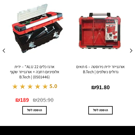
אורגנייזר ידית נירוסטה – 6 תאים
ארגז כלים ALU 22" – ידית
גדולים נשלפים | B.Tech
אלומיניום רחבה + אורגנייזר שקוף
ABS – עד 300 ק"ג לזו
(0501446) | B.Tech
★★★★★
.0
5.0
₪
91.80
המחיר
המחיר
₪
189
₪
205.90
המקורי
הנוכחי
היה:
הוא:
₪189.
₪205.90.
הוספה לסל
הוספה לסל