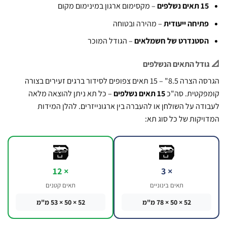
 תאים נשלפים
– מקסימום ארגון במינימום מקום
תיחה ייעודית
– מהירה ובטוחה
סטנדרט של חשמלאים
– הגודל המוכר
ודל התאים הנשלפים
הגרסה הצרה 8.5" – 15 תאים צפופים לסידור ברגים זעירים בצורה
קטית. סה"כ
15 תאים נשלפים
– כל תא ניתן להוצאה מלאה
דה על השולחן או להעברה בין ארגונייזרים. להלן המידות
יקות של כל סוג תא:
🗃️
🗃️
× 12
× 3
תאים בינוניים
תאים קטנים
52 × 50 × 78 מ"מ
52 × 50 × 53 מ"מ