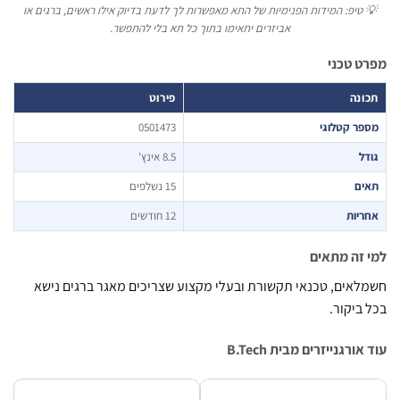
טיפ: המידות הפנימיות של התא מאפשרות לך לדעת בדיוק אילו ראשים, ברגים או
אביזרים יתאימו בתוך כל תא בלי להתפשר.
 טכני
נה
פירוט
ר קטלוגי
0501473
ל
8.5 אינץ'
ם
15 נשלפים
יות
12 חודשים
זה מתאים
אים, טכנאי תקשורת ובעלי מקצוע שצריכים מאגר ברגים נישא
ביקור.
ורגנייזרים מבית B.Tech