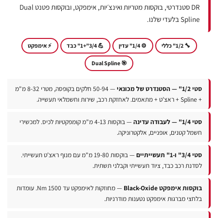
DR סטנדרטי, בוקסות מטריות ואינצ׳יות, אימפקט, ובוקסות פטנט Dual
Spline בלעדי שלנו.
🔧 1/2" כללי
⚙️ 1/4" עדין
💪 3/4"+1" כבד
⚡ אימפקט
🎯 Dual Spline
" — הסטנדרט של מכונאי
— 50-94 חלקים בקופסה, מטרי 8-32 מ"מ
זקת רכב, שירות וחשמלאי תעשייה.
1/" — לעבודה עדינה
— בוקסות 4-13 מ"מ קומפקטיות לכיס. למכשירי
שמל קטנים, אופניים, אלקטרוניקה.
3/" ו-1" תעשייתיים
— בוקסות 19-80 מ"מ עם מנוף ראצ'ט תעשייתי.
סדנת רכב כבד, ציוד תעשייתי וקבלני תשתית.
קסות אימפקט Black-Oxide
— מחוזקות לאימפקט עד 1500 Nm. עומדות
לחצי מברגות אימפקט נטענות מודרניות.