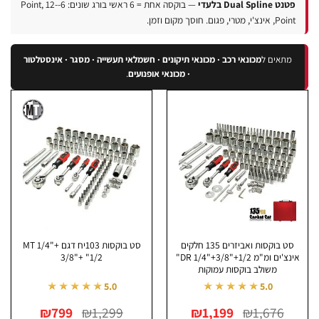
 Dual Spline בלעדי
— בוקסה אחת = 6 ראשי בורג שונים: 6-Point, 12-
ינצ'י, מטרי, פגום. חוסך מקום וזמן.
מתאים ל
מכונאי רכב · מכונאי תיקונים · חשמלאי תעשייה · מסגר · אינסטלטור
· מכונאי אופנועים
.
סט בוקסות ואביזרים 135 חלקים
סט בוקסות 103יח דגם MT 1/4"+
אינצ'ים ומ"מ DR 1/4"+3/8"+1/2"
3/8"+ "1/2
משולב בוקסות עמוקות
★★★★★
★★★★★
5.0
5.0
המחיר
המחיר
המחיר
המחיר
₪
799
₪
1,299
₪
1,199
₪
1,676
המקורי
הנוכחי
המקורי
הנוכחי