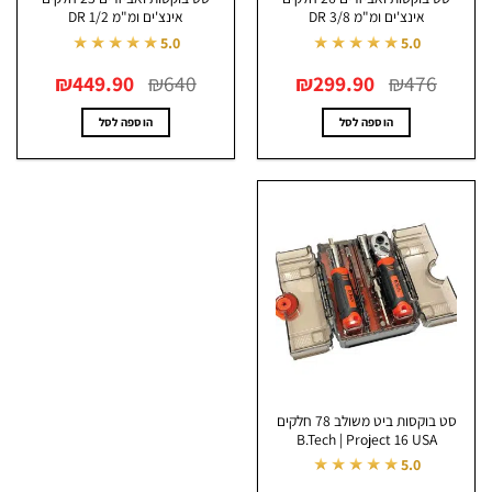
אינצ'ים ומ"מ DR 3/8
אינצ'ים ומ"מ DR 1/2
★★★★★
★★★★★
5.0
5.0
המחיר
המחיר
המחיר
המחיר
₪
449.90
₪
640
₪
299.90
₪
476
המקורי
הנוכחי
המקורי
הנוכחי
היה:
הוא:
היה:
הוא:
₪449.90.
₪640.
₪299.90.
₪476.
הוספה לסל
הוספה לסל
סט בוקסות ביט משולב 78 חלקים
B.Tech | Project 16 USA
★★★★★
5.0
המחיר
המחיר