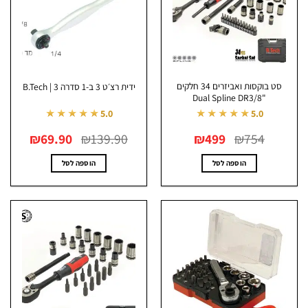
סט בוקסות ואביזרים 34 חלקים
ידית רצ׳ט 3 ב-1 סדרה 3 | B.Tech
"Dual Spline DR3/8
★★★★★
★★★★★
5.0
5.0
המחיר
המחיר
המחיר
המחיר
₪
69.90
₪
139.90
₪
499
₪
754
המקורי
הנוכחי
המקורי
הנוכחי
היה:
הוא:
היה:
הוא:
₪69.90.
₪139.90.
₪499.
₪754.
הוספה לסל
הוספה לסל