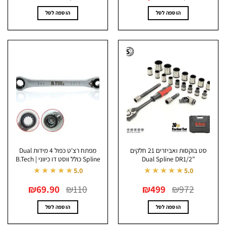
היה:
הוא:
היה:
הוא:
₪799.
₪1,299.
₪1,199.
₪1,676.
הוספה לסל
הוספה לסל
סט בוקסות ואביזרים 21 חלקים
מפתח רצ'ט כפול 4 מידות Dual
"Dual Spline DR1/2
Spline כולל ווסט דו כיווני | B.Tech
★★★★★
★★★★★
5.0
5.0
המחיר
המחיר
המחיר
המחיר
₪
69.90
₪
110
₪
499
₪
972
המקורי
הנוכחי
המקורי
הנוכחי
היה:
הוא:
היה:
הוא:
₪69.90.
₪110.
₪499.
₪972.
הוספה לסל
הוספה לסל