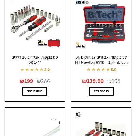
סט בוקסות ואביזרים 17 חלקים DR
סט בוקסות ואביזרים 20 חלקים
B.Tech – סדרת MT Newton
"DR 1/4
★★★★★
★★★★★
5.0
5.0
המחיר
המחיר
המחיר
המחיר
₪
199
₪
286
₪
139.90
₪
198
המקורי
הנוכחי
המקורי
הנוכחי
היה:
הוא:
היה:
הוא:
₪199.
₪286.
₪139.90.
₪198.
הוספה לסל
הוספה לסל