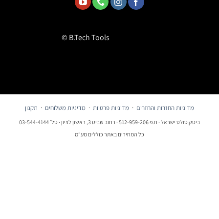
© B.Tech Tools
מדיניות החזרות והחזרים
·
מדיניות פרטיות
·
מדיניות משלוחים
·
תקנון
ביטק טולס ישראל · ח.פ 512-959-206 · רחוב שביט 3, ראשון לציון · טל׳ 03-544-4144
כל המחירים באתר כוללים מע״מ