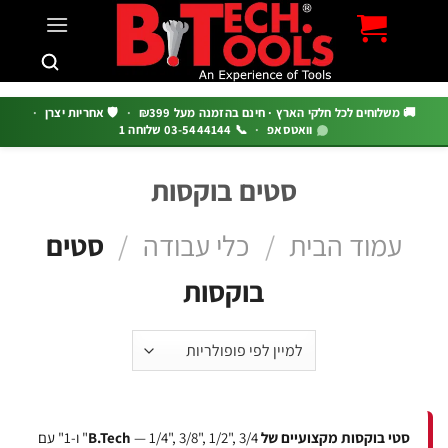
c
 משלוחים לכל חלקי הארץ · חינם בהזמנה מעל ₪399
·
🛡️ אחריות יצרן
·
וואטסאפ
·
📞 03-5444144 שלוחה 1
סטים בוקסות
עמוד הבית
/
כלי עבודה
/
סטים
בוקסות
סטי בוקסות מקצועיים של B.Tech
— 1/4", 3/8", 1/2", 3/4" ו-1" עם