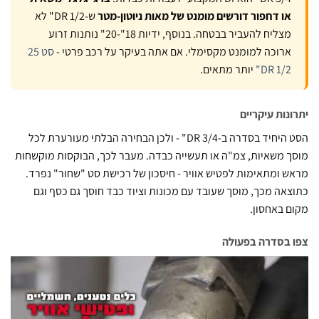
או דחפור דורשים מומנט של מאות ניוטון-מטר
ש-DR 1/2" לא
מצליח להעביר בבטחה. בנוסף, ידיות 18"-20" נותנות זרוע
ארוכה למומנט מקסימלי. אם אתה בעיקר על רכב פרטי -
סט 25
DR 1/2"
יותר מתאים.
נות עיקריים
הסט היחיד בסדרה ב-DR 3/4" - ולכן הבחירה הבלתי מעורערת לכל
 משאיות, צמ"ה או תעשייה כבדה. מעבר לכך, הבוקסות מוקשחות
 ומתאימות לפטיש אוויר - חיסכון של רכישת סט "שחור" נפרד.
אה מכך, מוסך שעובד עם מכונות וציוד כבד חוסך גם כסף וגם
 באחסון.
בסדרה בפעולה