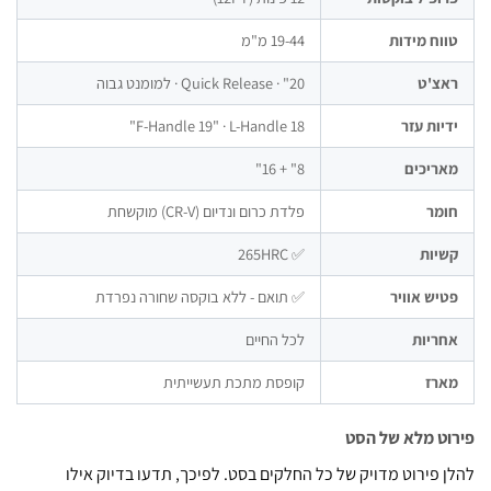
וח מידות
19-44 מ"מ
צ'ט
20" · Quick Release · למומנט גבוה
יות עזר
F-Handle 19" · L-Handle 18"
ריכים
8" + 16"
מר
פלדת כרום ונדיום (CR-V) מוקשחת
יות
✅ 265HRC
יש אוויר
✅ תואם - ללא בוקסה שחורה נפרדת
ריות
לכל החיים
רז
קופסת מתכת תעשייתית
ט מלא של הסט
 פירוט מדויק של כל החלקים בסט. לפיכך, תדעו בדיוק אילו