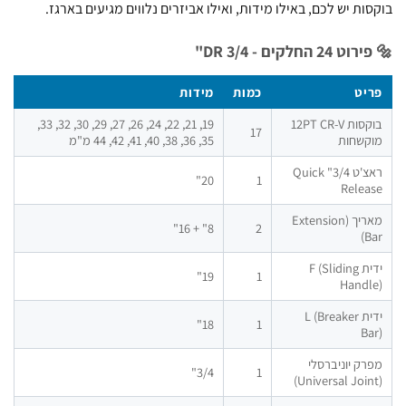
ות יש לכם, באילו מידות, ואילו אביזרים נלווים מגיעים בארגז.
2 החלקים - DR 3/4"
יט
כמות
מידות
בוקסות 12PT CR-V
19, 21, 22, 24, 26, 27, 29, 30, 32, 33,
17
קשחות
35, 36, 38, 40, 41, 42, 44 מ"מ
ראצ'ט 3/4" Quick
20"
1
Relea
מאריך (Extension
8" + 16"
2
B
ידית F (Sliding
19"
1
Handl
ידית L (Breaker
18"
1
Ba
ק יוניברסלי
3/4"
1