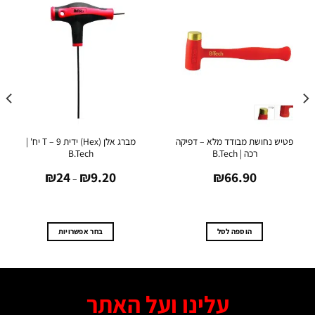
יש נחושת מבודד מלא – דפיקה
מברג אלן (Hex) ידית T – 9 יח' |
רכה | B.Tech
B.Tech
טווח
₪
24
₪
9.20
₪
66.90
מחירים:
–
עד
הוספה לסל
בחר אפשרויות
למוצר
זה
יש
מספר
עלינו ועל האתר
סוגים.