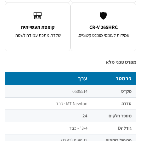
🎒
🛡️
CR-V 265HRC
קופסת תעשייתית
מידות לעומסי מומנט קיצוניים.
שלדת מתכת עמידה לשטח.
 טכני מלא
רמטר
ערך
ק"ט
0505514
דרה
MT Newton · כבד
פר חלקים
24
דל Dr
3/4" - כבד
ופיל בוקסות
12 פינות (12PT)