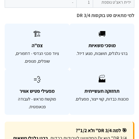
ת ראצ'ט נוספת
1
-
תאים סט בוקסות DR 3/4
🏗️
🚚
מוסכי משאיות
צמ"ה
רגי גלגלים, תושבות, מנוע דיזל.
ציוד מכני הנדסי - דחפורים,
שופלים, מנופים.
💨
🏭
תחזוקה תעשייתית
מפעילי פטיש אוויר
כונות כבדות, קווי ייצור, מפעלים.
מוקשח מראש - לעבודה
פנאומטית.
🎯 למה DR 3/4" ולא 1/2"?
DR 3/4" הוא Dr המקצועי לעבודות כבדות.
ברגי גלגלי משאית