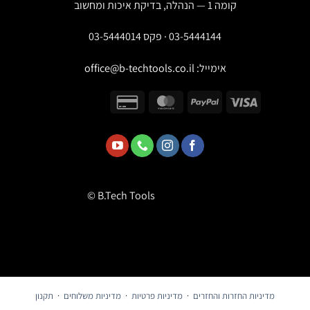
קומה 1 — הנהלה, בדיקת איכות ומחשוב
03-5444144 · פקס 03-5444014
אימייל:
office@b-techtools.co.il
© B.Tech Tools
מדיניות החזרות והחזרים
·
מדיניות פרטיות
·
מדיניות משלוחים
·
תקנון