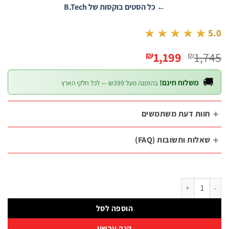
← כל הסטים בוקסות של B.Tech
★★★★★
המחיר
המחיר
1,199
1,
₪
₪
הנוכחי
המקורי
הוא:
היה:

משלוח חינם!
בהזמנה מעל ₪399 — לכל חלקי הארץ
₪1,199.
₪1,745.
חוות דעת משתמשי
שאלות ותשובות (FAQ
כמות של סט בוקסות 24 חלקים DR 3/4"-12P B.Tech – ס
הוספה לסל
קנה עכשיו