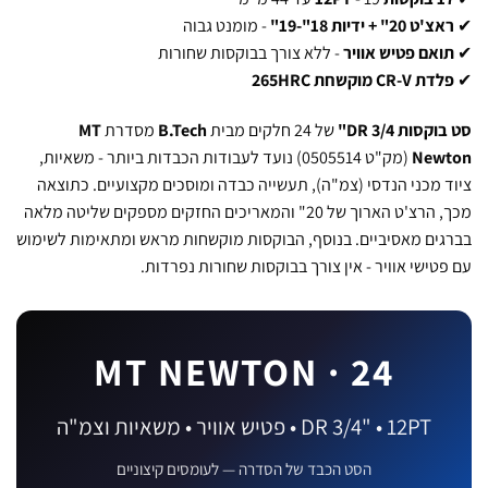
ט 20" + ידיות 18"-19"
- מומנט גבוה
אם פטיש אוויר
- ללא צורך בבוקסות שחורות
CR-V מוקשחת 265HRC
סות DR 3/4"
של 24 חלקים מבית
B.Tech
מסדרת
MT
New
(מק"ט 0505514) נועד לעבודות הכבדות ביותר - משאיות,
 מכני הנדסי (צמ"ה), תעשייה כבדה ומוסכים מקצועיים. כתוצאה
מכך, הרצ'ט הארוך של 20" והמאריכים החזקים מספקים שליטה מלאה
ים מאסיביים. בנוסף, הבוקסות מוקשחות מראש ומתאימות לשימוש
טישי אוויר - אין צורך בבוקסות שחורות נפרדות.
MT NEWTON · 24
DR 3/4" • 12PT • פטיש אוויר • משאיות וצמ"ה
הסט הכבד של הסדרה — לעומסים קיצוניים