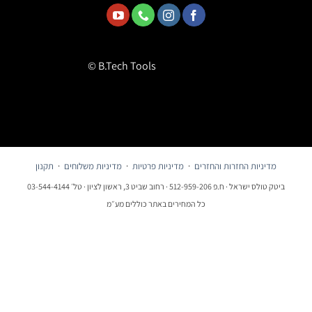
© B.Tech Tools
מדיניות החזרות והחזרים
·
מדיניות פרטיות
·
מדיניות משלוחים
·
תקנון
ביטק טולס ישראל · ח.פ 512-959-206 · רחוב שביט 3, ראשון לציון · טל׳ 03-544-4144
כל המחירים באתר כוללים מע״מ