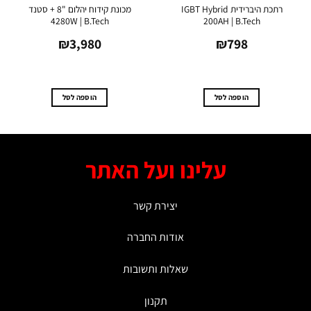
רתכת היברידית IGBT Hybrid
מכונת קידוח יהלום "8 + סטנד
4280W | B.Tech
200AH | B.Tech
₪
3,980
₪
798
הוספה לסל
הוספה לסל
עלינו ועל האתר
יצירת קשר
אודות החברה
שאלות ותשובות
תקנון