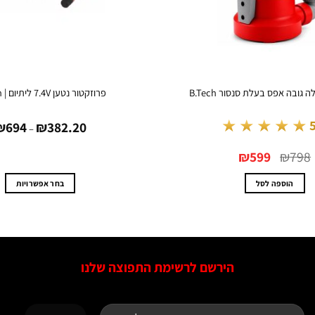
ובה אפס בעלת סנסור B.Tech
פרוזקטור נטען 7.4V ליתיום | B.Tech
★★★★★
₪
694
₪
382.20
–
המחיר
המחיר
₪
599
₪
798
המקורי
הנוכחי
היה:
הוא:
₪599.
₪798.
הוספה לסל
בחר אפשרויות
למוצר
זה
יש
מספר
הירשם לרשימת התפוצה שלנו
סוגים.
ניתן
לבחור
את