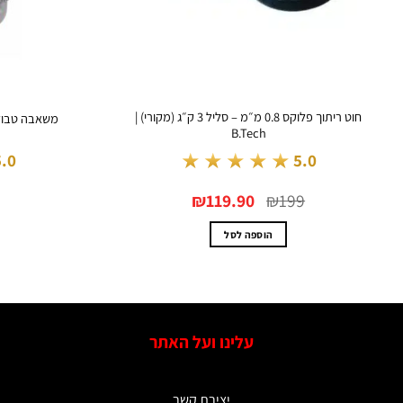
חוט ריתוך פלוקס 0.8 מ״מ – סליל 3 ק״ג (מקורי) |
משאבה טבולה ג
B.Tech
★★★★★
5.0
5.0
המחיר
המחיר
₪
119.90
₪
199
המקורי
הנוכחי
היה:
הוא:
₪119.90.
₪199.
הוספה לסל
עלינו ועל האתר
יצירת קשר