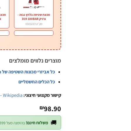
מכונת שטיפה בלחץ גבוה -
מכונת
גרניק D19 180BAR
גרנ
מק״ט 0503219
מוצרים נלווים מומלצים
כל אביזרי מכונות השטיפה של B.Tech
כל הכלים החשמליים
קישור מקצועי חיצוני:
– Wikipedia
98.90
₪
🚚
משלוח חינם!
בהזמנה מעל ₪399 — לכל חלקי הארץ