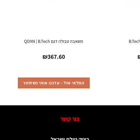
משאבה טבולה דגם QDXN | B.Tech
טווח
₪
367.60
מחירים:
עד
המלאי אזל – עדכנו אותי כשיחזור
צור קשר
ביטק טולס ישראל