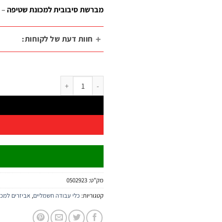
מברשת סיבובית למכונת שטיפה
– א
חוות דעת של לקוחות:
כמות של מברשת סיבובית למכונת שטיפה | h
מק"ט:
0502923
קטגוריות:
כלי עבודה חשמליים
,
אביזרים למכו