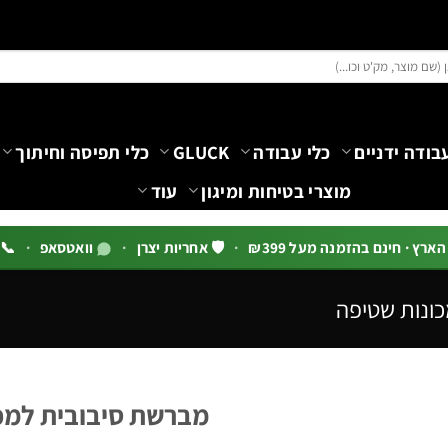
בודה ידניים
כלי עבודה
GLUCK
כלי תפיסה וחיתוך
מוצרי בטיחות ומיגון
עוד
רץ · חינם בהזמנה מעל ₪399
·
🛡️ אחריות יצרן
·
וואטסאפ
·
📞 03-5444144 שלוח
כונות שטיפה
מברשת סיבובית למכונת ש