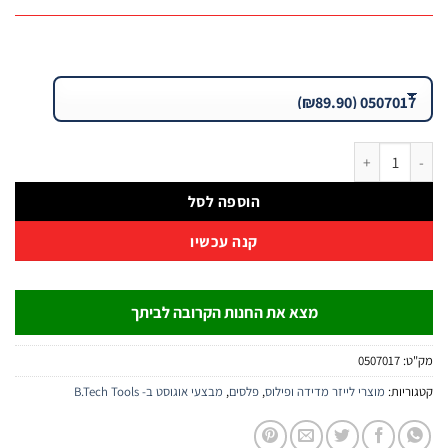
 פלס מגנטי לייף טיים – סדרה 16 עם פרופיל רחב | B.Tech
הוספה לסל
קנה עכשיו
מצא את החנות הקרובה לביתך
:
0507017
יות:
מוצרי לייזר מדידה ופילוס
,
פלסים
,
מבצעי אוגוסט ב- B.Tech Tools