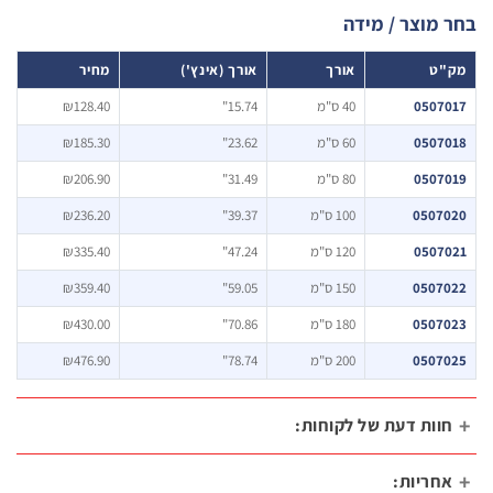
₪89.90.
₪128.40.
 מוצר / מידה
"ט
אורך
אורך (אינץ')
מחיר
0507
40 ס"מ
15.74"
₪128.40
0507
60 ס"מ
23.62"
₪185.30
0507
80 ס"מ
31.49"
₪206.90
05070
100 ס"מ
39.37"
₪236.20
0507
120 ס"מ
47.24"
₪335.40
05070
150 ס"מ
59.05"
₪359.40
05070
180 ס"מ
70.86"
₪430.00
05070
200 ס"מ
78.74"
₪476.90
וות דעת של לקוחות:
חריות: