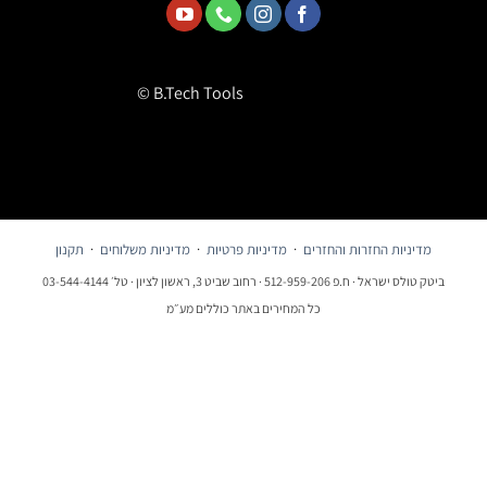
© B.Tech Tools
מדיניות החזרות והחזרים
·
מדיניות פרטיות
·
מדיניות משלוחים
·
תקנון
ביטק טולס ישראל · ח.פ 512-959-206 · רחוב שביט 3, ראשון לציון · טל׳ 03-544-4144
כל המחירים באתר כוללים מע״מ