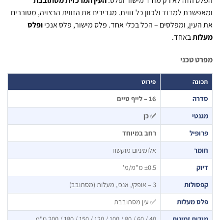
 הזה לא רק מודד מישור ופלס.
העין המרכזית מסתובבת
שרת למדוד ולכוון כל זווית. מגדירים את הזווית הרצויה, מסובבים
עין, ומפלסים – הכל בכלי אחד. פלס מישור, פלס אנכי
ופלס
ות
באחד.
 טכני
נה
פירוט
רה
16 – לייף טיים
טי
✅ כן
פיל
רחב במיוחד
מר
אלומיניום מוקשח
ק
±0.5 מ"מ/מ'
סולות
3 – אופקי, אנכי, מעלות (מסתובב)
ס מעלות
✅ עין מסתובבת
ות זמינות
40 / 60 / 80 / 100 / 120 / 150 / 180 / 200 ס"מ