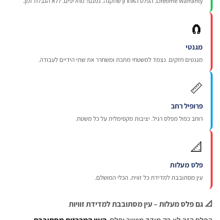
Lifetime Warranty. הפלס האחרון שתקנה. נפגם? מחליפים. ללא הגבלת ז

מגנט
מגנטים חזקים. נצמד למשטחי מתכת ומשחרר את שתי הידיים לעבודה

פרופיל רח
רוחב כפול מפלס רגיל. יציבות מקסימלית על כל משטח

פלס מעלו
עין מסתובבת למדידת כל זווית. הכלי המושלם
📐 גם פלס מעלות – עין מסתובבת למדידת זו