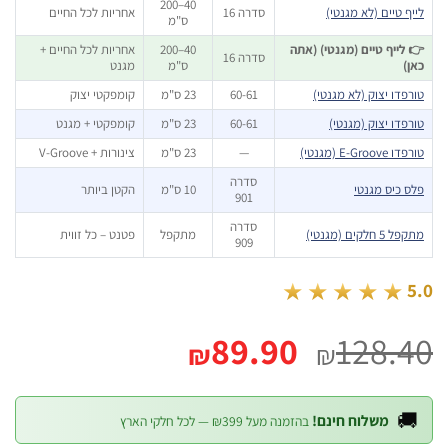
40–200
אחריות לכל החיים
סדרה 16
לייף טיים (לא מגנ
ס"מ
אחריות לכל החיים +
40–200
👉 לייף טיים (מגנטי) (
סדרה 16
מגנט
ס"מ
כ
קומפקטי יצוק
23 ס"מ
60-61
טורפדו יצוק (לא מגנ
קומפקטי + מגנט
23 ס"מ
60-61
טורפדו יצוק (מגנ
צינורות + V-Groove
23 ס"מ
—
טורפדו E-Groov
סדרה
הקטן ביותר
10 ס"מ
פלס כיס מג
901
סדרה
פטנט – כל זווית
מתקפל
מתקפל 5 חלקים
909
★★★★★
המחיר
המחיר
89.90
128.
₪
₪
הנוכחי
המקורי
הוא:
היה:

משלוח חינם!
בהזמנה מעל ₪399 — לכל חלקי הארץ