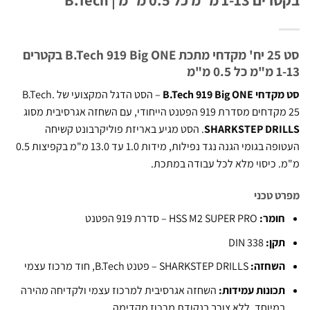
סט 25 יח' מקדחי מתכת B.Tech 919 Big ONE בקטרים
0. מ"מ
B.Tech 919 Big ON
– הסט הדגל המקצועי של B.Tech.
SHARKSTEP DRI
. הסט מגיע באריזת פוליקרבונט קשיחה
העטופה בגומי הגנה נגד נפילות, מידות 1.0 עד 13.0 מ"מ בקפיצות 0.5
 כיסוי מלא לכל עבודה במתכת.
 טכני
ומר:
HSS M2 SUPER PRO – סדרת 919 הפטנט
קן:
DIN 338
שחזה:
SHARKSTEP DRILLS – פטנט B.Tech, חוד מרכוז עצמי
כונות עמידות:
השחזה אגרסיבית למרכוז עצמי ולקדיחה מהירה
מיוחד, ללא צורך בנקודת מרכוז מקדימה