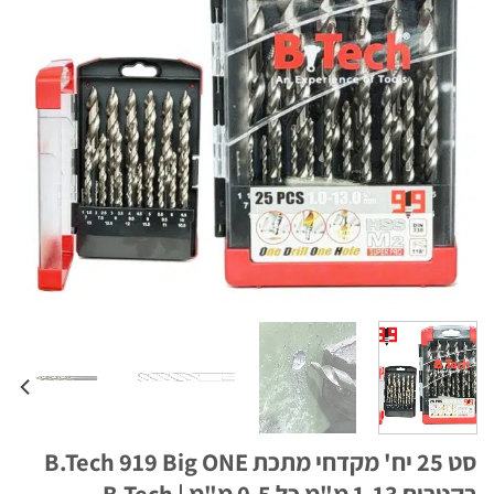
סט 25 יח' מקדחי מתכת B.Tech 919 Big ONE
מ"מ כל 0.5 מ"מ | B.Tech