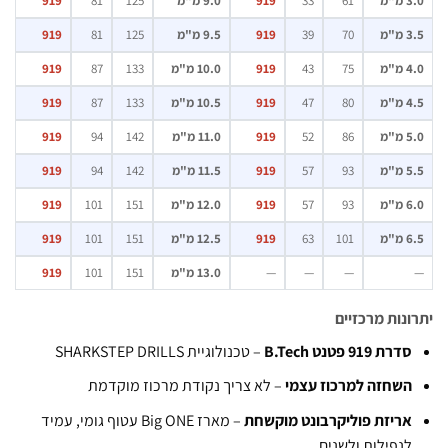
מ
61
33
919
9.0 מ"מ
125
81
919
מ
70
39
919
9.5 מ"מ
125
81
919
מ
75
43
919
10.0 מ"מ
133
87
919
מ
80
47
919
10.5 מ"מ
133
87
919
מ
86
52
919
11.0 מ"מ
142
94
919
מ
93
57
919
11.5 מ"מ
142
94
919
מ
93
57
919
12.0 מ"מ
151
101
919
מ
101
63
919
12.5 מ"מ
151
101
919
—
—
—
13.0 מ"מ
151
101
919
נות מרכזיים
רת 919 פטנט B.Tech
– טכנולוגיית SHARKSTEP DRILLS
שחזה למרכוז עצמי
– לא צריך נקודת מרכוז מוקדמת
ריזת פוליקרבונט מוקשחת
– מארז Big ONE עטוף גומי, עמיד
נפילות ולשנים