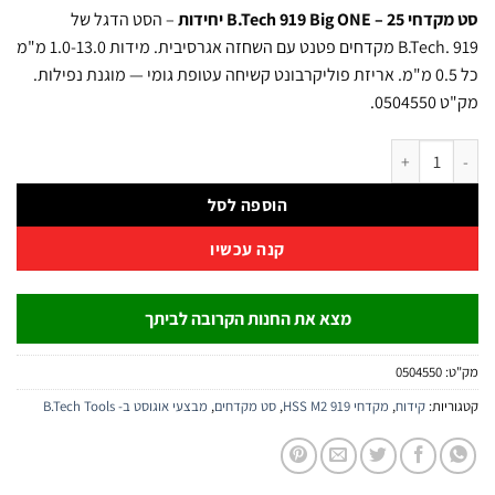
B.Tech 919 Big ONE יחידות
– הסט הדגל של
B.Tech. 919 מקדחים פטנט עם השחזה אגרסיבית. מידות 1.0-13.0 מ"מ
כל 0.5 מ"מ. אריזת פוליקרבונט קשיחה עטופת גומי — מוגנת נפילות.
0504.
 B.Tech 919 Big ONE בקטרים 1-13 מ"מ כל 0.5 מ"מ | B.Tech
הוספה לסל
קנה עכשיו
מצא את החנות הקרובה לביתך
:
0504550
יות:
קידוח
,
מקדחי 919 HSS M2
,
סט מקדחים
,
מבצעי אוגוסט ב- B.Tech Tools