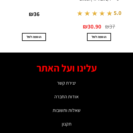
★★★★★
.0
5.0
₪
36
המחיר
המחיר
0
₪
30.90
₪
37
המקורי
הנוכחי
היה:
הוא:
₪30.90.
₪37.
הוספה לסל
הוספה לסל
עלינו ועל האתר
יצירת קשר
אודות החברה
שאלות ותשובות
תקנון