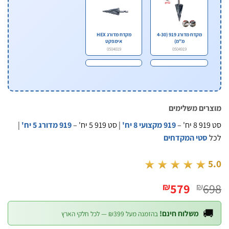
מקדח מדורג HEX
מקדח מדורג 919 (4-30
אימפקט
מ"מ)
0504019
0504919
מוצרים משל
|
919 מדורג 5 יח'
| סט 919 5 יח' –
919 מקצועי 8 יח'
סטי המקדחים
★★★★★
המחיר
המחיר
579
6
₪
₪
הנוכחי
המקורי
הוא:
היה:

משלוח חינם!
בהזמנה מעל ₪399 — לכל חלקי הארץ
₪579.
₪698.