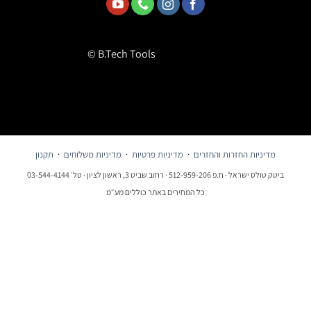
© B.Tech Tools
מדיניות החזרות והחזרים
·
מדיניות פרטיות
·
מדיניות משלוחים
·
תקנון
ביטק טולס ישראל · ח.פ 512-959-206 · רחוב שביט 3, ראשון לציון · טל׳ 03-544-4144
כל המחירים באתר כוללים מע״מ