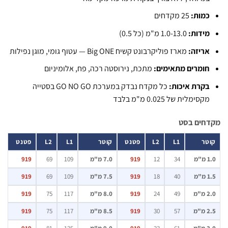
מות:
25 מקדחים
ידות:
1.0-13.0 מ"מ (כל 0.5)
ריזה:
מארז פוליקרבונט קשיח Big ONE — עטוף גומי, מוגן נפילות
ומרים מתאימים:
מתכת, נירוסטה רכה, פח, אלומיניום
קרת איכות:
כל מקדח נבדק במערכת GO NO GO בסטייה
קסימלית של 0.025 מ"מ בלבד
חים בסט
ר
L1
L2
פטנט
קוטר
L1
L2
פטנט
מ
34
12
919
7.0 מ"מ
109
69
919
מ
40
18
919
7.5 מ"מ
109
69
919
מ
49
24
919
8.0 מ"מ
117
75
919
מ
57
30
919
8.5 מ"מ
117
75
919