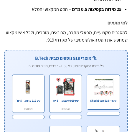
ידות בקפיצות 0.5 מ"מ
– הסט המקצועי המלא
מתאים
רים מקצועיים, מפעלי מתכת, מכונאים, מוסכים, ולכל איש מקצוע
ש את הסט האולטימטיבי של מקדחי 919.
🔩 מוצרי 919 נוספים מבית B.Tech
כל סדרת המקדחים 919 HSS M2 – בודדים, סטים ומדורגים
מקדח 919 SharkStep
סט 919 מקצועי – 8 יח׳
סט 919 מדורג – 5 יח׳
0504049
0504548