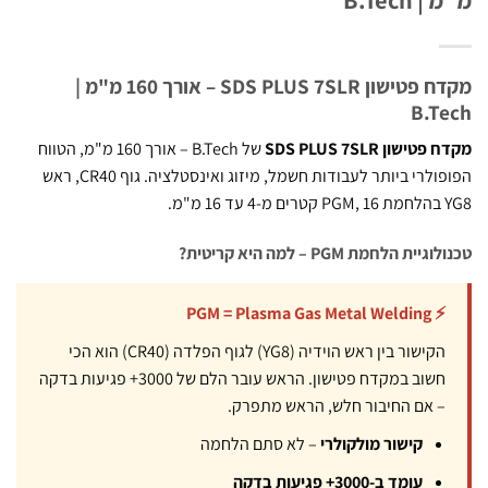
מקדח פטישון SDS PLUS 7SLR – אורך 160 מ"מ |
B.T
ישון SDS PLUS 7SLR
של B.Tech – אורך 160 מ"מ, הטווח
הפופולרי ביותר לעבודות חשמל, מיזוג ואינסטלציה. גוף CR40, ראש
"מ.
ית הלחמת PGM – למה היא קריטית?
⚡ PGM = Plasma Gas Metal Welding
הקישור בין ראש הוידיה (YG8) לגוף הפלדה (CR40) הוא הכי
חשוב במקדח פטישון. הראש עובר הלם של 3000+ פגיעות בדקה
– אם החיבור חלש, הראש מתפרק.
קישור מולקולרי
– לא סתם הלחמה
עומד ב-3000+ פגיעות בדקה