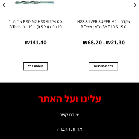
מקדח HSS SILVER SUPER M2 –
סט מקדחי PRO M2 HSS מידות 1-
SMT 10.5-15.0 מ"מ | B.Tech
10 מ"מ (כל 0.5) – 19 יח' | B.Tech
0.0
טווח
0
₪
141.40
₪
68.20
₪
21.30
מחירים:
–
עד
בחר אפשרויות
הוספה לסל
למוצר
זה
יש
מספר
עלינו ועל האתר
סוגים.
ניתן
לבחור
יצירת קשר
את
האפשרויות
אודות החברה
בעמוד
המוצר