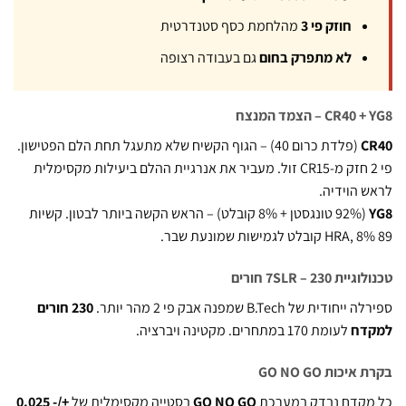
חוזק פי 3
מהלחמת כסף סטנדרטית
לא מתפרק בחום
גם בעבודה רצופה
CR – הצמד המנצח
C
(פלדת כרום 40) – הגוף הקשיח שלא מתעגל תחת הלם הפטישון.
פי 2 חזק מ-CR15 זול. מעביר את אנרגיית ההלם ביעילות מקסימלית
 הוידיה.
(92% טונגסטן + 8% קובלט) – הראש הקשה ביותר לבטון. קשיות
 7SLR – 230 חורים
ודית של B.Tech שמפנה אבק פי 2 מהר יותר.
230 חורים
דח
לעומת 170 במתחרים. מקטינה ויברציה.
יכות GO NO GO
מקדח נבדק במערכת
GO NO GO
בסטייה מקסימלית של
+/- 0.025