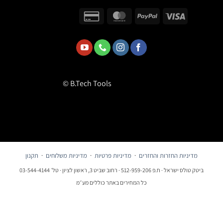
© B.Tech Tools
מדיניות החזרות והחזרים
·
מדיניות פרטיות
·
מדיניות משלוחים
·
תקנון
ביטק טולס ישראל · ח.פ 512-959-206 · רחוב שביט 3, ראשון לציון · טל׳ 03-544-4144
כל המחירים באתר כוללים מע״מ