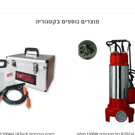
מוצרים נוספים בקטגוריה
טי
רתכת היברידית IGBT Hybrid 200AH | B.Tech