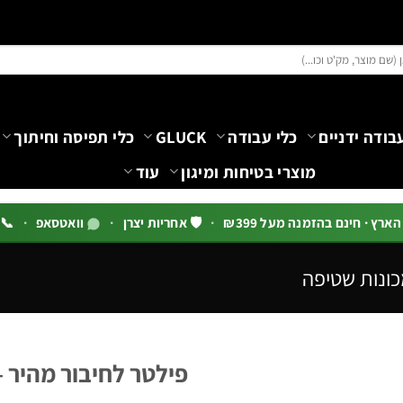
בודה ידניים
כלי עבודה
GLUCK
כלי תפיסה וחיתוך
מוצרי בטיחות ומיגון
עוד
רץ · חינם בהזמנה מעל ₪399
·
🛡️ אחריות יצרן
·
וואטסאפ
·
📞 03-5444144 שלוח
כונות שטיפה
פילטר לחיבור מהיר – 10 יחידות | Tech