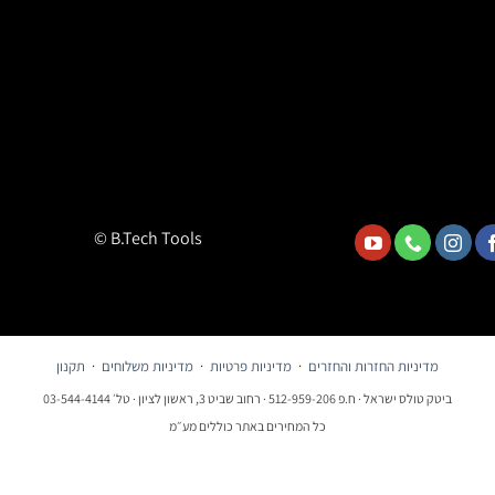
© B.Tech Tools
מדיניות החזרות והחזרים
·
מדיניות פרטיות
·
מדיניות משלוחים
·
תקנון
ביטק טולס ישראל · ח.פ 512-959-206 · רחוב שביט 3, ראשון לציון · טל׳ 03-544-4144
כל המחירים באתר כוללים מע״מ