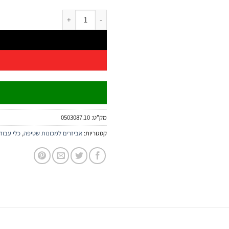
כמות של פילטר לחיבור מהיר – 10 יחידות | B.Tech
מק"ט:
0503087.10
קטגוריות:
אביזרים למכונות שטיפה
,
כלי עבוד