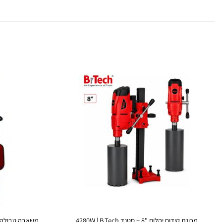
מכונת קידוח יהלום "8 + סטנד 4280W | B.Tech
משאבה טבולה B.TECH כול סכין וידיה 1300W מול