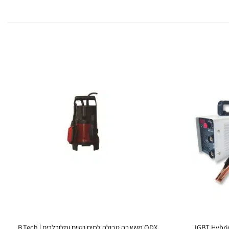
QDX משאבה טבולה למים נקיים ומלוכלכים | B.Tech