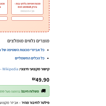
מכונת שטיפה בלחץ גבוה -
מכונת
גרניק D19 180BAR
גרנ
מק״ט 0503219
מוצרים נלווים מומלצים
כל אביזרי מכונות השטיפה של B.Tech
כל הכלים החשמליים
קישור מקצועי חיצוני:
– Wikipedia
49.90
₪
🚚
משלוח חינם!
בהזמנה מעל ₪399 — לכל חלקי הארץ
פילטר לחיבור מהיר
– אביזר מקצועי למ