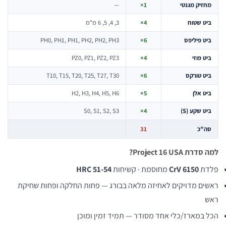
זיק מגנטי
1×
—
ט שטוח
4×
3, 4, 5, 6 מ"מ
ט פיליפס
6×
PH0, PH1, PH1, PH2, PH2, PH3
ט פוזי
4×
PZ0, PZ1, PZ2, PZ3
ט טורקס
6×
T10, T15, T20, T25, T27, T30
ט אלן
5×
H2, H3, H4, H5, H6
ט שקע (S)
4×
S0, S1, S2, S3
"כ
31
 Project 16 USA?
ת
CrV 6150
מחוסמת · קשיחות
HRC 51-54
ם מדויקים לאחיזה מלאה בבורג — פחות החלקה ופחות שחיקת
במארז/כלי אחד מסודר — תמיד זמין ומוכן