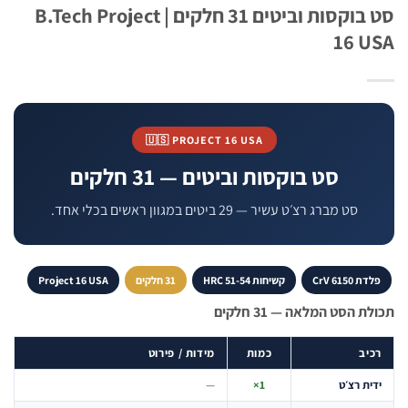
סט בוקסות וביטים 31 חלקים | B.Tech Project
16 
🇺🇸 PROJECT 16 USA
סט בוקסות וביטים — 31 חלקים
סט מברג רצ׳ט עשיר — 29 ביטים במגוון ראשים בכלי אחד.
 CrV 6150
קשיחות HRC 51-54
31 חלקים
Project 16 USA
 הסט המלאה — 31 חלקים
יב
כמות
מידות / פירוט
ית רצ׳ט
1×
—