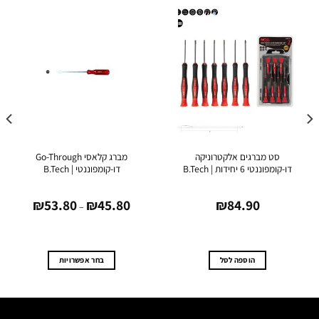
סט מברגים אלקטרוניקה
מברג קלאסי Go-Through
דו-קומפוננטי 6 יחידות | B.Tech
דו-קומפוננטי | B.Tech
טווח
₪
53.80
₪
45.80
₪
84.90
מחירים:
–
עד
הוספה לסל
בחר אפשרויות
למוצר
זה
יש