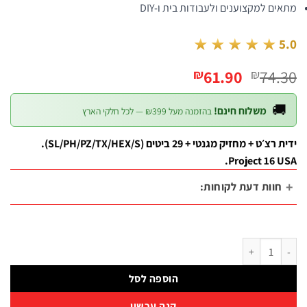
מתאים למקצוענים ולעבודות בית ו
★★★★★
המחיר
המחיר
61.90
74
₪
₪
הנוכחי
המקורי
הוא:
היה:

משלוח חינם!
בהזמנה מעל ₪399 — לכל חלקי הארץ
₪61.90.
₪74.30.
ידית רצ׳ט + מחזיק מגנטי + 29 ביטים (SL/PH/PZ/TX/HEX/S).
Project 16 
חוות דעת לקוחות
כמות של סט בוקסות וביטים 31 חלקים | B.Tech Proje
הוספה לסל
קנה עכשיו