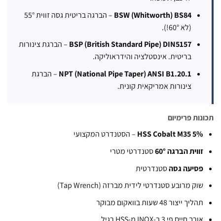
BSW (Whitworth) BS84
– הברגה בריטית גסה זווית 55°
(לא 60°!).
BSP (British Standard Pipe) DIN5157
– הברגת צינורות
בריטית. אינסטלציה והידראוליקה.
NPT (National Pipe Taper) ANSI B1.20.1
– הברגת
צינורות אמריקאית קונית.
 פרימיום
HSS Cobalt M35
– הסטנדרט המקצועי
ת הברגה 60°
סטנדרטי מטרי
עה גסה
סטנדרטית
מרובע סטנדרטי לידית מברזה (Tap Wrench)
צור 48 שעות בוואקום מבוקר
ם פי 3 ב-INOX מ-HSS רגיל