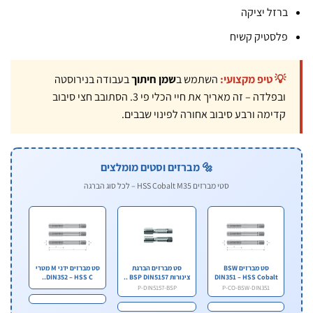
ל יציקה
טיק קשיח
טיפ מקצועי:
השתמש ב
שמן חיתוך
בעבודה בנירוסטה
ובפלדה – זה מאריך את חיי הכלי פי 3. הסתובב חצי סיבוב
מה ורבע סיבוב אחורה לפינוי שבבים.
🔩 מברזים וסטים מומלצים
סטי מברזים HSS Cobalt M35 – לכל סוג הברגה
סט מברזים BSW
סט מברזים הברגת
סט מברזים ידני M מטרי
DIN351 – HSS Cobal
צינורות BSP DIN5157 ..
DIN352 – HSS C..
M3..
P-DIN5157-BSP
P-CO-BSW-DIN351