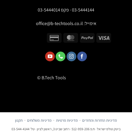
03-5444144 · פקס 03-5444014
אימייל:
office@b-techtools.co.il
© B.Tech Tools
דיניות החזרות והחזרים
·
מדיניות פרטיות
·
מדיניות משלוחים
·
תקנון
שראל · ח.פ 512-959-206 · רחוב שביט 3, ראשון לציון · טל׳ 03-544-4144