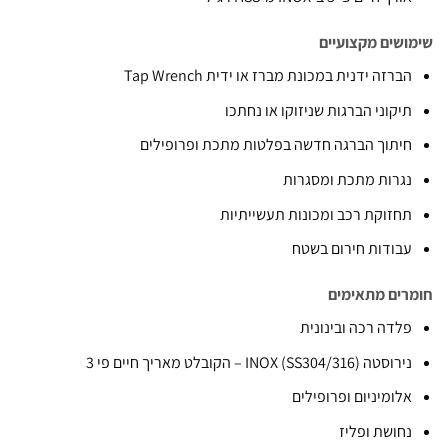
ם מקצועיים
ה ידנית במכונת מברז או ידית Tap Wrench
וני הברגות שניזוקו או נחתכו
וך הברגה חדשה בפלטות מתכת ופרופילים
ות מתכת ומסגרות
וקת רכב ומכונות תעשייתיות
דות חירום בשטח
 מתאימים
ה רכה ובינונית
INOX () – הקובלט מאריך חיים פי 3
מיניום ופרופילים
שת ופליז