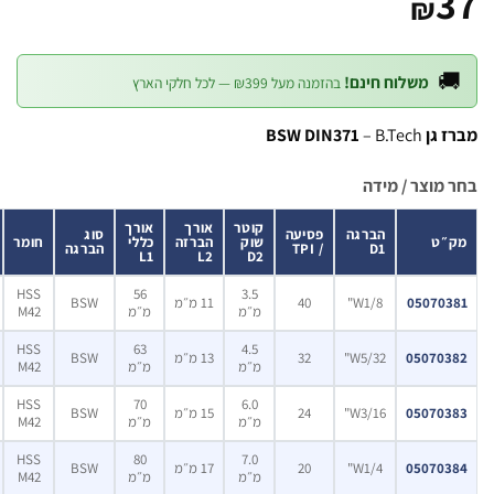
₪
משלוח חינם!
בהזמנה מעל ₪399 — לכל חלקי הארץ
BSW 
– B.Tech
צר / מידה
קוטר
אורך
אורך
הברגה
פסיעה
סוג
מחיר
שוק
הברזה
כללי
חומר
D1
/ TPI
הברגה
ליחידה
L1
L2
D2
37.00
HSS
56
3.5
050
W1/8"
40
11 מ״מ
BSW
מ״מ
מ״מ
M42
₪
37.00
HSS
63
4.5
050
W5/32"
32
13 מ״מ
BSW
מ״מ
מ״מ
M42
₪
41.50
HSS
70
6.0
050
W3/16"
24
15 מ״מ
BSW
מ״מ
מ״מ
M42
₪
53.80
HSS
80
7.0
050
W1/4"
20
17 מ״מ
BSW
מ״מ
מ״מ
M42
₪