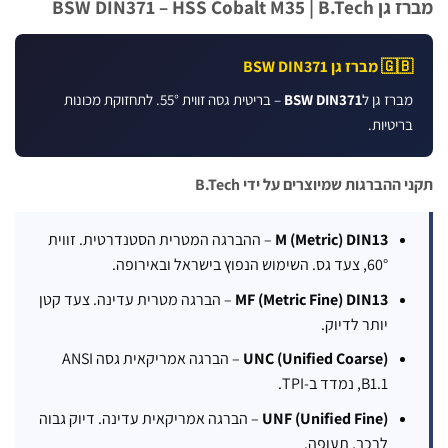
BSW DIN371 – HS
BSW DIN371
 גן ל
BSW DIN371
– בריטית גסה זווית 55°. לתחזוקת מכונות
יות.
ברגות שמיוצרים על ידי B.Tech
M (Metric) DIN13
– ההברגה המטרית הסטנדרטית. זווית
60°, צעד גס. השימוש הנפוץ בישראל ובאירופה.
MF (Metric Fine) DIN13
– הברגה מטרית עדינה. צעד קטן
יותר לדיוק.
UNC (Unified Coarse)
– הברגה אמריקאית גסה ANSI
B1.1, נמדד ב-TPI.
UNF (Unified Fine)
– הברגה אמריקאית עדינה. דיוק גבוה
לרכב, תעופה.