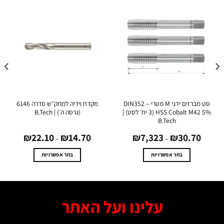
סט מברזים ידני M מטרי DIN352 –
מקדח וידיה למתק״ש סדרה 6146
HSS Cobalt M42 5% (3 יח׳ לסט) |
(גרסה ה׳) | B.Tech
B.Tech
טווח
טווח
₪
22.10
₪
14.70
₪
7,323
₪
30.7
מחירים:
מחירים:
–
–
עד
עד
בחר אפשרויות
בחר אפשרויות
למוצר
למוצר
זה
זה
יש
יש
מספר
מספר
עלינו ועל האתר
סוגים.
סוגים.
ניתן
ניתן