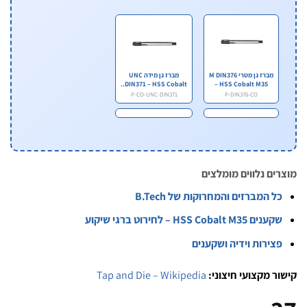
מברז גן מטרי M DIN376
מברז גן מידה UNC
DIN371 – HSS Cobalt..
– HSS Cobalt M35
P-CO-UNC-DIN371
P-DIN376-CO
 נלווים מומלצים
מברזים והמחרוקות של B.Tech
HSS Cob – לחירוט ברגי שיקוע
רות וידיה ושקענים
מקצועי חיצוני:
Tap and Die – Wikipedia