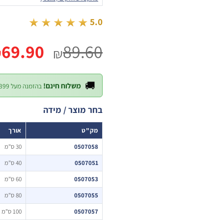
★★★★★
5.0
המחיר
69.90
89.60
₪
₪
המקורי
היה:
🚚
משלוח חינם!
בהזמנה מעל ₪399 — לכל חלקי הארץ
89.60.
בחר מוצר / מידה
מק"ט
אורך
0507058
30 ס"מ
0507051
40 ס"מ
0507053
60 ס"מ
0507055
80 ס"מ
0507057
100 ס"מ