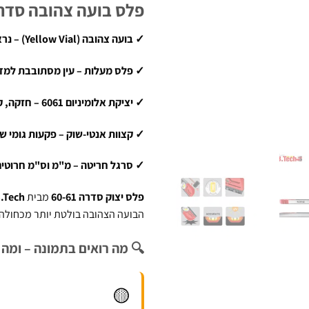
פלס בועה צהובה סדרה 60-61 – יציקת אלומיניום | h
✓ בועה צהובה (Yellow Vial) – נראות מרבית גם בתאורה חלשה ובשמש
✓ פלס מעלות – עין מסתובבת למדידת כל 
✓ יציקת אלומיניום 6061 – חזקה, קלה ומדויקת לאורך שנים
✓ קצוות אנטי-שוק – פקעות גומי שס
✓ סרגל חריטה – מ"מ וס"מ חרוטים
פלס יצוק סדרה 60-61
מבית
.Tech
הבועה הצהובה בולטת יותר מכחולה 
🔍 מה רואים בתמונה – ומה 
🟡