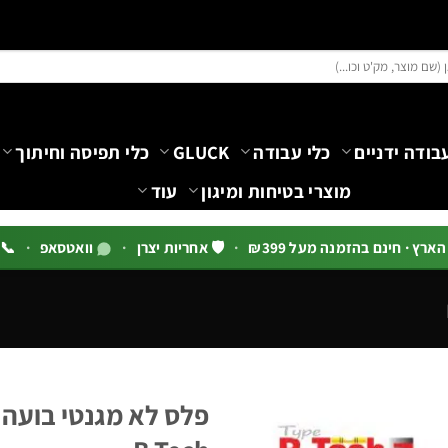
בודה ידניים
כלי עבודה
GLUCK
כלי תפיסה וחיתוך
מוצרי בטיחות ומיגון
עוד
רץ · חינם בהזמנה מעל ₪399
·
🛡️ אחריות יצרן
·
וואטסאפ
·
📞 03-5444144 שלוח