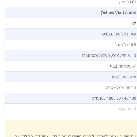
60-61 יצוק
צהובה (Yellow Vial)
לא
יציקת אלומיניום 6061
±0.5 מ"מ/מ'
3 – אופקי, אנכי, מעלות (מסתובב)
✅ עין מסתובבת
אנטי-שוק (גומי)
חריטת מ"מ + ס"מ
30 / 40 / 60 / 80 / 100 ס"מ
12 חודשים
ת מ-3 מטר. בעבודה עם צוות, כשאתה למעלה על סולם ומישהו למטה בודק – צהוב קל יותר לקריאה