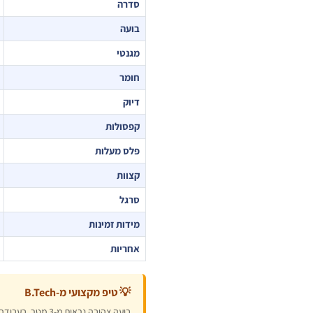
סדרה
בועה
מגנטי
חומר
דיוק
קפסולות
פלס מעלות
קצוות
סרגל
מידות זמינות
אחריות
💡 טיפ מקצועי מ-B.Tech
בועה צהובה נראי