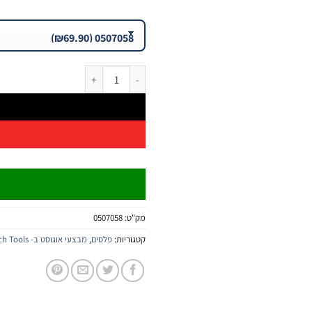
כמות של פלס לא מגנטי בועה צהובה (Yellow Vial) יצוק סדרה 60-61 B.Tech
מק"ט:
0507058
קטגוריות:
פלסים
,
מבצעי אוגוסט ב- B.Tech Tools