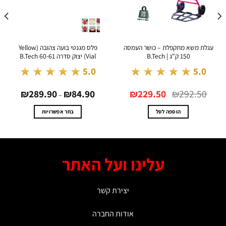
לת משא מתקפלת – כושר העמסה
פלס מגנטי בועה צהובה (Yellow
150 ק"ג | B.Tech
Vial) יצוק סדרה 60-61 B.Tech
★★★★★
★★★★★
.0
5.0
5.0
המחיר
המחיר
טווח
₪
289.90
₪
84.90
₪
229.50
₪
292.5
המקורי
הנוכחי
מחירים:
–
היה:
הוא:
₪292.50.
₪229.50.
עד
הוספה לסל
בחר אפשרויות
למוצר
זה
יש
מספר
עלינו ועל האתר
סוגים.
ניתן
לבחור
יצירת קשר
את
האפשרויות
אודות החברה
בעמוד