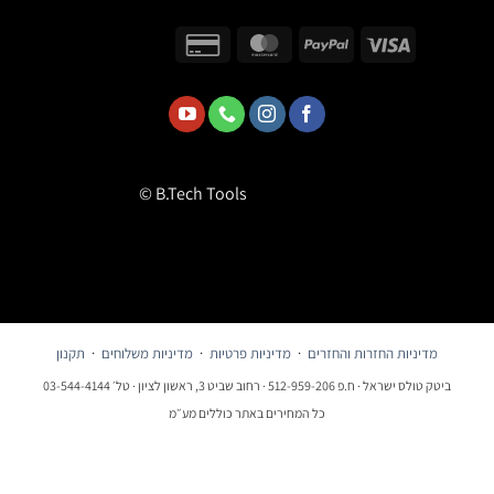
© B.Tech Tools
מדיניות החזרות והחזרים
·
מדיניות פרטיות
·
מדיניות משלוחים
·
תקנון
ביטק טולס ישראל · ח.פ 512-959-206 · רחוב שביט 3, ראשון לציון · טל׳ 03-544-4144
כל המחירים באתר כוללים מע״מ