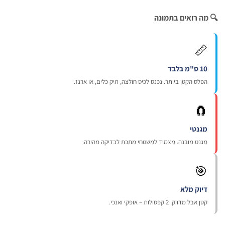
🔍 מה רואים בת

10 ס"מ ב
הפלס הקטן ביותר. נכנס לכיס חולצה, תיק כלים, או ארגז

מגנט
מגנט מובנה. מצמיד למשטחי מתכת לבדיקה מהירה

דיוק מל
קטן אבל מדויק. 2 קפסולות – אופקי ואנכ