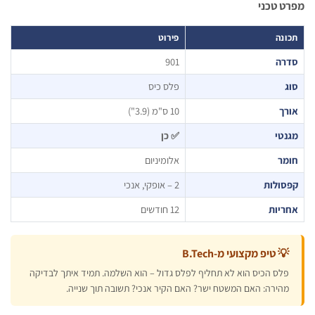
 טכני
נה
פירוט
רה
901
פלס כיס
ך
10 ס"מ (3.9")
טי
✅ כן
מר
אלומיניום
סולות
2 – אופקי, אנכי
ריות
12 חודשים
 טיפ מקצועי מ-B.Tech
לס הכיס הוא לא תחליף לפלס גדול – הוא השלמה. תמיד איתך לבדיקה
הירה: האם המשטח ישר? האם הקיר אנכי? תשובה תוך שנייה.