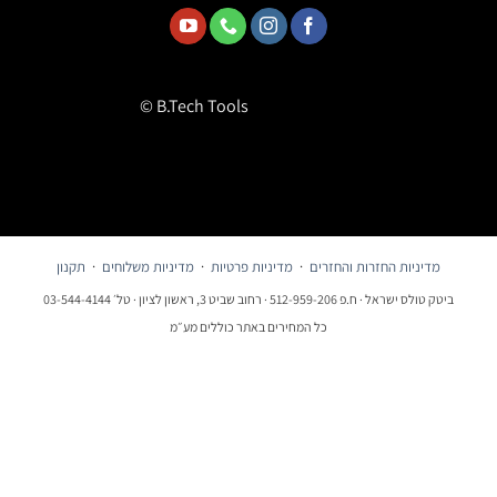
© B.Tech Tools
מדיניות החזרות והחזרים
·
מדיניות פרטיות
·
מדיניות משלוחים
·
תקנון
ביטק טולס ישראל · ח.פ 512-959-206 · רחוב שביט 3, ראשון לציון · טל׳ 03-544-4144
כל המחירים באתר כוללים מע״מ