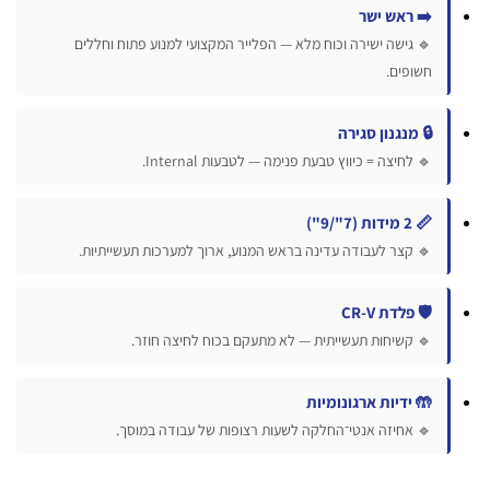
➡️ ראש ישר
🔹 גישה ישירה וכוח מלא — הפלייר המקצועי למנוע פתוח וחללים
חשופים.
🔒 מנגנון סגירה
🔹 לחיצה = כיווץ טבעת פנימה — לטבעות Internal.
📏 2 מידות (7"/9")
🔹 קצר לעבודה עדינה בראש המנוע, ארוך למערכות תעשייתיות.
🛡️ פלדת CR-V
🔹 קשיחות תעשייתית — לא מתעקם בכוח לחיצה חוזר.
🤲 ידיות ארגונומיות
🔹 אחיזה אנטי־החלקה לשעות רצופות של עבודה במוסך.