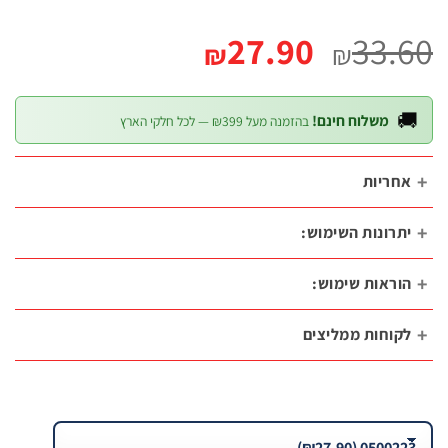
המחיר
המחיר
27.90
33.
₪
₪
הנוכחי
המקורי
הוא:
היה:

משלוח חינם!
בהזמנה מעל ₪399 — לכל חלקי הארץ
₪27.90.
₪33.60.
אחריו
יתרונות השימוש
הוראות שימוש
לקוחות ממליצי