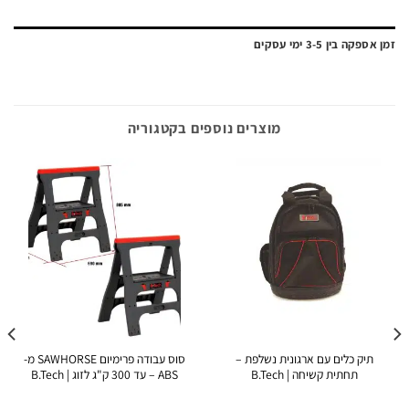
ה בין 3-5 ימי עסקים
מוצרים נוספים בקטגוריה
תיק כלים עם ארגונית נשלפת –
סוס עבודה פרימיום SAWHORSE מ-
תחתית קשיחה | B.Tech
ABS – עד 300 ק"ג לזוג | B.Tech
מ"מ ·