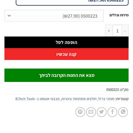
 וגדלים
0500223 (₪27.90)
ל פלייר טבעות קפיצי ישר סגור CR-V | B.Tech
הוספה לסל
קנה עכשיו
מצא את החנות הקרובה לביתך
:
0500223
יות:
חותכי ברזל, חולצים ומפתחות צינורות
,
מבצעי אוגוסט ב- B.Tech Tools