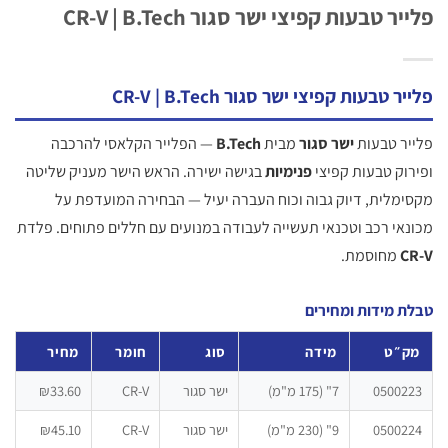
ר טבעות קפיצי ישר סגור CR-V | B.Tech
 טבעות קפיצי ישר סגור CR-V | B.Tech
ר טבעות
ישר סגור
מבית
B.Tech
— הפלייר הקלאסי להרכבה
וק טבעות קפיצי
פנימיות
בגישה ישירה. הראש הישר מעניק שליטה
מלית, דיוק גבוה וכוח העברה יעיל — הבחירה המועדפת על
אי רכב וטכנאי תעשייה לעבודה במנועים עם חללים פתוחים. פלדת
C
מחוסמת.
 מידות ומחירים
״ט
מידה
סוג
חומר
מחיר
05002
7" (175 מ"מ)
ישר סגור
CR-V
₪33.60
05002
9" (230 מ"מ)
ישר סגור
CR-V
₪45.10