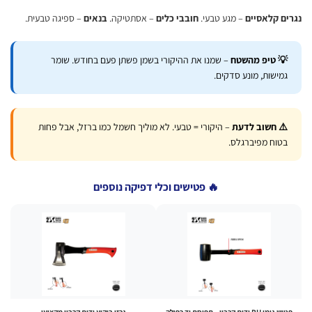
ם קלאסיים
– מגע טבעי.
חובבי כלים
– אסתטיקה.
בנאים
– ספיגה טבעית.
 טיפ מהשטח
– שמנו את ההיקורי בשמן פשתן פעם בחודש. שומר
מישות, מונע סדקים.
️ חשוב לדעת
– היקורי = טבעי. לא מוליך חשמל כמו ברזל, אבל פחות
טוח מפיברגלס.
🔥 פטישים וכלי דפיקה נוספים
 PU ידית קרבון – תפיסת יד כפולה
גרזן ביקוע ידית קרבון מקצועי