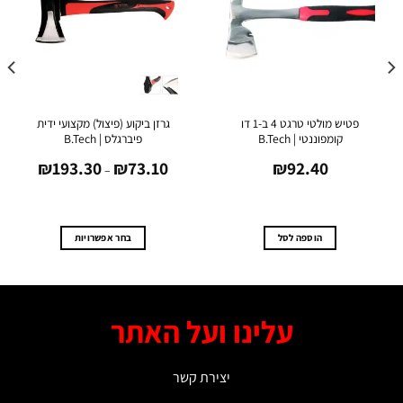
פטיש מולטי טרגט 4 ב-1 דו
גרזן ביקוע (פיצול) מקצועי ידית
קומפוננטי | B.Tech
פיברגלס | B.Tech
טווח
₪
193.30
₪
73.10
₪
92.40
מחירים:
–
עד
הוספה לסל
בחר אפשרויות
למוצר
זה
יש
מספר
עלינו ועל האתר
סוגים.
ניתן
לבחור
יצירת קשר
את