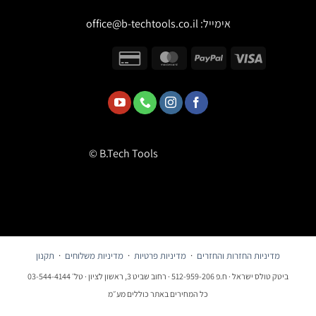
אימייל:
office@b-techtools.co.il
© B.Tech Tools
מדיניות החזרות והחזרים
·
מדיניות פרטיות
·
מדיניות משלוחים
·
תקנון
ביטק טולס ישראל · ח.פ 512-959-206 · רחוב שביט 3, ראשון לציון · טל׳ 03-544-4144
כל המחירים באתר כוללים מע״מ