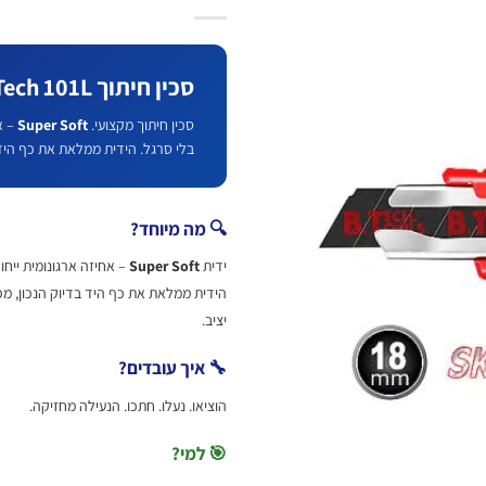
סכין חיתוך B.Tech 101L רול 18מ"מ
סכין חיתוך מקצועי.
Super Soft
– אחיזת 
בלי סרגל. הידית ממלאת את כף היד
🔍 מה מיוחד?
ידית
Super Soft
– אחיזה ארגונומית ייחודית של B.Tech. כל סכין מאוז
הידית ממלאת את כף היד בדיוק הנכון, מפ
יציב.
🔧 איך עובדים?
הוציאו. נעלו. חתכו. הנעילה מחזיקה.
🎯 למי?