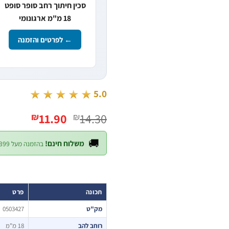
סכין חיתוך רחב סופר סופט
18 מ"מ ארגונומי
← לפרטים והזמנה
★★★★★
5.0
המחיר
המחיר
11.90
14.30
₪
₪
המקורי
הנוכחי
היה:
הוא:
🚚
משלוח חינם!
בהזמנה מעל ₪399 — לכל חלקי הארץ
11.90.
₪14.30.
תכונה
פרט
מק"ט
0503427
רוחב להב
18 מ"מ