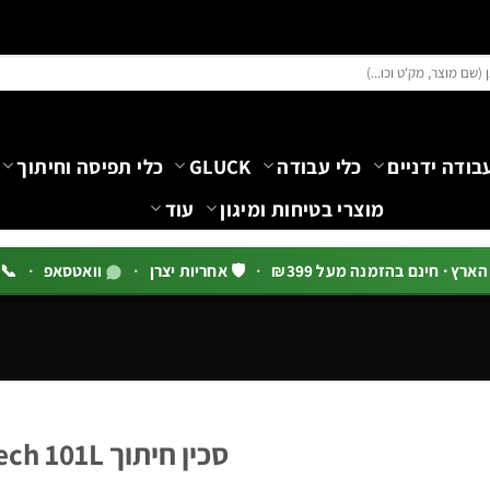
בודה ידניים
כלי עבודה
GLUCK
כלי תפיסה וחיתוך
מוצרי בטיחות ומיגון
עוד
רץ · חינם בהזמנה מעל ₪399
·
🛡️ אחריות יצרן
·
וואטסאפ
·
📞 03-5444144 שלוח
סכין חיתוך B.Tech 101L רול 18מ"מ