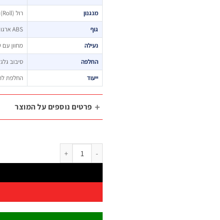
מנגנון
רול (Roll) – החלפת להב מהירה בסיבוב
גוף
ABS ארגונומי
נעילה
מחוון עם 
החלפה
סיבוב גלג
ייעוד
החלפת להב
פרטים נוספים על המוצר
כמות של סכין חיתוך B.Tech 101L רול 18מ"מ