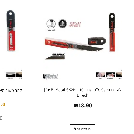
להב גרפיק 9 מ"מ שחור Bi-Metal SK2H – 10 יח' |
להב משור משונן –
B.Tech
5.0
₪
18.90
40
הוספה לסל