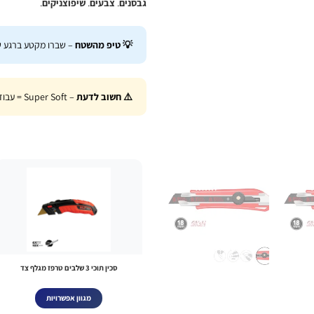
גבסנים
.
צבעים
.
שיפוצניקים
.
💡 טיפ מהשטח
– שברו מקטע ברגע ש
⚠️ חשוב לדעת
– Super Soft = עבודה ממושכת ללא עייפות.
סכין תוכי 3 שלבים טרפז מגלף צד
מגוון אפשרויות