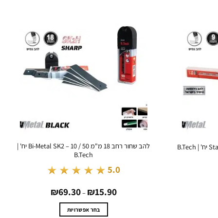
להב שחור רחב 18 מ"מ Bi-Metal SK2 – 10 / 50 יח' |
B.Tech
★★★★★
5.0
טווח
₪
69.30
₪
15.90
מחירים:
–
עד
בחר אפשרויות