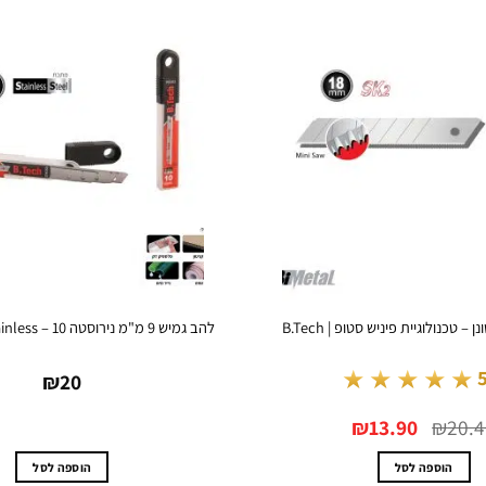
 טכנולוגיית פיניש סטופ | B.Tech
להב גמיש 9 מ"מ נירוסטה Stainless – 10 יח' | B.Tech
★★★★★
₪
20
המחיר
המחיר
₪
13.90
₪
20.
המקורי
הנוכחי
היה:
הוא:
₪13.90.
₪20.40.
הוספה לסל
הוספה לסל