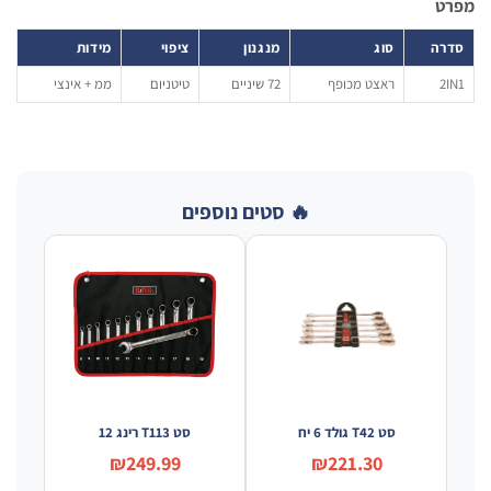
ט
רה
סוג
מנגנון
ציפוי
מידות
2
ראצט מכופף
72 שיניים
טיטניום
ממ + אינצי
🔥 סטים נוספים
סט T42 גולד 6 יח
סט T113 רינג 12
₪249.99
₪221.30