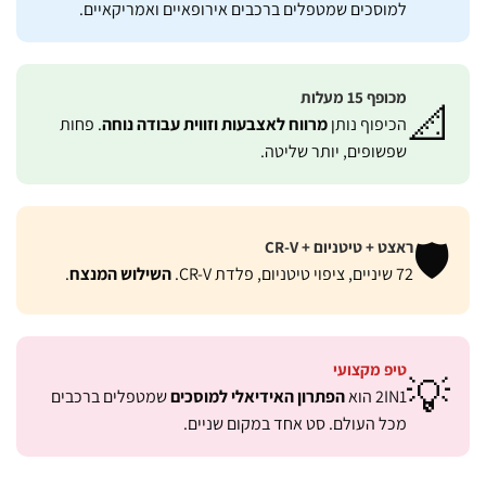
למוסכים שמטפלים ברכבים אירופאיים ואמריקאיים.
מכופף 15 מעלות

. פחות
מרווח לאצבעות וזווית עבודה נוחה
הכיפוף נותן
שפשופים, יותר שליטה.
🛡
ראצט + טיטניום + CR-V
.
השילוש המנצח
72 שיניים, ציפוי טיטניום, פלדת CR-V.
טיפ מקצועי

שמטפלים ברכבים
הפתרון האידיאלי למוסכים
2IN1 הוא
מכל העולם. סט אחד במקום שניים.