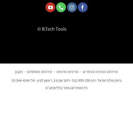
© B.Tech Tools
מדיניות החזרות והחזרים
·
מדיניות פרטיות
·
מדיניות משלוחים
·
תקנון
ביטק טולס ישראל · ח.פ 512-959-206 · רחוב שביט 3, ראשון לציון · טל׳ 03-544-4144
כל המחירים באתר כוללים מע״מ