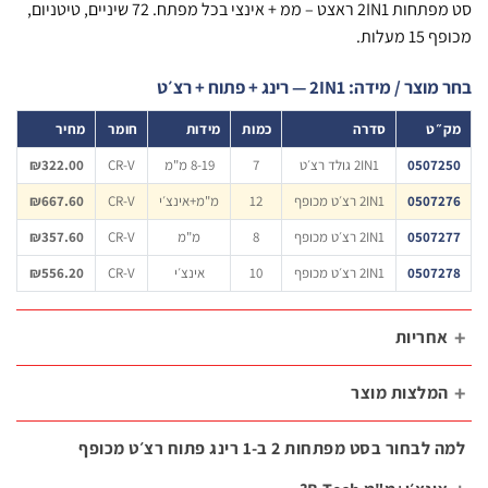
סט מפתחות 2IN1 ראצט – ממ + אינצי בכל מפתח. 72 שיניים, טיטניום,
מעלות.
/ מידה: 2IN1 — רינג + פתוח + רצ׳ט
״ט
סדרה
כמות
מידות
חומר
מחיר
05072
2IN1 גולד רצ׳ט
7
8-19 מ"מ
CR-V
₪322.00
05072
2IN1 רצ׳ט מכופף
12
מ"מ+אינצ׳י
CR-V
₪667.60
05072
2IN1 רצ׳ט מכופף
8
מ"מ
CR-V
₪357.60
05072
2IN1 רצ׳ט מכופף
10
אינצ׳י
CR-V
₪556.20
חריות
מלצות מוצר
למה לבחור בסט מפתחות 2 ב-1 רינג פתוח רצ׳ט מכופף