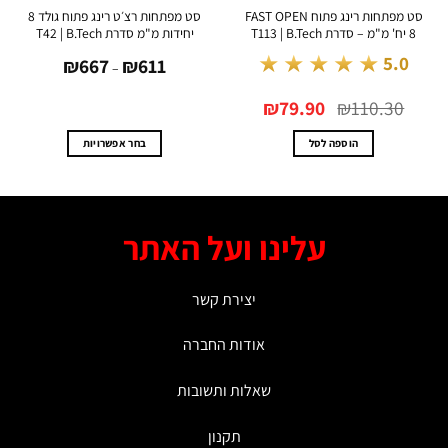
סט מפתחות רינג פתוח FAST OPEN
סט מפתחות רצ׳ט רינג פתוח גולד 8
T113
יחידות מ"מ סדרת T42 | B.Tech
יחידות
טווח
★★★★★
5.0
₪
667
₪
611
מחירים:
–
עד
המחיר
המחיר
₪
79.90
₪
110.30
המקורי
הנוכחי
היה:
הוא:
₪79.90.
₪110.30.
הוספה לסל
בחר אפשרויות
למוצר
זה
יש
מספר
עלינו ועל האתר
סוגים.
ניתן
לבחור
יצירת קשר
את
האפשרויות
אודות החברה
בעמוד
המוצר
שאלות ותשובות
תקנון