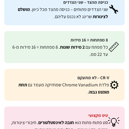
כניסה מהצד – שני הצדדים

מושלם
שני הצדדים פתוחים – כניסה מהצד מכל כיוון.
שרינג לא נכנס עליהם.
לצינורות
8 מפתחות = 16 מידות

. 8 מפתחות = 16 מידות מ-6
2 מידות שונות
כל מפתח עם
עד 22 ממ.
CR-V – לא מתעקם
⚙
תחת
פלדת Chrome Vanadium שמחזיקה מעמד גם
.
מומנט גבוה
טיפ מקצועי

. חיבורי צינורות,
חובה לאינסטלטורים
סט פתוח-פתוח הוא