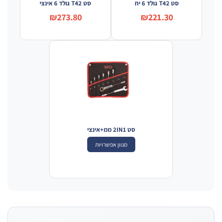
סט T42 גולד 6 יח
סט T42 גולד 6 אינצי
₪273.80
₪221.30
סט 2IN1 ממ+אינצי
מגוון אפשרויות