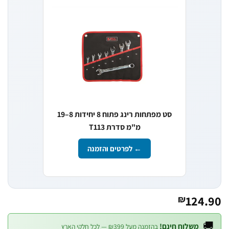
סט מפתחות רינג פתוח 8 יחידות 8–19
מ"מ סדרת T113
← לפרטים והזמנה
124.
₪

משלוח חינם!
בהזמנה מעל ₪399 — לכל חלקי הארץ