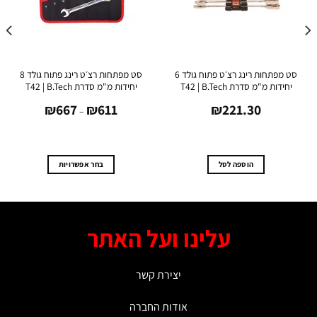
סט מפתחות רינג רצ׳ט פתוח גולד 6
סט מפתחות רצ׳ט רינג פתוח גולד 8
חידות מ"מ סדרת T42 | B.Tech
יחידות מ"מ סדרת T42 | B.Tech
יחידות
טווח
₪
667
₪
611
₪
221.30
מחירים:
–
עד
הוספה לסל
בחר אפשרויות
למוצר
זה
יש
מספר
עלינו ועל האתר
סוגים.
ניתן
לבחור
יצירת קשר
את
האפשרויות
אודות החברה
בעמוד