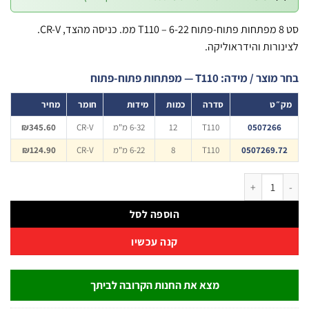
סט 8 מפתחות פתוח-פתוח T110 – 6-22 ממ. כניסה מהצד, CR-V.
ורות והידראוליקה.
 / מידה: T110 — מפתחות פתוח-פתוח
״ט
סדרה
כמות
מידות
חומר
מחיר
0507266
T110
12
6-32 מ"מ
CR-V
₪345.60
0507269.7
T110
8
6-22 מ"מ
CR-V
₪124.90
סט מפתחות פתוח-פתוח 8 יחידות 6–22 מ"מ סדרת T110 | B.Tech
הוספה לסל
קנה עכשיו
מצא את החנות הקרובה לביתך