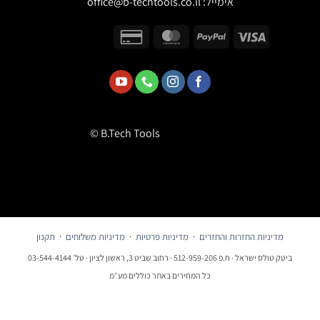
אימייל:
office@b-techtools.co.il
© B.Tech Tools
מדיניות החזרות והחזרים
·
מדיניות פרטיות
·
מדיניות משלוחים
·
תקנון
ביטק טולס ישראל · ח.פ 512-959-206 · רחוב שביט 3, ראשון לציון · טל׳ 03-544-4144
כל המחירים באתר כוללים מע״מ