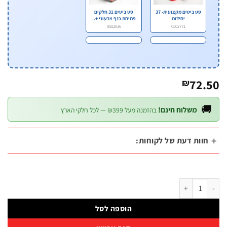
סט ביטים 31 חלקים
סט ביטים מקצועית- 37
פתיחת כנף צבעוני +..
יחידות
0502036
0502771
72.
₪

משלוח חינם!
בהזמנה מעל ₪399 — לכל חלקי הארץ
חוות דעת של לקוחות
כמות של סט ביטים S2 כולל מוביל תפס מגנט
הוספה לסל