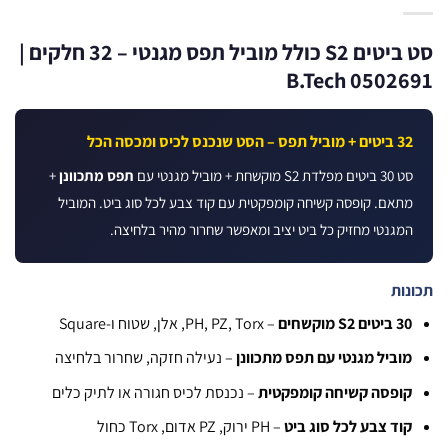
סט ביטים S2 כולל מוביל תפס מגנטי – 32 חלקים |
B.Tech 0502
+ מוביל תפס – הסט שנכנס לכיס ומכסה הכל
יטים מפלדת S2 מוקשחת + מוביל מגנטי עם
תפס מתכוונן
+
תאם. קופסה קשיחה קומפקטית עם קוד צבע לכל סוג ביט. המוביל
מגנטי מחזיק כל ביט יציב ומאפשר שחרור מהיר בלחיצה.
ות
ביטים S2 מוקשחים
– PH, PZ, Torx, אלן, שטוח ו-Square
וביל מגנטי עם תפס מתכוונן
– נעילה חזקה, שחרור בלחיצה
ופסה קשיחה קומפקטית
– נכנסת לכיס חגורה או לתיק כלים
וד צבע לכל סוג ביט
– PH ירוק, PZ אדום, Torx כחול