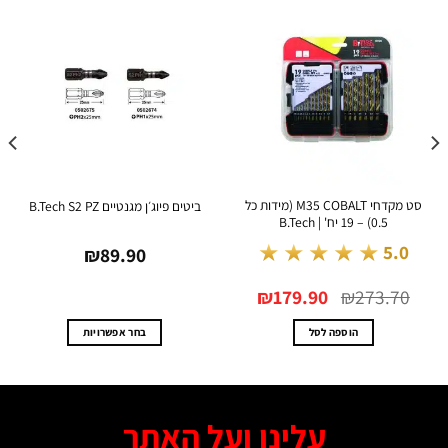
סט מקדחי M35 COBALT (מידות כל
ביטים פיוג׳ן מגנטיים B.Tech S2 PZ
0.5) – 19 יח' | B.Tech
★★★★★
5.0
₪
89.90
המחיר
המחיר
₪
179.90
₪
273.70
המקורי
הנוכחי
היה:
הוא:
₪179.90.
₪273.70.
הוספה לסל
בחר אפשרויות
למוצר
זה
יש
מספר
עלינו ועל האתר
סוגים.