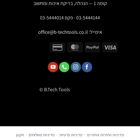
קומה 1 — הנהלה, בדיקת איכות ומחשוב
03-5444144 · פקס 03-5444014
אימייל:
office@b-techtools.co.il
© B.Tech Tools
מדיניות החזרות והחזרים
·
מדיניות פרטיות
·
מדיניות משלוחים
·
תקנון