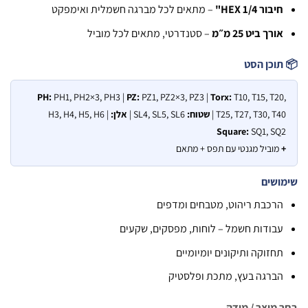
יבור HEX 1/4"
– מתאים לכל מברגה חשמלית ואימפקט
ורך ביט 25 מ״מ
– סטנדרטי, מתאים לכל מוביל
וכן הסט
PH:
PH1, PH2×3, PH3 |
PZ:
PZ1, PZ2×3, PZ3 |
Torx:
T10, T15, T2
T25, T27, T30, T40
שטוח:
SL4, SL5, SL6 |
אלן:
H3, H4, H5, H6 |
Square:
SQ1, SQ
מוביל מגנטי עם תפס + מתאם
שים
רכבת ריהוט, מטבחים ומדפים
בודות חשמל – לוחות, מפסקים, שקעים
חזוקה ותיקונים יומיומיים
ברגה בעץ, מתכת ופלסטיק
מוצר / מידה