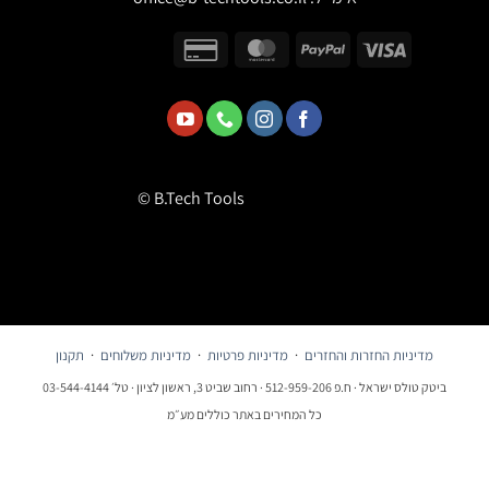
© B.Tech Tools
מדיניות החזרות והחזרים
·
מדיניות פרטיות
·
מדיניות משלוחים
·
תקנון
ביטק טולס ישראל · ח.פ 512-959-206 · רחוב שביט 3, ראשון לציון · טל׳ 03-544-4144
כל המחירים באתר כוללים מע״מ