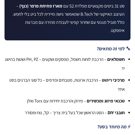
ביטים מקצועיים מפלדת S2 עם
מארז פתיחת פרפר (כנף)
–
העיצוב האייקוני של B.Tech שמאפשר גישה מיידית לכל ביט בלי לחפש.
ולל מוביל מגנטי עם שחרור קפיצי לעבודה מהירה עם מברגות
ימפקט.
מי זה מתאים?
שמלאים
– הרכבת לוחות חשמל, מפסקים ושקעים – PH, PZ ושטוח בהישג
ד
רכיבי ריהוט
– הרכבת ארונות, מטבחים ומדפים – כל סוגי הברגים בסט
חד
כנאי מיזוג ומכשירים
– פירוק והרכבת יחידות עם Torx ואלן
ובבי DIY
– הסט הראשון שכל בעל בית צריך – קל, נוח ומסודר
 מיוחד בסט?