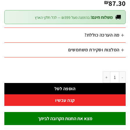
87.
₪

משלוח חינם!
בהזמנה מעל ₪399 — לכל חלקי הארץ
מה הערכה כוללת
המלצות וסקירת משתמשי
כמות של סט ביטים 31 חלקים פתיחת כנף צבעוני + מוב
הוספה לסל
קנה עכשיו
מצא את החנות הקרובה לביתך