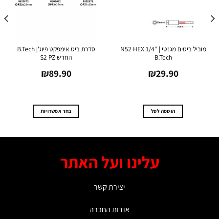
מוביל ביטים מגנטי N52 HEX 1/4" |
סדרת ביט אימפקט פיוג'ן B.Tech
B.Tech
החדש S2 PZ
.0
₪
89.90
₪
29.90
הוספה לסל
בחר אפשרויות
למוצר
זה
יש
מספר
עלינו ועל האתר
סוגים.
ניתן
לבחור
יצירת קשר
את
האפשרויות
אודות החברה
בעמוד