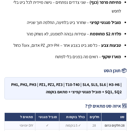
תיחת פרפר (כנף)
– שני צדדים נפתחים – גישה מיידית לכל ביט בלי
חפש
וביל מגנטי קפיצי
– שחרור ביט בלחיצה, החלפה תוך שנייה
דת S2 מחוסמת
– עמידות גבוהה למומנט, לא נשחק מהר
בעות צבע
– כל סוג ביט בצבע אחר – PH ירוק, PZ אדום, Torx כחול
ארז שקוף
– רואים מה בפנים בלי לפתוח
וכן הסט
PH1, PH2, PH3 | PZ1, PZ2, PZ3 | T10-T40 | SL4, SL5, SL6 | H3-H6
SQ1 + מוביל מגנטי קפיצי + מתאם בוקסה
חלקים
כולל בוקסות
מוביל מגנטי
מתאים ל
28
✓ 5 בוקסות
✓
DIY יומיומי