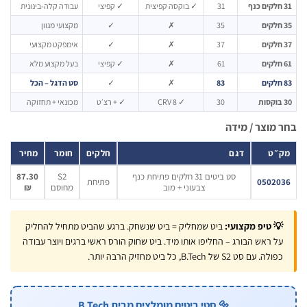
31
✓ בוקסה קפיצית
✓ קפיצי
עבודה קלה-בינונית
35
✗
✓
מקצועי מגוון
37
✗
✓
אימפקט מקצועי
61
✗
✓ קפיצי
בעל מקצוע מלא
83
✗
✓
סט הדגל – הכל
30
✓ 8 CRV
✓ + רצ׳ט
מכונאי + תחזוקה
מוצר / מידה
״ט
דגם
חלקים
חומר
מחיר
סט ביטים 31 חלקים פתיחת כנף
S2
87.30
05020
פתיחת
צבעוני + מוב
מחוסם
₪
 טיפ מקצועי:
ביט שמחליק = ביט שנשחק. ברגע שהביט מתחיל להחליק
ל ראש הבורג – החליפו אותו מיד. ביט שחוק הורס ראשי ברגים ויוצר עבודה
ולה. עם סט S2 של B.Tech, כל ביט מחזיק הרבה יותר.
🔩 סטי ביטים מומלצים מבית B.Tech