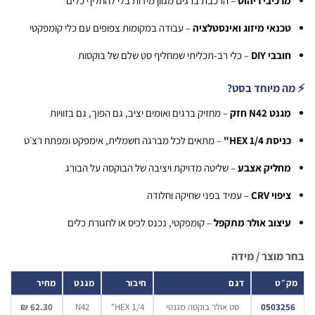
רכיבי ריהוט
– הרכבת ברגים מגוון מידות בלי להחליף כלים
כנאי מיזוג ואינסטלציה
– עבודה במקומות צפופים עם כלי קומפקטי
ובבי DIY
– כלי רב-תכליתי שמחליף סט שלם של בוקסות
 מיוחד בסט?
נט N42 חזק
– מחזיק ברגים ואומים יציב, גם הפוך, גם בזוויות
יסת HEX 1/4"
– מתאים לכל מברגה חשמלית, אימפקט ומפתח רצ׳ט
חליק אצבע
– שליטה מדויקת ויציבה של הבוקסה על הבורג
פוי CRV
– עמיד בפני שחיקה וחלודה
יצוב אולר מתקפל
– קומפקטי, נכנס לכיס או לחגורת כלים
מוצר / מידה
״ט
דגם
חיבור
מגנט
מחיר
05032
סט אולר בוקסה מגנטי
HEX 1/4"
N42
62.30 ₪