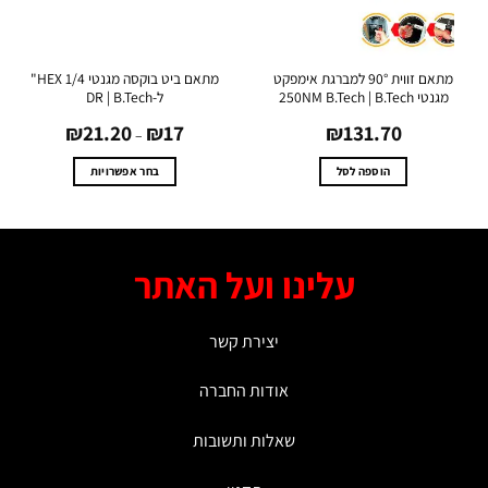
מתאם זווית 90° למברגת אימפקט
מתאם ביט בוקסה מגנטי HEX 1/4"
נטי 250NM B.Tech | B.Tech
ל-DR | B.Tech
טווח
₪
21.20
₪
17
₪
131.70
מחירים:
–
עד
הוספה לסל
בחר אפשרויות
למוצר
זה
יש
מספר
עלינו ועל האתר
סוגים.
ניתן
לבחור
יצירת קשר
את
האפשרויות
אודות החברה
בעמוד
המוצר
שאלות ותשובות