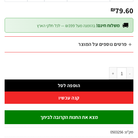
79.
₪

משלוח חינם!
בהזמנה מעל ₪399 — לכל חלקי הארץ
פרטים נוספים על המוצ
כמות של סט אולר ב
הוספה לסל
קנה עכשיו
מצא את החנות הקרובה לביתך
0503256
מ