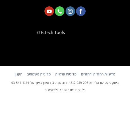
© B.Tech Tools
מדיניות החזרות והחזרים
·
מדיניות פרטיות
·
מדיניות משלוחים
·
תקנון
ביטק טולס ישראל · ח.פ 512-959-206 · רחוב שביט 3, ראשון לציון · טל׳ 03-544-4144
כל המחירים באתר כוללים מע״מ