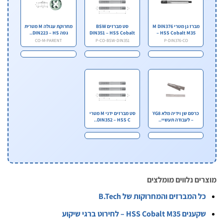
מברז גן מטרי M DIN376
סט מברזים BSW
מחרוקת עגולה M מטרית
– HSS Cobalt M35
DIN351 – HSS Cobalt
גסה DIN223 – HS..
M3..
CO-M-PARENT
P-CO-BSW-DIN351
P-DIN376-CO
כרסם שן וידיה מלא YG8
סט מברזים ידני M מטרי
– לעבודה תעשיי..
DIN352 – HSS C..
ים נלווים מומלצים
ל המברזים והמחרוקות של B.Tech
ענים HSS Cobalt M35 – לחירוט ברגי שיקוע