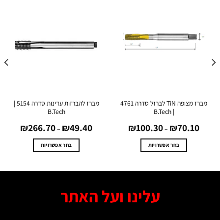
מברז מצופה TiN לברזל סדרה 4761
מברז להברזות עדינות סדרה 5154 |
B.Tech
| B.Tech
טווח
טווח
₪
266.70
₪
49.40
₪
100.30
₪
70.10
מחירים:
מחירים:
–
–
עד
עד
בחר אפשרויות
בחר אפשרויות
למוצר
למוצר
זה
זה
יש
יש
מספר
מספר
עלינו ועל האתר
סוגים.
סוגים.
ניתן
ניתן
לבחור
לבחור