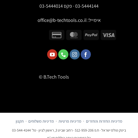
03-5444144 · פקס 03-5444014
אימייל:
office@b-techtools.co.il
© B.Tech Tools
מדיניות החזרות והחזרים
·
מדיניות פרטיות
·
מדיניות משלוחים
·
תקנון
ביטק טולס ישראל · ח.פ 512-959-206 · רחוב שביט 3, ראשון לציון · טל׳ 03-544-4144
כל המחירים באתר כוללים מע״מ