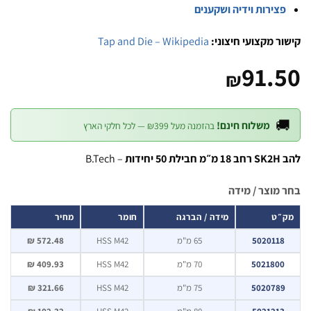
פצירות וידיה ושקעני
Tap and Die – Wikipedia
קישור מקצועי חיצ
91.
₪

משלוח חינם!
בהזמנה מעל ₪399 — לכל חלקי הארץ
– B.Tech
להב SK2
בחר מוצר / 
מחיר
חומר
מידה / הברגה
מק
572.48 ₪
HSS M42
65 מ"מ
5020118
409.93 ₪
HSS M42
70 מ"מ
5021800
321.66 ₪
HSS M42
75 מ"מ
502078