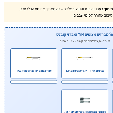
חיתוך
בעבודה בנירוסטה ובפלדה – זה מאריך את חיי הכלי פי 3.
יבוב אחורה לפינוי שבבים.
 מברזים מצופים TiN ומברזי קובלט
לנירוסטה, ברזל ומתכות קשות – ציפוי טיטניום
מברז מצופה TiN לנירוסטה סדרה 4806
מברז מצופה TiN לברזל סדרה 4761
סט מברזים הברגת צינורות BSP DIN5157 ..