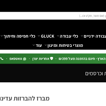
בודה ידניים
כלי עבודה
GLUCK
כלי תפיסה וחיתוך
מוצרי בטיחות ומיגון
עוד
רץ · חינם בהזמנה מעל ₪399
·
🛡️ אחריות יצרן
·
וואטסאפ
·
📞 03-5444144 שלוח
 וכרסמים
מברז להברזות עדינות סדרה 54