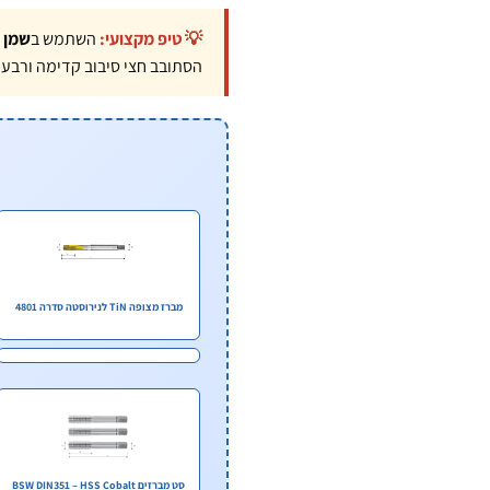
💡 טיפ מקצועי:
השתמש ב
שמן 
הסתובב חצי סיבוב קדימה ורבע ס
מברז מצופה TiN לנירוסטה סדרה 4801
סט מברזים BSW DIN351 – HSS Cobalt