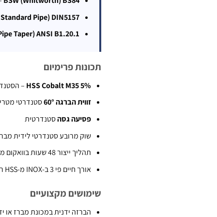
BSW (Whitworth) BS84
– 
h Standard Pipe) DIN5157
Pipe Taper) ANSI B1.20.1
תכונות פרימיום
HSS Cobalt M35 5%
– הסטנדר
זווית הברגה 60°
סטנדרטי מטרי
פסיעה גסה
סטנדרטית
שוק מרובע סטנדרטי לידית מברזה ( Wrench
תהליך ייצור 48 שעות בוואקום מבוקר
אורך חיים פי 3 ב-INOX מ-HSS רגיל
שימושים מקצועיים
הברזה ידנית במכונת מברז או ידית Wrench