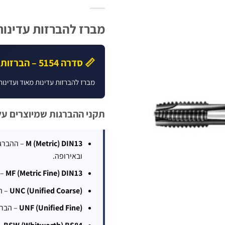
מברז להברזות עדינות סדרה 154
📏 סדרה 5154 – הברזות עדינות
מברז להברזות עדינות מאוד ועדינות
תקני ההברגות שמיוצרים על ידי h
M (Metric) DIN13
ובאירופה.
MF (Metric Fine) DIN13
– 
UNC (Unified Coarse)
– הברג
UNF (Unified Fine)
– הברג