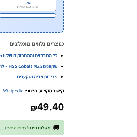
M3..
P-CO-BSW-DIN351
מוצרים נלווים מומלצים
כל המברזים והמחרוקות של B.Tech
שקענים HSS Cobalt M35 – לחירוט ברגי שיקוע
פצירות וידיה ושקענים
קישור מקצועי חיצוני:
 – Wikipedia
49.40
₪
🚚
משלוח חינם!
בהזמנה מעל ₪399 — לכל חלקי הארץ