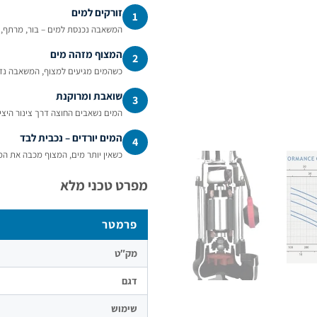
זורקים למים
1
המשאבה נכנסת למים – בור, מרתף, ב
המצוף מזהה מים
2
כשהמים מגיעים למצוף, המשאבה נד
שואבת ומרוקנת
3
המים נשאבים החוצה דרך צינור היצי
המים יורדים – נכבית לבד
4
כשאין יותר מים, המצוף מכבה את ה
מפרט טכני מלא
פרמטר
מק″ט
דגם
שימוש