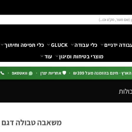
בודה ידניים
כלי עבודה
GLUCK
כלי תפיסה וחיתוך
מוצרי בטיחות ומיגון
עוד
רץ · חינם בהזמנה מעל ₪399
·
🛡️ אחריות יצרן
·
וואטסאפ
·
📞 03-5444144 שלוח
ולות
משאבה טבולה דגם QDXN | B.Tech