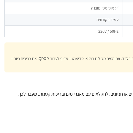
✅ אוטומטי מובנה
עמיד בקורוזיה
220V / 50Hz
כשצריכים משאבה פשוטה למים נקיים בלבד. אם המים מכילים חול או סדימנט – עדיף לעבור ל-QDX. אם צריכים ביוב –
 או חניונים. לחקלאים עם מאגרי מים ובריכות קטנות. מעבר לכך,