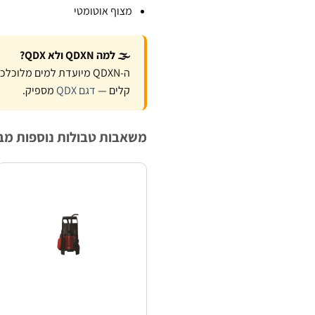
מצוף אוטומטי
🌫️ למה QDXN ולא QDX?
ה-QDXN מיועדת למים מלו
קלים —
דגם QDX
מספיק.
משאבות טבולות נוספות מבית ech