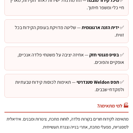
מיכל קירור מובנה
— הזרמת נוזל ישירות לאזור הקידוח, מאריך
י כלי ומשפר חיתוך.
ידית הזנה ארגונומית
— שליטה מדויקת בעומק הקידוח בכל
וית.
בסיס מגנטי חזק
— אחיזה יציבה על משטחי פלדה אנכיים,
פקיים והפוכים.
תפס Weldon סטנדרטי
— תאימות לכוסות קידוח טבעתיות
מקדחי שבבים.
מי מתאימה?
מה לקידוח חורים בקורות פלדה, לוחות מתכת, צינורות ומבנים. אידיאלית
ריות, מפעלי מתכת, אתרי בנייה וצנרת תעשייתית.