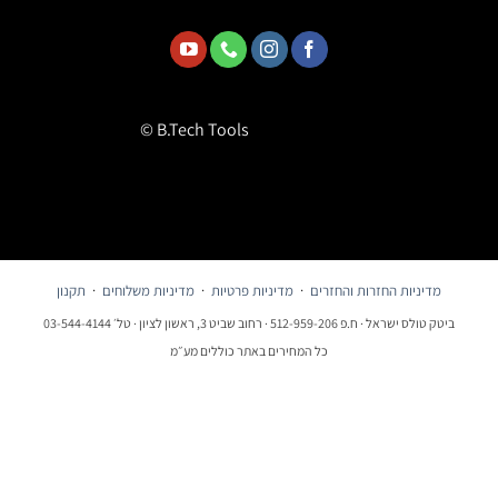
© B.Tech Tools
מדיניות החזרות והחזרים
·
מדיניות פרטיות
·
מדיניות משלוחים
·
תקנון
ביטק טולס ישראל · ח.פ 512-959-206 · רחוב שביט 3, ראשון לציון · טל׳ 03-544-4144
כל המחירים באתר כוללים מע״מ