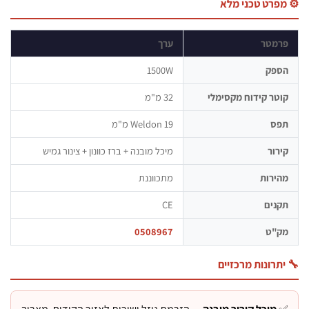
פרט טכני מלא
רמטר
ערך
ספק
1500W
טר קידוח מקסימלי
32 מ"מ
פס
Weldon 19 מ"מ
רור
מיכל מובנה + ברז כוונון + צינור גמיש
ירות
מתכווננת
נים
CE
ק"ט
0508967
תרונות מרכזיים