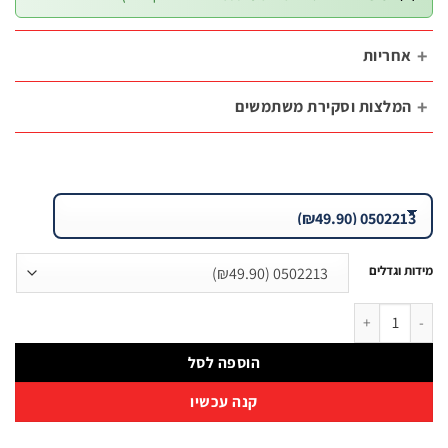
₪49.90.
₪64.60.
חריות
מלצות וסקירת משתמשים
 וגדלים
0502213 (₪49.90)
ל מפתח צינורות זוויתי עקום CRMO | B.Tech
הוספה לסל
קנה עכשיו