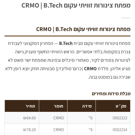
 צינורות זוויתי עקום CRMO | B.Tech
צינורות זוויתי עקום CRMO | B.Tech
 צינורות זוויתי עקום מבית
B.Tech
— הפתרון המקצועי לעבודת
 במקומות בלתי אפשריים. הראש הזוויתי החשוף מעניק גישה
ורות צמודים לקיר, מאחורי מיכלים ובפינות שמפתח ישר פשוט לא
 אליהן. פלדת
CRMO
(כרום־מוליבדן) מבטיחה חוזק יוצא דופן ללא
ה גם במומנט גבוה.
 מידות ומחירים
״ט
מידה
חומר
מחיר
₪64.60
CRMO
6"
05022
₪78.20
CRMO
8"
05022