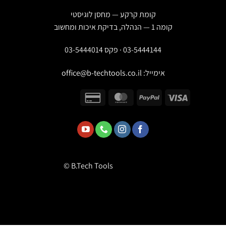
קומת קרקע — מחסן לוגיסטי
קומה 1 — הנהלה, בדיקת איכות ומחשוב
03-5444144 · פקס 03-5444014
אימייל:
office@b-techtools.co.il
© B.Tech Tools