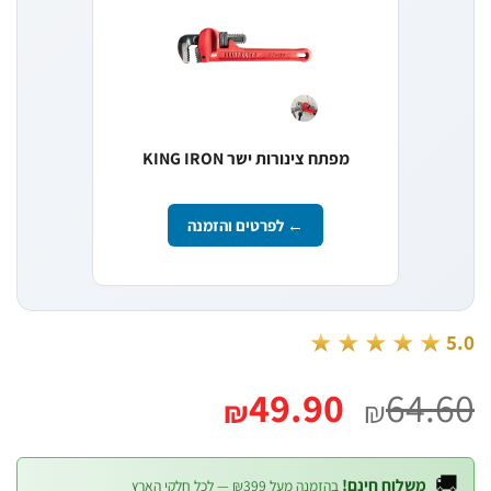
מפתח צינורות ישר KING IRON
← לפרטים והזמנה
★★★★★
המחיר
המחיר
49.90
64.
₪
₪
הנוכחי
המקורי
הוא:
היה:

משלוח חינם!
בהזמנה מעל ₪399 — לכל חלקי הארץ