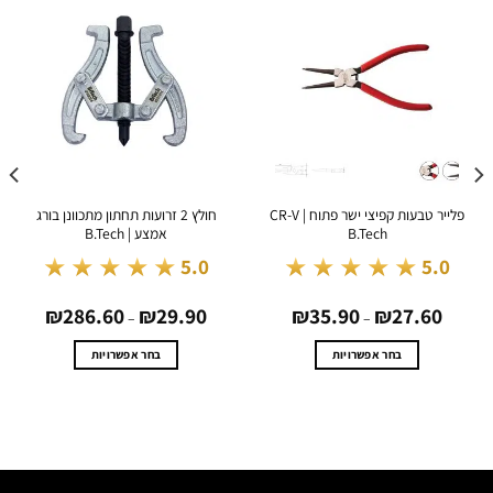
פלייר טבעות קפיצי ישר פתוח CR-V |
חולץ 2 זרועות תחתון מתכוונן בורג
עגלת
B.Tech
אמצע | B.Tech
★★★★★
★★★★★
.0
5.0
5.0
טווח
טווח
50
₪
286.60
₪
29.90
₪
35.90
₪
27.60
מחירים:
מחירים:
–
–
עד
עד
בחר אפשרויות
בחר אפשרויות
למוצר
למוצר
זה
זה
יש
יש
מספר
מספר
סוגים.
סוגים.