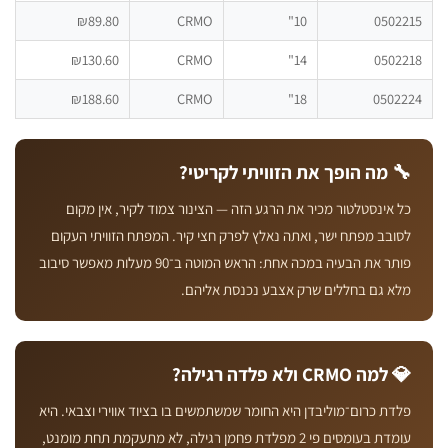
₪89.80
CRMO
10"
05022
₪130.60
CRMO
14"
05022
₪188.60
CRMO
18"
05022
 מה הופך את הזוויתי לקריטי?
ל אינסטלטור מכיר את הרגע הזה — הצינור צמוד לקיר, אין מקום
סובב מפתח ישר, ואתה נאלץ לפרק חצי קיר. המפתח הזוויתי העקום
פותר את הבעיה במכה אחת: הראש המוטה ב־90 מעלות מאפשר סיבוב
לא גם בחללים שרק אצבע נכנסת אליהם.
 למה CRMO ולא פלדה רגילה?
לדת כרום־מוליבדן היא החומר שמשתמשים בו בציוד אווירי וצבאי. היא
עומדת בעומסים פי 2 מפלדת פחמן רגילה, לא מתעקמת תחת מומנט,