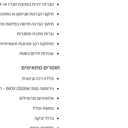
הברזה ידנית במכונת מברז או ידית Wrench
תיקוני הברגות שניזוקו או נחתכו
חיתוך הברגה חדשה בפלטות מתכ
נגרות מתכת ומסגרות
תחזוקת רכב ומכונות תעשייתיות
עבודות חירום בשטח
חומרים מתאימים
פלדה רכה ובינונית
נירוסטה INOX (SS304/316) – הקובלט מאריך חיים פי 3
אלומיניום ופרופילים
נחושת ופליז
ברזל יציקה
פלסטיק קשיח