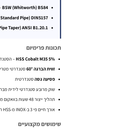
BSW (Whitworth) BS84
– 
h Standard Pipe) DIN5157
Pipe Taper) ANSI B1.20.1
תכונות פרימיום
HSS Cobalt M35 5%
– הסטנדר
זווית הברגה 60°
סטנדרטי מטרי
פסיעה גסה
סטנדרטית
שוק מרובע סטנדרטי לידית מברזה ( Wrench
תהליך ייצור 48 שעות בוואקום מבוקר
אורך חיים פי 3 ב-INOX מ-HSS רגיל
שימושים מקצועיים