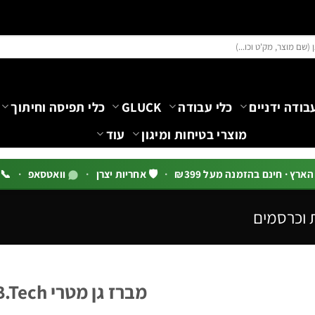
בודה ידניים
כלי עבודה
GLUCK
כלי תפיסה וחיתוך
מוצרי בטיחות ומיגון
עוד
רץ · חינם בהזמנה מעל ₪399
·
🛡️ אחריות יצרן
·
וואטסאפ
·
📞 03-5444144 שלוח
 וכרסמים
מברז גן מטרי M DIN376 – HSS Cobalt M42 | B.Tech