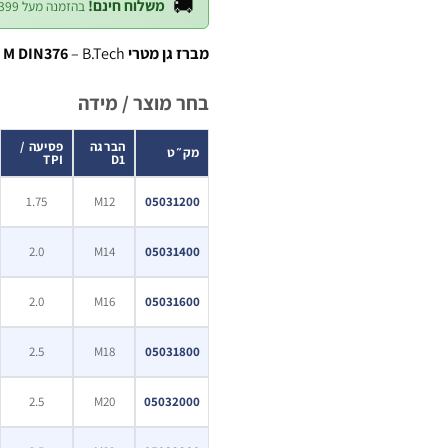
🚚
משלוח חינם!
בהזמנה מעל ₪399 — לכל חלקי הארץ
מברז גן מטרי M DIN376
– B.Tech
בחר מוצר / מידה
הברגה
פסיעה /
מק״ט
TPI
D1
1.75
M12
05031200
2.0
M14
05031400
2.0
M16
05031600
2.5
M18
05031800
2.5
M20
05032000