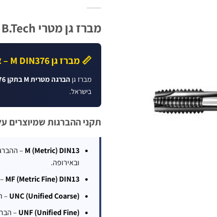
מברז גן מטרי M DIN376 – HSS Cobalt M35 | B.Tech
📏 מברז גן M DIN376 – ארוך
מברז גן
הברגה מטרית M בתקן DIN376
בישראל.
תקני ההברגות שמיוצרים על ידי h
M (Metric) DIN13
ובאירופה.
MF (Metric Fine) DIN13
– 
UNC (Unified Coarse)
– הברג
UNF (Unified Fine)
– הברג