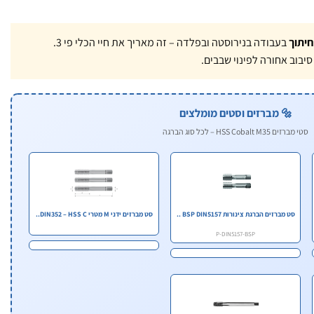
חיתוך
בעבודה בנירוסטה ובפלדה – זה מאריך את חיי הכלי פי 3.
יבוב אחורה לפינוי שבבים.
🔩 מברזים וסטים מומלצים
סטי מברזים HSS Cobalt M35 – לכל סוג הברגה
סט מברזים הברגת צינורות BSP DIN5157 ..
סט מברזים ידני M מטרי DIN352 – HSS C..
P-DIN5157-BSP