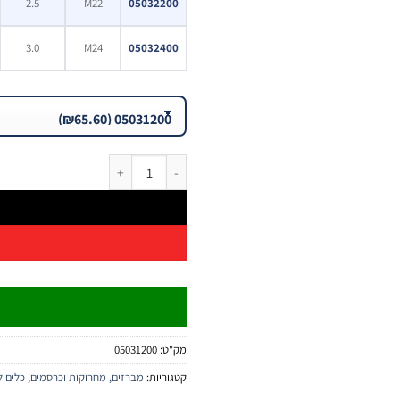
2.5
M22
05032200
3.0
M24
05032400
כמות של מברז גן מטרי M DIN376 – HSS Cobalt M42 | B.Tech
מק"ט:
05031200
קטגוריות:
מברזים, מחרוקות וכרסמים
,
כלים ל