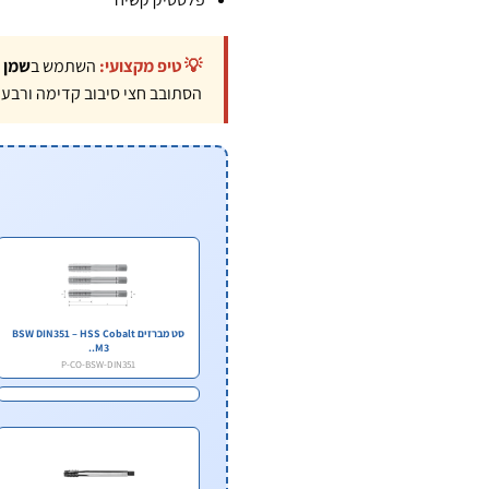
💡 טיפ מקצועי:
השתמש ב
שמן 
הסתובב חצי סיבוב קדימה ורבע ס
סט מברזים BSW DIN351 – HSS Cobalt
M3..
P-CO-BSW-DIN351