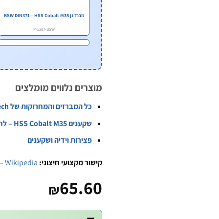
מברז גן BSW DIN371 – HSS Cobalt M35
P-5207-BSW
מוצרים נלווים מומלצים
כל המברזים והמחרוקות של B.Tech
שקענים HSS Cobalt M35 – לחירוט ברגי שיקוע
פצירות וידיה ושקענים
קישור מקצועי חיצוני:
 – Wikipedia
65.60
₪