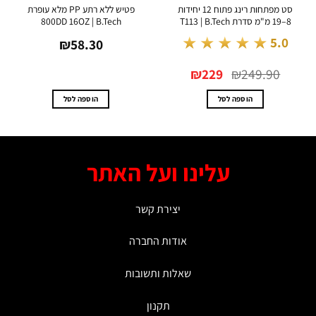
סט מפתחות רינג פתוח 12 יחידות
פטיש ללא רתע PP מלא עופרת
דרת T113 | B.Tech
800DD 16OZ | B.Tech
★★★★★
5.0
0
₪
58.30
המחיר
המחיר
₪
229
₪
249.90
המקורי
הנוכחי
היה:
הוא:
₪229.
₪249.90.
הוספה לסל
הוספה לסל
עלינו ועל האתר
יצירת קשר
אודות החברה
שאלות ותשובות
תקנון