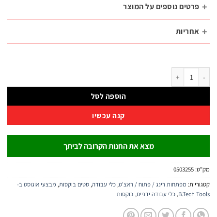
רטים נוספים על המוצר
חריות
דית רצ׳ט 3 ב-1 סדרה 3 | B.Tech
הוספה לסל
קנה עכשיו
מצא את החנות הקרובה לביתך
:
0503255
יות:
מפתחות רינג / פתוח / ראצ'ט
,
כלי עבודה
,
סטים בוקסות
,
מבצעי אוגוסט ב-
B.Tech 
,
כלי עבודה ידניים
,
בוקסות