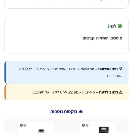
 למי?
וסכים
.
תעשייה
.
קבלנים
.
 טיפ מהשטח
– Newton = סדרת האימפקט של B.Tech. Cr-Mo =
סטנדרט.
️ חשוב לדעת
– Cr-Mo לאימפקט. Cr-V לידני. אל תערבבו.
🔥 בוקסות נוספות