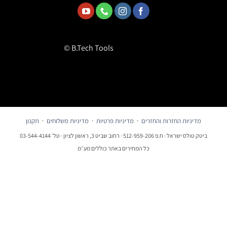
© B.Tech Tools
מדיניות החזרות והחזרים
·
מדיניות פרטיות
·
מדיניות משלוחים
·
תקנון
ביטק טולס ישראל · ח.פ 512-959-206 · רחוב שביט 3, ראשון לציון · טל׳ 03-544-4144
כל המחירים באתר כוללים מע״מ