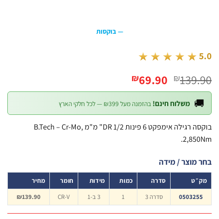
— בוקסות
★★★★★
המחיר
המחיר
69.90
139
₪
₪
הנוכחי
המקורי
הוא:
היה:

משלוח חינם!
בהזמנה מעל ₪399 — לכל חלקי הארץ
₪69.90.
₪139.90.
בוקסה רגילה אימפקט 6 פינות DR 1/2" מ"מ B.Tech – Cr-Mo,
2,85
בחר מוצר / 
מחיר
חומר
מידות
כמות
סדרה
מק
₪139.90
CR-V
3 ב-1
1
סדרה 3
050325