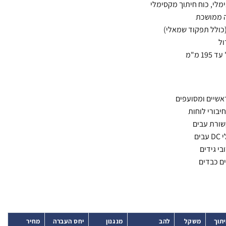
מלי, כוח חיתוך מקסימלי
ה ממושכת
(כולל תפקוד שמאלי)
אשיים ומסועפים
יבורי לוחות
שורת עבים
בים
י גידים
ם כבדים
יתוך
משקל
להב
מנגנון
יחס העברה
מחיר