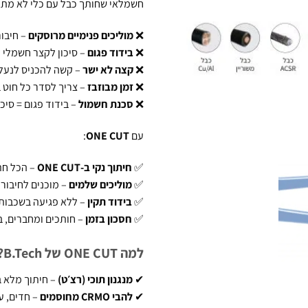
חשמלאי שחותך כבל עם כלי לא מתא
❌
מוליכים פנימיים מרוסקים
– חיבור
❌
בידוד פגום
– סיכון לקצר חשמלי
❌
קצה לא ישר
– קשה להכניס לנעל 
❌
זמן מבוזבז
– צריך לסדר כל חוט 
❌
סכנת חשמול
– בידוד פגום = סיכ
עם
ONE CUT
:
✅
חיתוך נקי ב-ONE CUT
– הכל חתו
✅
מוליכים שלמים
– מוכנים לחיבור 
✅
בידוד תקין
– ללא פגיעה בשכבות
✅
חסכון בזמן
– חותכים ומחברים, ב
למה ONE CUT של B.Tech?
✔
מנגנון תוכי (רצ׳ט)
– חיתוך מלא 
✔
להבי CRMO מחוסמים
– חדים, ע