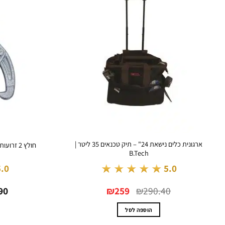
ארגונית כלים נישאת 24" – תיק טכנאים 35 ליטר |
חולץ 2 זרועות תחתון מתכוונן בורג אמצע | B.Tech
B.Tech
★★★★★
5.0
5.0
המחיר
המחיר
90
₪
259
₪
290.40
המקורי
הנוכחי
היה:
הוא:
₪259.
₪290.40.
הוספה לסל