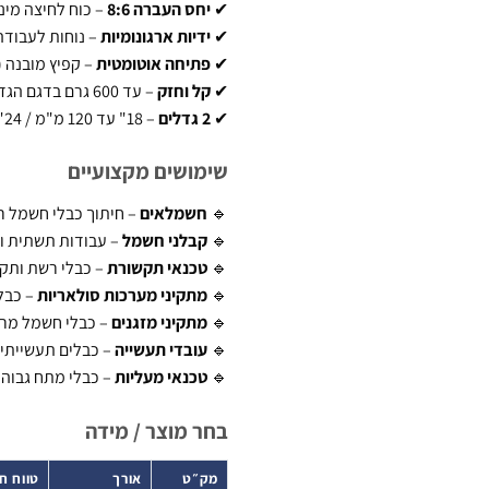
✔
יחס העברה 8:6
– כוח לחיצה מיני
✔
ידיות ארגונומיות
– נוחות לעבוד
✔
פתיחה אוטומטית
– קפיץ מובנה 
✔
קל וחזק
– עד 600 גרם בדגם הגדול
✔
2 גדלים
– 18" עד 120 מ"מ / 24" עד 195 מ"מ
שימושים מקצועיים
🔹
חשמלאים
– חיתוך כבלי חשמל ר
🔹
קבלני חשמל
– עבודות תשתית וח
🔹
טכנאי תקשורת
– כבלי רשת ותק
🔹
מתקיני מערכות סולאריות
– כבלי DC ע
🔹
מתקיני מזגנים
– כבלי חשמל מרוב
🔹
עובדי תעשייה
– כבלים תעשייתיי
🔹
טכנאי מעליות
– כבלי מתח גבוה
בחר מוצר / מידה
מק״ט
אורך
טווח ח