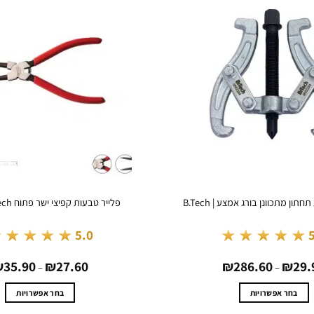
פלייר טבעות קפיצי ישר פתוח CR-V | B.Tech
★★★★★
★★★★★
5.0
טווח
₪
35.90
₪
27.60
₪
286.60
₪
29.
מחירים:
–
–
עד
בחר אפשרויות
בחר אפשרויות
למוצר
למוצר