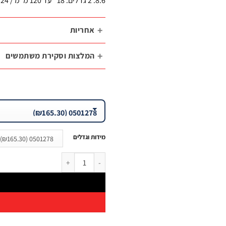
8:6. 2 גדלים: 18" עד 120 מ"מ / 24" עד 195 מ"מ.
אחריות
המלצות וסקירת משתמשים
מידות וגדלים
0501278 (₪165.30)
כמות של חותך כבל חשמל תוכי ONE CUT – חיתוך נקי עד 195 מ"מ | B.Tech