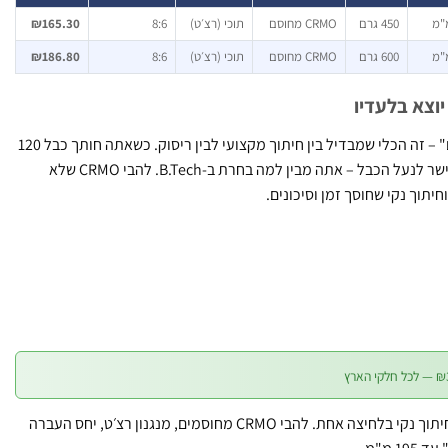
450 גרם
CRMO מחוסם
תוכי (רצ׳ט)
8:6
₪165.30
600 גרם
CRMO מחוסם
תוכי (רצ׳ט)
8:6
₪186.80
וצא בלעדיו
ONE CUT הוא לא "עוד חותך כבלים" – זה הכלי שמבדיל בין חיתוך מקצועי לבין ריסוק. כשאתה חותך כבל 120
מ"מ ומקבל קצה נקי ומדויק שנכנס ישר לנעל הכבל – אתה מבין למה בחרת ב-B.Tech. להבי CRMO שלא
חיתוך נקי שחוסך זמן וסיכונים.
חותך כבל חשמל תוכי ONE CUT – חיתוך נקי בלחיצה אחת. להבי CRMO מחוסמים, מנגנון רצ׳ט, יחס העברה