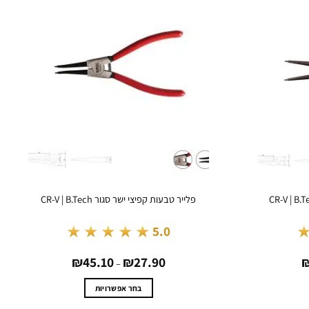
פלייר טבעות קפיצי ישר סגור CR-V | B.Tech
★★★★★
5.0
טווח
טווח
₪
45.10
₪
27.90
מחירים:
מחירים:
–
עד
עד
בחר אפשרויות
למוצר