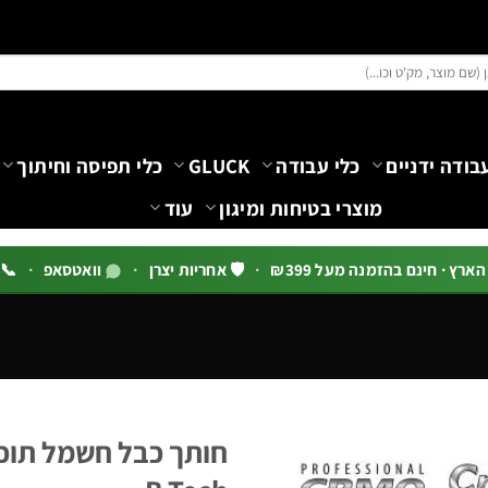
בודה ידניים
כלי עבודה
GLUCK
כלי תפיסה וחיתוך
מוצרי בטיחות ומיגון
עוד
רץ · חינם בהזמנה מעל ₪399
·
🛡️ אחריות יצרן
·
וואטסאפ
·
📞 03-5444144 שלוח