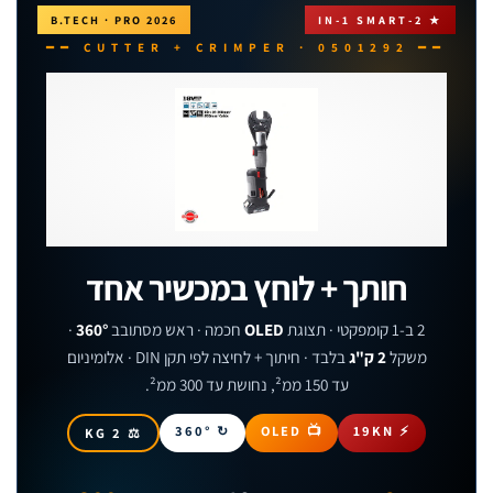
B.TECH · PRO 2026
★ 2-IN-1 SMART
━━ CUTTER + CRIMPER · 0501292 ━━
חותך + לוחץ במכשיר אחד
2 ב-1 קומפקטי · תצוגת
OLED
חכמה · ראש מסתובב
360°
·
משקל
2 ק"ג
בלבד · חיתוך + לחיצה לפי תקן DIN · אלומיניום
עד 150 ממ², נחושת עד 300 ממ².
↻ 360°
📺 OLED
⚡ 19KN
⚖ 2 KG