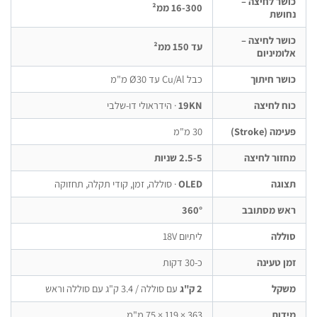
שר לחיצה –
16-300 ממ²
ושת
שר לחיצה –
עד 150 ממ²
ומיניום
שר חיתוך
כבל Cu/Al עד Ø30 מ"מ
ח לחיצה
19KN
· הידראולי דו-שלבי
מה (Stroke)
30 מ"מ
זור לחיצה
2.5-5 שניות
וגה
OLED
· סוללה, זמן, קודי תקלה, תחזוקה
ש מסתובב
360°
ללה
ליתיום 18V
ן טעינה
כ-30 דקות
שקל
2 ק"ג
עם סוללה / 3.4 ק"ג עם סוללה וראש
דות
363 × 119 × 75 מ"מ