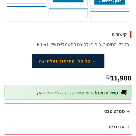
מגוון אפשרויות ←
קישורי
כל כלי החיתוך, כיפוף ולחיצה החשמליים של B.T
← כל כלי החיתוך והלחיצה
11,
₪

משלוח חינם!
בהזמנה מעל ₪399 — לכל חלקי הארץ
מפרט טכנ
אביזרי