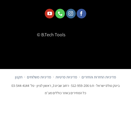
© B.Tech Tools
מדיניות החזרות והחזרים
·
מדיניות פרטיות
·
מדיניות משלוחים
·
תקנון
ביטק טולס ישראל · ח.פ 512-959-206 · רחוב שביט 3, ראשון לציון · טל׳ 03-544-4144
כל המחירים באתר כוללים מע״מ