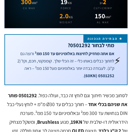
300
19
2
MM²
KN
×1
CU MAX
FORCE
CUT+CRIMP
2.0
150
KG
MM²
WEIGHT
AL MAX
 הבחירה הנכונה
מתי לבחור 0501292?
אם אתה מחזיק לחיצות באלומיניום עד 150 ממ²
ורוצה גם
⚡
לחתוך כבלים באותו כלי – זה הכלי שלך. קומפקטי, חכם, וקל (2
ק"ג). לעבודה כבדה יותר באלומיניום מעל 150 ממ² – ראה
.
0501252 (60KN)
ב מכשיר חיתוך וגם לוחץ זה כבד, ועולה כפול.
0501292 פותר
שניהם בכלי אחד
– חותך כבלים עד Ø30 מ"מ + לוחץ נעלי כבל
DIN בנחושת עד 300 ממ² ובאלומיניום עד 150 ממ². מערכת
אולית דו-שלבית של
19KN
, מנוע
Brushless
, ומשקל מצחיק
ק"ג בלבד
. תצוגת
OLED
חכמה מציגה לך אחוז סוללה, זמן