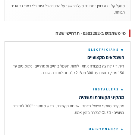
שקל קל יוצא דופן · נוח גם מעל הראש · על החגורה כל היום בלי כאבי גב או יד
פוסה.
משתמש ב-0501292 · תרחישי שטח
★ ELECTRICIA
שמלאים מקצועיים
יתוך + לחיצה בעבודה אחת · לוחות חשמל ביתיים ומסחריים · אלומיניום עד
מ², נחושת עד 300 ממ². 2 ק"ג נוח לעבודה ארוכה.
★ INSTALLE
תקיני תקשורת ותשתית
מתקנים מתקני חשמל באתר · ארונות תקשורת · ראש מסתובב 360° לאזורים
ופים · OLED לבקרה בזמן אמת.
★ MAINTENAN