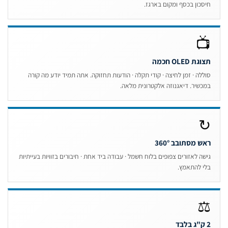
חיסכון בכסף ומקום בארגז

תצוגת OLED חכ
סוללה · זמן לחיצה · קודי תקלה · הודעות תחזוקה. אתה תמיד יודע מה קור
במכשיר. דיאגנוזה אלקטרונית מלאה
ראש מסתובב 360
גישה לאזורים צפופים בלוח חשמל · עבודה ביד אחת · חיבורים בזוויות בעייתיו
בלי להתאמץ
2 ק"ג