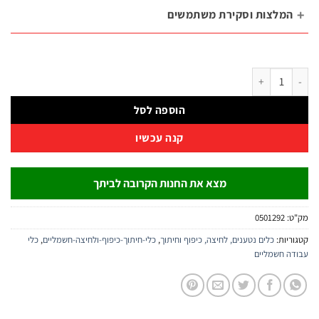
מלצות וסקירת משתמשים
ותך כבל ולוחץ נעלי כבל DIN 16-300MM2 נטען ליתיום B.Tech 18V
הוספה לסל
קנה עכשיו
מצא את החנות הקרובה לביתך
:
0501292
יות:
כלים נטענים, לחיצה, כיפוף וחיתוך
,
כלי-חיתוך-כיפוף-ולחיצה-חשמליים
,
כלי
ה חשמליים