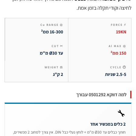
לחיצה וקודי תקלה בזמן 
◎ Cu RANGE
⚡ F
16-300 ממ²
19K
✂ CUT
◎ Al
עד Ø30 מ"מ
150 מ
⚖ WEIGHT
⏱ CY
2 ק"ג
2.5-5 שני
למה דווקא 0501292 עב

2 כלים ב
חותך כבלים עד Ø30 מ"מ + לוחץ נעלי כבל DIN. אין צורך לסחוב 2 מכשירים,