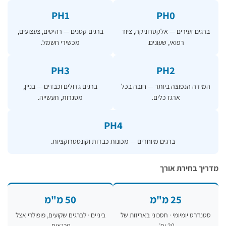
PH1
PH0
גים זעירים — אלקטרוניקה, ציוד
ברגים קטנים — רהיטים, צעצועים,
רפואי, שעונים.
מכשירי חשמל.
PH3
PH2
ידה הנפוצה ביותר — חובה בכל
ברגים גדולים וכבדים — בניין,
ארגז כלים.
מסגרות, תעשייה.
PH4
ברגים מיוחדים — מכונות כבדות וקונסטרוקציות.
ך בחירת אורך
25 מ"מ
50 מ"מ
נדרט יומיומי · חסכוני באריזות של
ביניים · לברגים שקועים, פופולרי אצל
20 יח׳.
טכנאים.