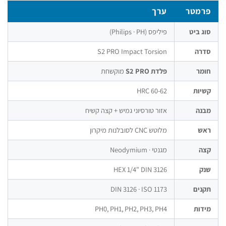
רמטר
ערך
ג ביט
פיליפס (Philips · PH)
דרה
S2 PRO Impact Torsion
מר
פלדת S2 PRO
מוקשחת
יות
60-62 HRC
נה
אזור טורסיוני גמיש + קצה קשיח
אש
מלוטש CNC לסובלנות מיקרון
צה
מגנטי · Neodymium
ק
HEX 1/4" DIN 3126
נים
DIN 3126 · ISO 1173
דות
PH0, PH1, PH2, PH3, PH4