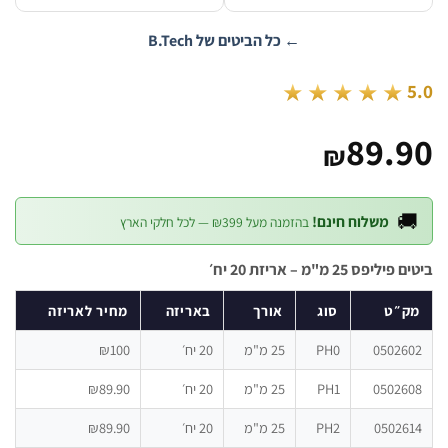
← כל הביטים של B.Tech
★★★★★
89.
₪

משלוח חינם!
בהזמנה מעל ₪399 — לכל חלקי הארץ
ביטים פיליפס 25 מ"מ – אר
מחיר לאריזה
באריזה
אורך
סוג
מק
₪100
20 יח׳
25 מ"מ
PH0
05026
₪89.90
20 יח׳
25 מ"מ
PH1
05026
₪89.90
20 יח׳
25 מ"מ
PH2
05026