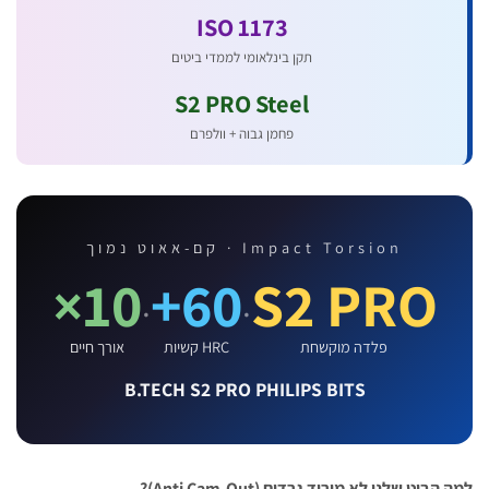
ISO 1173
תקן בינלאומי לממדי ביטים
S2 PRO Steel
פחמן גבוה + וולפרם
Impact Torsion · קם-אאוט נמוך
10×
60+
S2 PRO
·
·
פלדה מוקשחת
HRC קשיות
אורך חיים
B.TECH S2 PRO PHILIPS BITS
יט שלנו לא מוריד גרדים (Anti Cam-Out)?