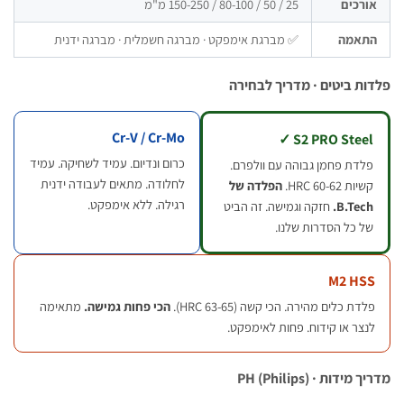
רכים
25 / 50 / 80-100 / 150-250 מ"מ
תאמה
✅ מברגת אימפקט · מברגה חשמלית · מברגה ידנית
ת ביטים · מדריך לבחירה
Cr-V / Cr-Mo
S2 PRO Steel 
כרום ונדיום. עמיד לשחיקה. עמיד
לדת פחמן גבוהה עם וולפרם.
לחלודה. מתאים לעבודה ידנית
יות 60-62 HRC.
הפלדה של
רגילה. ללא אימפקט.
B.Tech
חזקה וגמישה. זה הביט
ל כל הסדרות שלנו.
M2 HS
דת כלים מהירה. הכי קשה (63-65 HRC).
הכי פחות גמישה.
מתאימה
צר או קידוח. פחות לאימפקט.
ידות · PH (Philips)