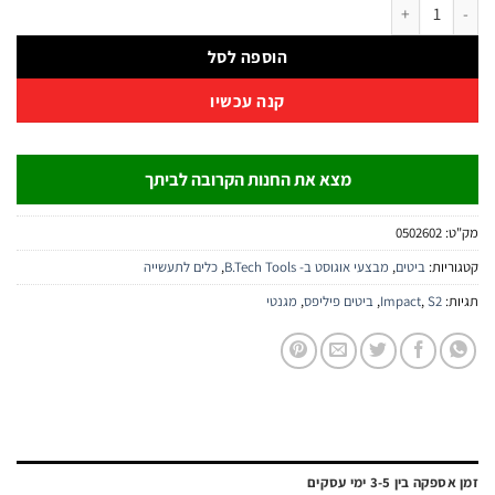
ביטים פיליפס מגנטיים B.Tech S2 Impact Torsion
הוספה לסל
קנה עכשיו
מצא את החנות הקרובה לביתך
:
0502602
יות:
ביטים
,
מבצעי אוגוסט ב- B.Tech Tools
,
כלים לתעשייה
:
S2
,
Impact
,
ביטים פיליפס
,
מגנטי
ה בין 3-5 ימי עסקים