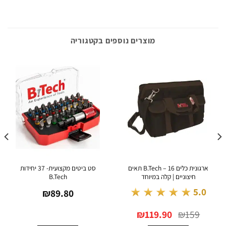
מוצרים נוספים בקטגוריה
ארגונית כלים B.Tech – 16 תאים
סט ביטים מקצועית- 37 יחידות
חיצוניים | קלה במיוחד
B.Tech
★★★★★
5.0
₪
89.80
המחיר
המחיר
₪
119.90
₪
159
המקורי
הנוכחי
היה:
הוא: