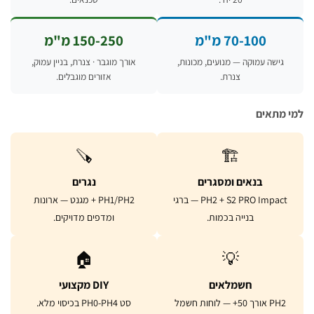
70-100 מ"מ
150-250 מ"מ
גישה עמוקה — מנועים, מכונות,
אורך מוגבר · צנרת, בניין עמוק,
צנרת.
אזורים מוגבלים.
מתאים
🪚
🏗️
בנאים ומסגרים
נגרים
PH2 + S2 PRO Impact — ברגי
PH1/PH2 + מגנט — ארונות
בנייה בכמות.
ומדפים מדויקים.
🏠
💡
חשמלאים
DIY מקצועי
PH2 אורך 50+ — לוחות חשמל
סט PH0-PH4 בכיסוי מלא.