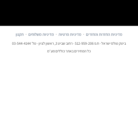
מדיניות החזרות והחזרים
·
מדיניות פרטיות
·
מדיניות משלוחים
·
תקנון
ביטק טולס ישראל · ח.פ 512-959-206 · רחוב שביט 3, ראשון לציון · טל׳ 03-544-4144
כל המחירים באתר כוללים מע״מ