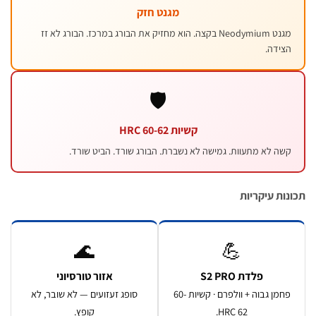
מגנט חזק
מגנט Neodymium בקצה. הוא מחזיק את הבורג במרכז. הבורג לא זז
צידה.
🛡️
קשיות 60-62 HRC
שה לא מתעוות. גמישה לא נשברת. הבורג שורד. הביט שורד.
ות עיקריות
🌊
💪
פלדת S2 PRO
אזור טורסיוני
פחמן גבוה + וולפרם · קשיות 60-
סופג זעזועים — לא שובר, לא
62 HRC.
קופץ.