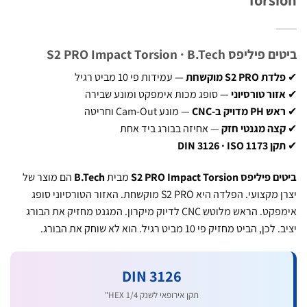
פס S2 PRO Impact Torsion · B.Tech
 S2 PRO מוקשחת
— עמידות פי 10 מביט רגיל
ור טורסיוני
— סופג מכות אימפקט ומונע שבירה
PH מדויק ב-CNC
— מונע Cam-Out וחריטה
צה מגנטי חזק
— אחיזה בבורג ביד אחת
DIN 3126 · ISO 1
פס S2 PRO Impact Torsion
מבית
B.Tech
הם מוצר של
יצרן מקצועי. הפלדה היא S2 PRO מוקשחת. האזור הטורסיוני סופג
אימפקט. הראש מלוטש CNC לדיוק מיקרון. המגנט מחזיק את הבורג
 הביט מחזיק פי 10 מביט רגיל. הוא לא שוחק את הבורג.
DIN 3126
תקן אירופאי לשנק HEX 1/4"