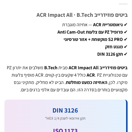
זידרייב ACR Impact All · B.Tech
אומטריית ACR
— אחיזה מוגברת
ל PZ עם צלעות Anti Cam-Out
S מוקשחת + אזור טורסיוני
גנט חזק
DIN 3126
זידרייב ACR Impact All
מבית
B.Tech
משלבים את יתרון PZ
כנולוגיית
ACR
. PZ כולל 4 שקעים בין-קווים. ACR מוסיף צלעות
ו. לכן,
האחיזה כמעט מוחלטת
. הביט לא מחליק. מתקיני גבס
עיים בוחרים בסדרה הזו. הם עובדים עם אלפי ברגים ביום.
DIN 3126
תקן אירופאי לשנק HEX 1/4"
ISO 1173