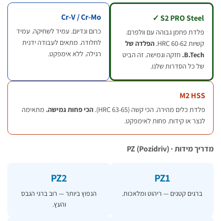
Cr-V / Cr-Mo
S2 PRO Steel 
כרום ונדיום. עמיד לשחיקה. עמיד
לדת פחמן גבוהה עם וולפרם.
לחלודה. מתאים לעבודה ידנית
יות 60-62 HRC.
הפלדה של
רגילה. ללא אימפקט.
B.Tech
חזקה וגמישה. זה הביט
ל כל הסדרות שלנו.
M2 HS
דת כלים מהירה. הכי קשה (63-65 HRC).
הכי פחות גמישה.
מתאימה
צר או קידוח. פחות לאימפקט.
ידות · PZ (Pozidriv)
PZ2
PZ1
ברגים קטנים — ריהוט ומלאכות.
הנפוץ ביותר — רוב ברגי הגבס
והעץ.