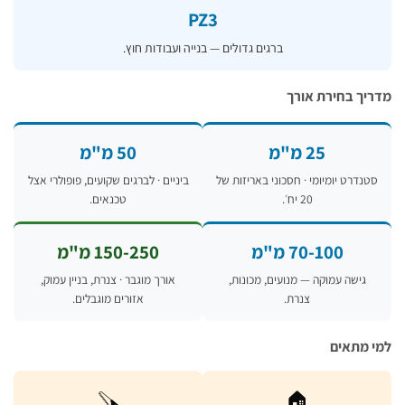
PZ3
ברגים גדולים — בנייה ועבודות חוץ.
ך בחירת אורך
25 מ"מ
50 מ"מ
נדרט יומיומי · חסכוני באריזות של
ביניים · לברגים שקועים, פופולרי אצל
20 יח׳.
טכנאים.
70-100 מ"מ
150-250 מ"מ
גישה עמוקה — מנועים, מכונות,
אורך מוגבר · צנרת, בניין עמוק,
צנרת.
אזורים מוגבלים.
מתאים
🪚
🏠