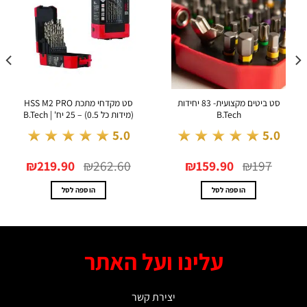
סט ביטים מקצועית- 83 יחידות
סט מקדחי מתכת HSS M2 PRO
B.Tech
(מידות כל 0.5) – 25 יח' | B.Tech
★★★★★
★★★★★
5.0
5.0
המחיר
המחיר
המחיר
המחיר
₪
219.90
₪
262.60
₪
159.90
₪
197
המקורי
הנוכחי
המקורי
הנוכחי
היה:
הוא:
היה:
הוא:
₪219.90.
₪262.60.
₪159.90.
₪197.
הוספה לסל
הוספה לסל
עלינו ועל האתר
יצירת קשר