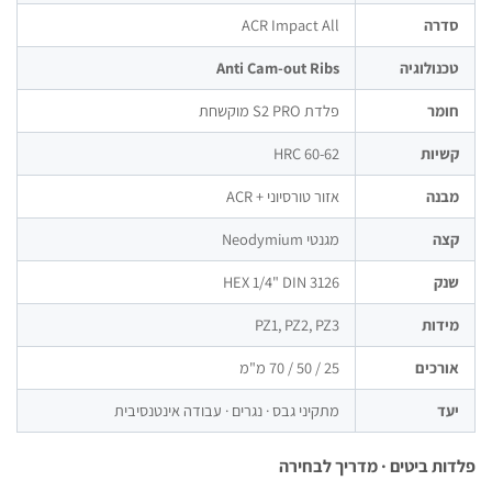
דרה
ACR Impact All
נולוגיה
Anti Cam-out Ribs
מר
פלדת S2 PRO מוקשחת
יות
60-62 HRC
נה
אזור טורסיוני + ACR
צה
מגנטי Neodymium
ק
HEX 1/4" DIN 3126
דות
PZ1, PZ2, PZ3
רכים
25 / 50 / 70 מ"מ
ד
מתקיני גבס · נגרים · עבודה אינטנסיבית
ת ביטים · מדריך לבחירה