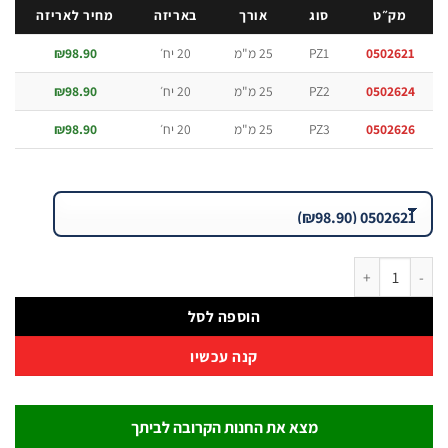
מק״ט
סוג
אורך
באריזה
מחיר לאריזה
050262
PZ1
25 מ"מ
20 יח׳
₪98.90
050262
PZ2
25 מ"מ
20 יח׳
₪98.90
050262
PZ3
25 מ"מ
20 יח׳
₪98.90
 ביטים פוזידרייב מגנטיים B.Tech Impact All
הוספה לסל
קנה עכשיו
מצא את החנות הקרובה לביתך