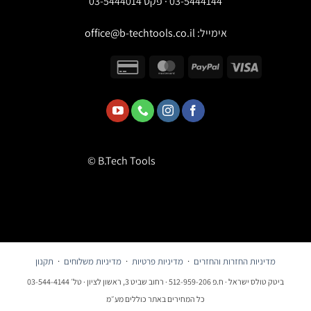
03-5444144 · פקס 03-5444014
אימייל:
office@b-techtools.co.il
© B.Tech Tools
מדיניות החזרות והחזרים
·
מדיניות פרטיות
·
מדיניות משלוחים
·
תקנון
ביטק טולס ישראל · ח.פ 512-959-206 · רחוב שביט 3, ראשון לציון · טל׳ 03-544-4144
כל המחירים באתר כוללים מע״מ