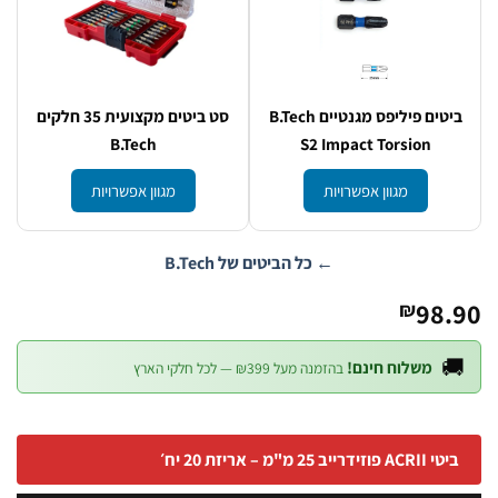
סט ביטים מקצועית 35 חלקים
ביטים פיליפס מגנטיים B.Tech
B.Tech
S2 Impact Torsion
מגוון אפשרויות
מגוון אפשרויות
← כל הביטים של B.Tech
98.
₪

משלוח חינם!
בהזמנה מעל ₪399 — לכל חלקי הארץ
ביטי ACRII פוזידרייב 25 מ"מ – אריזת 2