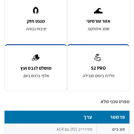
🧲
🌊
אזור טורסיוני
מגנט חזק
סופג אימפקט.
יציבות גבוהה.
🪵
💪
S2 PRO
מושלם לגבס ועץ
פלדת ביטים מובילה.
אלפי ברגים ביום.
 טכני מלא
רמטר
ערך
ג ביט
פוזידרייב (PZ) עם ACR