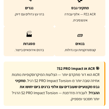
מתקיני גבס
נגרים
PZ2 ACR — אלוף עבודה
ברגי עץ גדולים עם דיוק.
אינטנסיבית.
🏭
🧱
בנאים
מסגרות
קונסטרוקציות עץ גדולות.
ברגים אירופאיים בייצור.
🎯 ACR או S2 PRO Impact?
ACR הוא דור מתקדם יותר — הצלעות המיקרוסקופיות נותנות
אחיזה טובה יותר מ-S2 PRO Impact Torsion רגיל.
מתקיני
גבס מקצועיים שעובדים עם אלפי ברגים ביום יחושו את
ההבדל
. לעבודה מזדמנת — S2 PRO Impact Torsion הרגיל
יותר חסכוני ומספיק.