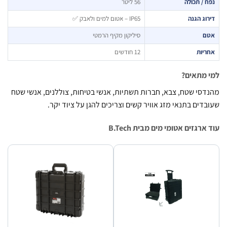
 / תכולה
56 ליטר
וג הגנה
IP65 – אטום למים ולאבק ✅
ם
סיליקון מקיף הרמטי
יות
12 חודשים
מתאים?
סי שטח, צבא, חברות תשתיות, אנשי בטיחות, צוללנים, אנשי שטח
דים בתנאי מזג אוויר קשים וצריכים להגן על ציוד יקר.
רגזים אטומי מים מבית B.Tech