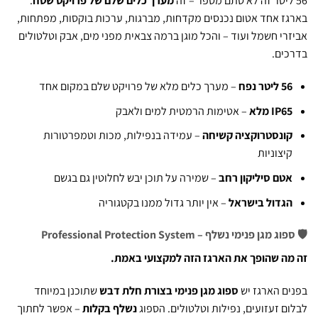
מערך כלים שלם של פרויקט שטח
.
ז אחד אטום נכנסים מקדחות, מברגות, ערכות בוקסות, מפתחות,
רי חשמל ועוד – והכל מוגן ברמה צבאית מפני מים, אבק וטלטולים
ים.
 ליטר נפח
– מערך כלים מלא של פרויקט שלם במקום אחד
IP6 מלא
– אטימות הרמטית למים ולאבק
ונסטרוקציה קשיחה
– עמידה בנפילות, מכות וטמפרטורות
יצוניות
טם סיליקון רחב
– שמירה על תוכן יבש לחלוטין גם בגשם
גדול בישראל
– אין יותר גדול ממנו בקטגוריה
מגן פנימי נשלף – Professional Protection System
ה שהופך את הארגז הזה למקצועי באמת.
ם הארגז יש
ספוג מגן פנימי בצורת חלת דבש
שתוכנן במיוחד
ם זעזועים, נפילות וטלטולים. הספוג
נשלף בקלות
– אפשר לחתוך