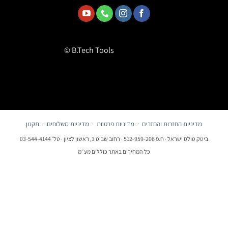
© B.Tech Tools
מדיניות החזרות והחזרים
·
מדיניות פרטיות
·
מדיניות משלוחים
·
תקנון
ביטק טולס ישראל · ח.פ 512-959-206 · רחוב שביט 3, ראשון לציון · טל׳ 03-544-4144
כל המחירים באתר כוללים מע״מ