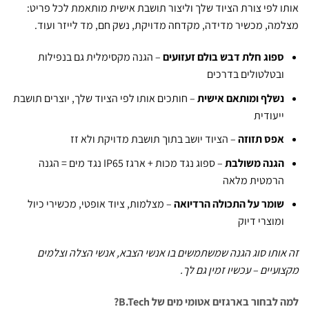
 לפי צורת הציוד שלך וליצור תושבת אישית מותאמת לכל פריט:
ה, מכשיר מדידה, מקדחה מדויקת, נשק חם, מד לייזר ועוד.
פוג חלת דבש בולם זעזועים
– הגנה מקסימלית גם בנפילות
בטלטולים בדרכים
שלף ומותאם אישית
– חותכים אותו לפי הציוד שלך, יוצרים תושבת
יעודית
פס תזוזה
– הציוד יושב בתוך תושבת מדויקת ולא זז
גנה משולבת
– ספוג נגד מכות + ארגז IP65 נגד מים = הגנה
רמטית מלאה
ומר על התכולה הרדיואה
– מצלמות, ציוד אופטי, מכשירי כיול
מוצרי דיוק
ותו סוג הגנה שמשתמשים בו אנשי הצבא, אנשי הצלה וצלמים
עיים – עכשיו זמין גם לך.
בחור בארגזים אטומי מים של B.Tech?