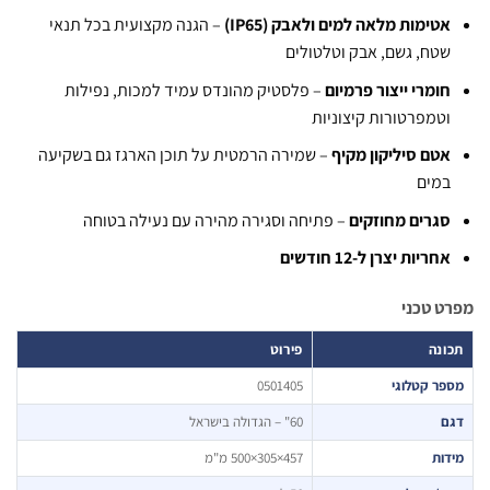
טימות מלאה למים ולאבק (IP65)
– הגנה מקצועית בכל תנאי
טח, גשם, אבק וטלטולים
ומרי ייצור פרמיום
– פלסטיק מהונדס עמיד למכות, נפילות
טמפרטורות קיצוניות
טם סיליקון מקיף
– שמירה הרמטית על תוכן הארגז גם בשקיעה
מים
גרים מחוזקים
– פתיחה וסגירה מהירה עם נעילה בטוחה
חריות יצרן ל-12 חודשים
 טכני
נה
פירוט
ר קטלוגי
0501405
ם
60" – הגדולה בישראל
ות
457×305×500 מ"מ