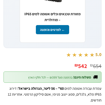
מזוודת טכנאים וכלים אטומה למים IP65
– מודולרית
← לפרטים והזמנה
★★★★★
המחיר
המחיר
542
6
₪
₪
הנוכחי
המקורי
הוא:
היה:

משלוח חינם!
בהזמנה מעל ₪399 — לכל חלקי הארץ
₪542.
₪654.
! דירוג
60" – 56 ליטר, הגדולה בישראל
עמדת עבודה אטומה ל
IP65 מלא, גלגלים, ספוג ייצוב פנימי, אטם סיליקון הרמטי. אחריות 12
חוד