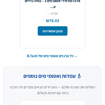
ארגז מודולרי אטום מים IP65 – 3 גדלים
ע…
מק"ט: —
₪76.03
מגוון אפשרויות
← כל ארגזים אטומי מים של B.Tech
💧 עמדות ואטומי מים נוספים
השלימו את הערכה שלכם — האביזרים הבאים נמכרים הכי הרבה
ביחד עם רתכות B.Tech.