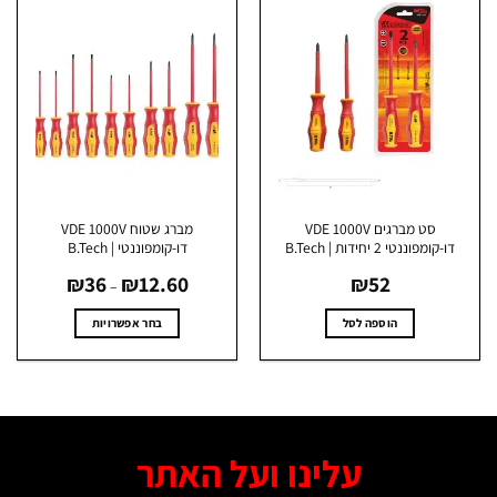
מספר
סוגים.
ניתן
לבחור
את
האפשרויות
בעמוד
המוצר
סט מברגים VDE 1000V
מברג שטוח VDE 1000V
דו-קומפוננטי 2 יחידות | B.Tech
דו-קומפוננטי | B.Tech
טווח
₪
36
₪
12.60
₪
52
מחירים:
–
עד
הוספה לסל
בחר אפשרויות
למוצר
זה
יש
מספר
סוגים.
עלינו ועל האתר
ניתן
לבחור