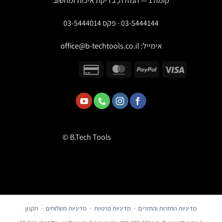
קומה 1 — הנהלה, בדיקת איכות ומחשוב
03-5444144 · פקס 03-5444014
אימייל:
office@b-techtools.co.il
© B.Tech Tools
מדיניות החזרות והחזרים
·
מדיניות פרטיות
·
מדיניות משלוחים
·
תקנון