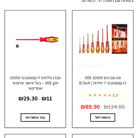
 עם חשמל חי. B.Tech.
סט מברגים VDE 1000V
מברג פיליפס דו קומפוננטי 1000V
דו-קומפוננטי 7 יחידות | B.Tech
תקן VDE – בעל אישור אירופאי
ואמריקאי
טווח
★★★★★
5.0
₪
29.30
₪
11
מחירים:
–
המחיר
המחיר
124.80
₪
89.90
₪
עד
המקורי
הנוכחי
היה:
הוא:
₪89.90.
₪124.80.
הוספה לסל
בחר אפשרויות
למוצר
זה
יש