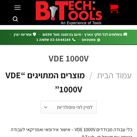
c
 משלוחים לכל חלקי הארץ · חינם בהזמנה מעל ₪399
·
🛡️ אחריות יצרן
·
וואטסאפ
·
📞 03-5444144 שלוחה 1
VDE 1000V
וד הבית
/
מוצרים המתויגים “VDE
1000V”
כלי עבודה מבודדים VDE 1000V – אישור אירופאי ואמריקאי לעבודה