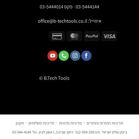
03-5444144 · פקס 03-5444014
אימייל:
office@b-techtools.co.il
© B.Tech Tools
מדיניות החזרות והחזרים
·
מדיניות פרטיות
·
מדיניות משלוחים
·
תקנון
ביטק טולס ישראל · ח.פ 512-959-206 · רחוב שביט 3, ראשון לציון · טל׳ 03-544-4144