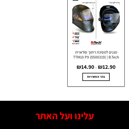
מגנים למסיכת ריתוך סולארית
TTM10 P9 (0500319) | B.Tec
טווח
₪
14.90
₪
12.90
מחירים:
–
עד
בחר אפשרויות
למוצר
זה
יש
מספר
סוגים.
עלינו ועל האתר
ניתן
לבחור
את