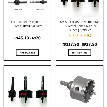
האפשרויות
האפשרויות
בעמוד
בעמוד
המוצר
המוצר
משור כוס SM SPEED MACHINE
מתאם מוביל למשור כוס – סדרה
Bi-Metal Cobalt M42 8% –
מלאה (4 דגמים) | B.Tech
לאימפקט | B.Tech
טווח
★★★★★
5.0
₪
45.10
₪
20
מחירים:
–
טווח
37.90
₪
117.90
₪
עד
מחירים:
–
עד
בחר אפשרויות
בחר אפשרויות
למוצר
למוצר
זה
זה
יש
יש
מספר
מספר
סוגים.
סוגים.
ניתן
ניתן
לבחור
לבחור
את
את
האפשרויות
האפשרויות
בעמוד
בעמוד