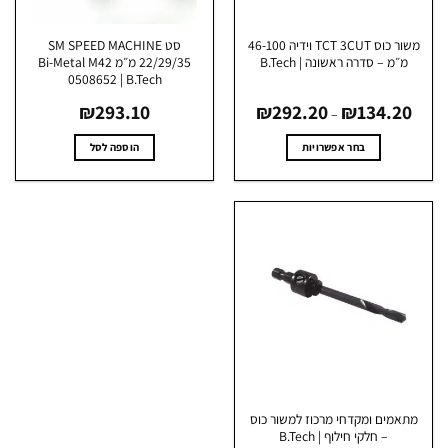
המוצר
המוצר
משור כוס TCT 3CUT וידיה 46-100
סט SM SPEED MACHINE
מ״מ – סדרה ראשונה | B.Tech
22/29/35 מ״מ Bi-Metal M42
0508652 | B.Tech
טווח
₪
293.10
₪
292.20
₪
134.2
מחירים:
–
עד
בחר אפשרויות
הוספה לסל
למוצר
זה
יש
מספר
סוגים.
ניתן
לבחור
את
האפשרויות
בעמוד
המוצר
אמים ומקדחי מרכוז למשור כוס
– חלקי חילוף | B.Tech