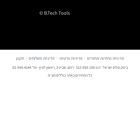
© B.Tech Tools
מדיניות החזרות והחזרים
·
מדיניות פרטיות
·
מדיניות משלוחים
·
תקנון
ביטק טולס ישראל · ח.פ 512-959-206 · רחוב שביט 3, ראשון לציון · טל׳ 03-544-4144
כל המחירים באתר כוללים מע״מ