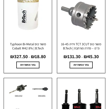
משור כוס TCT 3CUT וידיה 16-45
משור כוס Typhoon Bi-Metal
מ״מ – סדרה מורחבת | B.Tech
Cobalt M42 8% | B.Tech
טווח
טווח
₪
327.50
₪
18.80
₪
131.30
₪
45.30
מחירים:
מחירים:
–
–
עד
עד
בחר אפשרויות
בחר אפשרויות
למוצר
למוצר
זה
זה
יש
יש
מספר
מספר
סוגים.
סוגים.
ניתן
ניתן
לבחור
לבחור
את
את