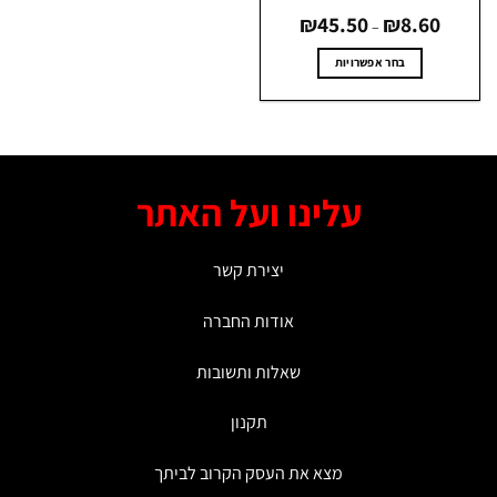
טווח
₪
45.50
₪
8.60
מחירים:
–
עד
בחר אפשרויות
למוצר
זה
יש
מספר
סוגים.
עלינו ועל האתר
ניתן
לבחור
את
יצירת קשר
האפשרויות
בעמוד
אודות החברה
המוצר
שאלות ותשובות
תקנון
מצא את העסק הקרוב לביתך