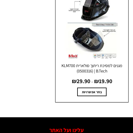
מגנים למסיכת ריתוך סולארית KLM700
(0500316) | B.Tech
טווח
₪
29.90
₪
19.90
מחירים:
–
עד
בחר אפשרויות
למוצר
זה
יש
מספר
סוגים.
עלינו ועל האתר