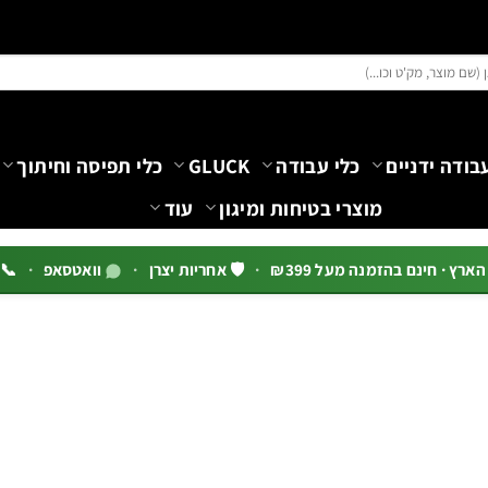
בודה ידניים
כלי עבודה
GLUCK
כלי תפיסה וחיתוך
מוצרי בטיחות ומיגון
עוד
רץ · חינם בהזמנה מעל ₪399
·
🛡️ אחריות יצרן
·
וואטסאפ
·
📞 03-5444144 שלוח