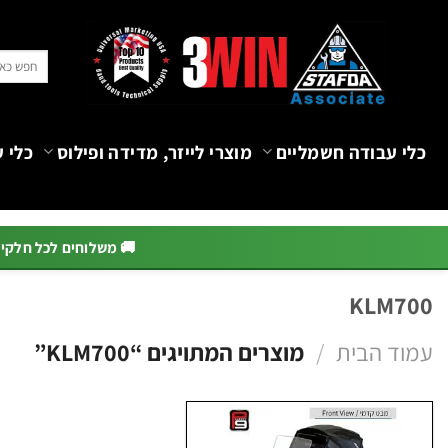
Ski
t
חיפוש
conten
עבור:
כלי עבודה חשמליים
מוצרי לייזר, מדידה ופילוס
כלי ע
🚚 משלוחים לכל חלקי הא
KLM700
עמוד הבית
/
מוצרים המתויגים “KLM700”