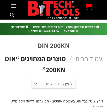
c
 משלוחים לכל חלקי הארץ · חינם בהזמנה מעל ₪399
·
🛡️ אחריות יצרן
·
וואטסאפ
·
📞 03-5444144 שלוחה 1
DIN 200KN
וד הבית
/
מוצרים המתויגים “DIN
200KN”
לוחצי נעלי כבל DIN בעוצמה 200KN – תקן גרמני לדיוק מקסימלי.