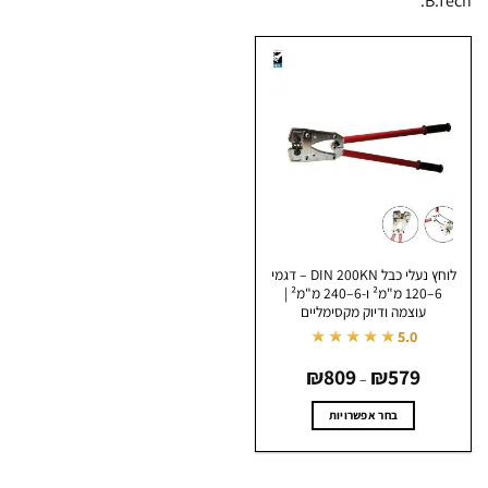
B.T
לוחץ נעלי כבל DIN 200KN – דגמי
6–120 מ"מ² ו-6–240 מ"מ² |
עוצמה ודיוק מקסימליים
★★★★★
5.0
טווח
₪
809
₪
579
מחירים:
–
עד
בחר אפשרויות
למוצר
זה
יש