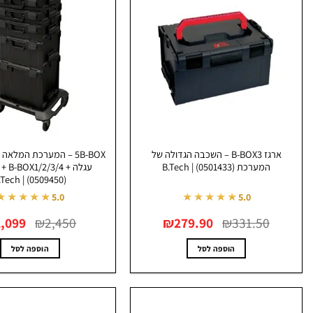
ארגז B-BOX3 – השכבה הגדולה של
המערכת (0501433) | B.Tech
עגלה + 
(0509450) | B.Tech
★★★★★
★★★★★
5.0
5.0
המחיר
המחיר
המחיר
1,099
₪
2,450
₪
279.90
₪
331.50
המקורי
הנוכחי
המקורי
היה:
הוא:
היה:
₪2,450.
₪279.90.
₪331.50.
הוספה לסל
הוספה לסל