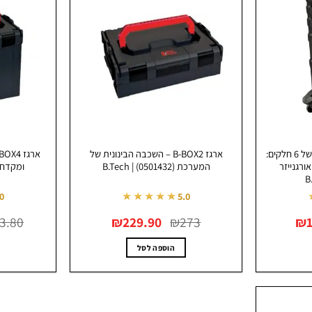
5B-BOX – המערכת המלאה של 6 חלקים:
ארגז B-BOX2 – השכבה הבינונית של
B-BOX1/2/3/4 + אורגנייזר
המערכת (0501432) | B.Tech
ומקדחות (0501434)
★★★★★
.0
5.0
המחיר
המחיר
המחיר
3.80
₪
229.90
₪
273
₪
הנוכחי
המקורי
הנוכחי
הוא:
היה:
הוא:
₪229.90.
₪273.
₪1,099.
הוספה לסל