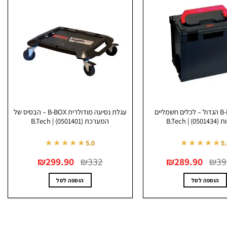
ארגז B-BOX4 הגדול – לכלים חשמליים
עגלת נסיעה מודולרית B-BOX – הבסיס של
 | B.Tech
המערכת (0501401) | B.Tech
★★★★★
★★★★★
5.0
5
המחיר
המחיר
המחיר
המחיר
₪
299.90
₪
332
₪
289.90
₪
39
המקורי
הנוכחי
המקורי
הנוכחי
היה:
הוא:
היה:
הוא:
₪299.90.
₪332.
₪289.90.
₪393.80.
הוספה לסל
הוספה לסל