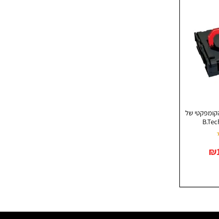
חלק הקומפקטי של
המחיר
₪
הנוכחי
הוא:
₪189.90.