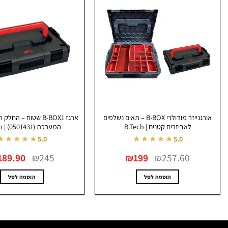
אורגנייזר מודולרי B-BOX – תאים נשלפים
ארגז B-BOX1 שטוח – ה
לאביזרים קטנים | B.Tech
המערכת (0501431) | B.Tech
★★★★★
★★★★★
5.0
5.0
המחיר
המחיר
המחיר
189.90
₪
245
₪
199
₪
257.60
המקורי
הנוכחי
המקורי
היה:
הוא:
היה:
₪245.
₪199.
₪257.60.
הוספה לסל
הוספה לסל