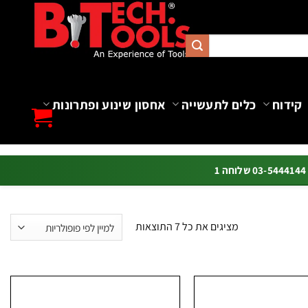
קידוח
כלים לתעשייה
אחסון שינוע ופתרונות
ה 1
ממוין
מציגים את כל ⁦7⁩ התוצאות
לפי
פופולריות