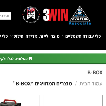
Ski
t
חיפוש
conten
עבור:
כלי עבודה חשמליים
מוצרי לייזר, מדידה ופילוס
כלי ע
🚚 משלוחים לכל חלקי הא
B-BOX
עמוד הבית
/
מוצרים המתויגים “B-BOX”