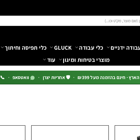
בודה ידניים
כלי עבודה
GLUCK
כלי תפיסה וחיתוך
מוצרי בטיחות ומיגון
עוד
רץ · חינם בהזמנה מעל ₪399
·
🛡️ אחריות יצרן
·
וואטסאפ
·
📞 03-5444144 שלוח