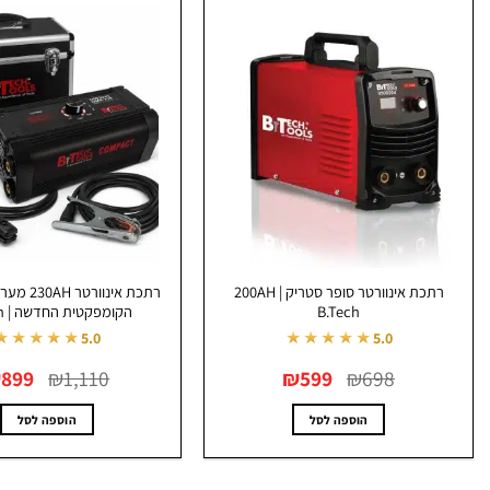
רתכת אינוורטר סופר סטריק 200AH |
B.Tech
הקומפקטית החדשה | B.Tech
★★★★★
★★★★★
5.0
5.0
המחיר
המחיר
המחיר
₪
899
₪
1,110
₪
599
₪
698
המקורי
הנוכחי
המקורי
היה:
הוא:
היה:
1,110.
₪599.
₪698.
הוספה לסל
הוספה לסל