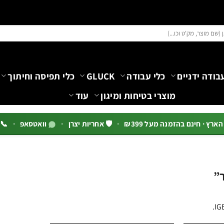
בודה ידניים
כלי עבודה
GLUCK
כלי תפיסה וחיתוך
מוצרי בטיחות ומיגון
עוד
רץ · חינם בהזמנה מעל ₪399
·
🛡️ אחריות יצרן
·
וואטסאפ
·
📞 03-5444144 שלוח
ר”