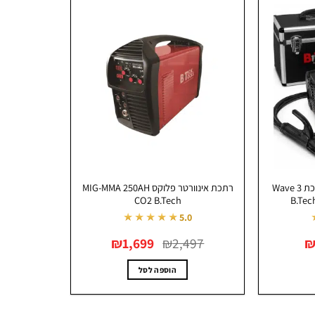
רתכת אינוורטר 230AH מערכת Wave 3
רתכת אינוורטר פלוקס MIG-MMA 250AH
CO2 B.Tech
★★★★★
5.0
המחיר
המחיר
המחיר
₪
1,699
₪
2,497
הנוכחי
המקורי
הנוכחי
הוא:
היה:
הוא:
₪1,699.
₪2,497.
₪899.
₪
הוספה לסל