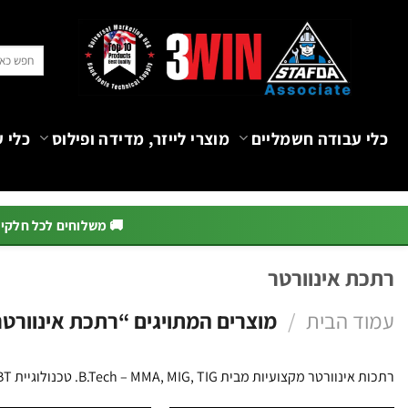
Ski
t
חיפוש
conten
עבור:
כלי עבודה חשמליים
מוצרי לייזר, מדידה ופילוס
כלי ע
🚚 משלוחים לכל חלקי הא
רתכת אינוורטר
עמוד הבית
/
מוצרים המתויגים “רתכת אינוורט
רתכות אינוורטר מקצועיות מבית B.Tech – MMA, MIG, TIG. טכנולוגיית IGBT.