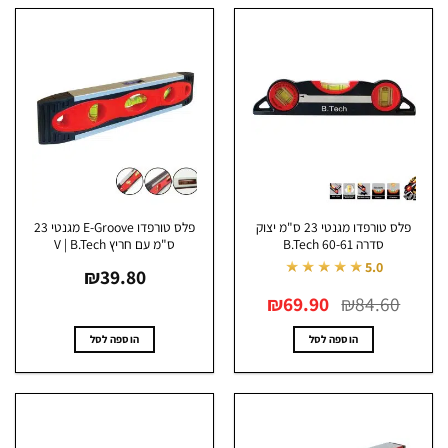
פלס טורפדו מגנטי 23 ס"מ יצוק
פלס טורפדו E-Groove מגנטי 23
סדרה 60-61 B.Tech
ס"מ עם חריץ V | B.Tech
★★★★★
5.0
₪
39.80
המחיר
המחיר
₪
69.90
₪
84.60
המקורי
הנוכחי
היה:
הוא:
₪69.90.
₪84.60.
הוספה לסל
הוספה לסל