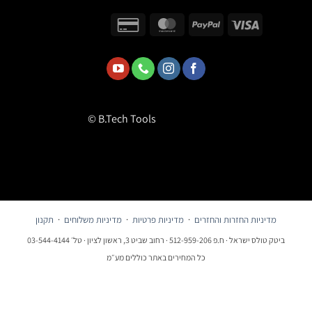
© B.Tech Tools
מדיניות החזרות והחזרים
·
מדיניות פרטיות
·
מדיניות משלוחים
·
תקנון
ביטק טולס ישראל · ח.פ 512-959-206 · רחוב שביט 3, ראשון לציון · טל׳ 03-544-4144
כל המחירים באתר כוללים מע״מ