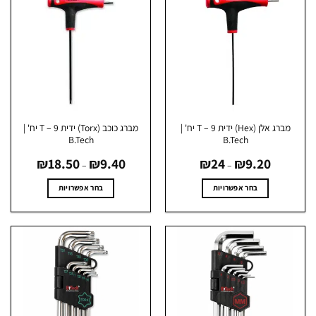
מברג אלן (Hex) ידית T – 9 יח' |
מברג כוכב (Torx) ידית T – 9 יח' |
B.Tech
B.Tech
טווח
טווח
₪
18.50
₪
9.40
₪
24
₪
9.20
מחירים:
מחירים:
–
–
עד
עד
בחר אפשרויות
בחר אפשרויות
למוצר
למוצר
זה
זה
יש
יש
מספר
מספר
סוגים.
סוגים.
ניתן
ניתן
לבחור
לבחור
את
את