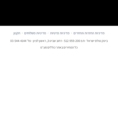
מדיניות החזרות והחזרים
·
מדיניות פרטיות
·
מדיניות משלוחים
·
תקנון
ביטק טולס ישראל · ח.פ 512-959-206 · רחוב שביט 3, ראשון לציון · טל׳ 03-544-4144
כל המחירים באתר כוללים מע״מ