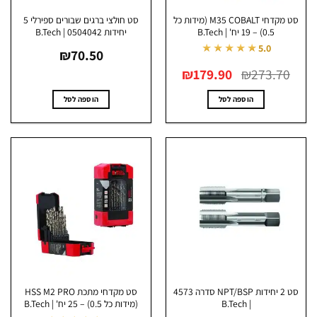
סט מקדחי M35 COBALT (מידות כל
סט חולצי ברגים שבורים ספירלי 5
0.5) – 19 יח' | B.Tech
יחידות 0504042 | B.Tech
★★★★★
5.0
₪
70.50
המחיר
המחיר
₪
179.90
₪
273.70
המקורי
הנוכחי
היה:
הוא:
₪179.90.
₪273.70.
הוספה לסל
הוספה לסל
סט 2 יחידות NPT/BSP סדרה 4573
סט מקדחי מתכת HSS M2 PRO
| B.Tech
(מידות כל 0.5) – 25 יח' | B.Tech
טווח