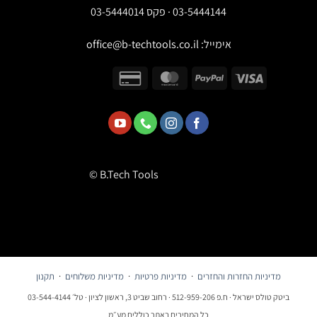
03-5444144 · פקס 03-5444014
אימייל:
office@b-techtools.co.il
© B.Tech Tools
מדיניות החזרות והחזרים
·
מדיניות פרטיות
·
מדיניות משלוחים
·
תקנון
ביטק טולס ישראל · ח.פ 512-959-206 · רחוב שביט 3, ראשון לציון · טל׳ 03-544-4144
כל המחירים באתר כוללים מע״מ