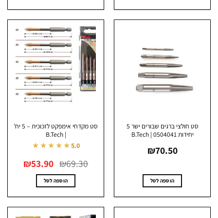
סט חולצי ברגים שבורים ישר 5
סט מקדחי אימפקט לזכוכית – 5 יח'
יחידות 0504041 | B.Tech
| B.Tech
★★★★★
5.0
₪
70.50
המחיר
המחיר
₪
53.90
₪
69.30
המקורי
הנוכחי
היה:
הוא:
₪53.90.
₪69.30.
הוספה לסל
הוספה לסל