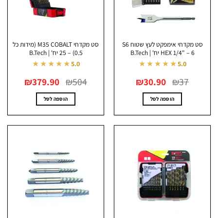
סט מקדחי אימפקט לעץ שטוח S6
סט מקדחי M35 COBALT (מידות כל
HEX 1/4" – 6 יח' | B.Tech
0.5) – 25 יח' | B.Tech
★★★★★
★★★★★
5.0
5.0
המחיר
המחיר
המחיר
המחיר
₪
379.90
₪
504
₪
30.90
₪
37
המקורי
הנוכחי
המקורי
הנוכחי
היה:
הוא:
היה:
הוא:
₪379.90.
₪504.
₪30.90.
₪37.
הוספה לסל
הוספה לסל